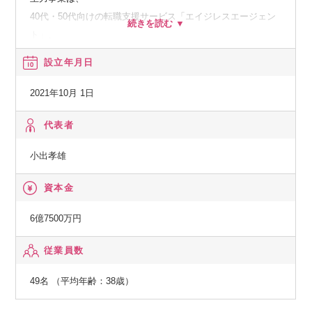
40代・50代向けの転職支援サービス「エイジレスエージェン
ト」、
スカウト型転職サイト「エイジレスキャリア」、
設立年月日
ITフリーランス向け案件紹介サービス「エイジレスフリーラ
ンス」です。
2021年10月 1日
加えて、
営業顧問サービス「エイジレスセールスプロ」、
代表者
DX支援を行う「エイジレスデジタルソリューション」も展
小出孝雄
開。
ミドル・シニア人材の経験とスキルを企業の成長に接続し、
資本金
人手不足やDX推進といった経営課題の解決を支援していま
す。
6億7500万円
2025年にはシリーズAで5.6億円を調達し、累計調達額は6.7億
従業員数
円。
黒字継続かつ前年比200％成長の中、事業拡大を進めていま
49名 （平均年齢：38歳）
す。