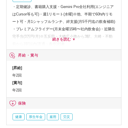
・定期健診、書籍購入支援・Gemini Pro全社利用(エンジニア
はCursor等も可)・週1リモート(水曜)※他、半期で60h内リモ
ート可・月1シャッフルランチ、絆支援(月5千円迄の飲食補助)
・プレミアムフライデー(月末金曜15時〜社内飲食会)・近隣住
宅手当(3万円/月)※五反田・大崎広小路から3駅、大崎・不動
前から1駅以内(直通・各停)対象
昇給・賞与
[昇給]
年2回
[賞与]
年2回
保険
健康
厚生年金
雇用
労災