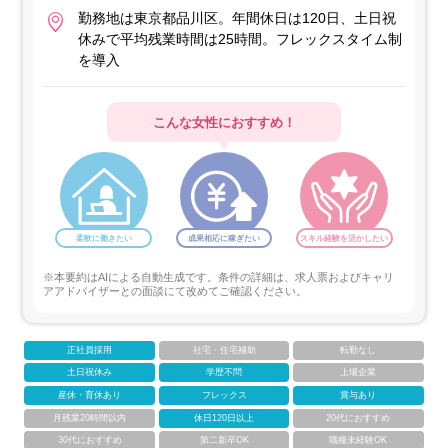
勤務地は東京都品川区。年間休日は120日、土日祝
休みで平均残業時間は25時間。フレックスタイム制
を導入
こんな女性におすすめ！
柔軟に働きたい
成果相応に稼ぎたい
スキル経験を活かしたい
※本要約はAIによる自動生成です。条件の詳細は、求人票およびキャリ
アアドバイザーとの面談にて改めてご確認ください。
正社員採用
社宅・住宅補助
転勤なし
土日祝休み
学歴不問
上場企業
産休・育休あり
フレックス
賞与あり
月残業20時間以内
休日120日以上
20代におすすめ
30代におすすめ
第二新卒OK
職種未経験OK