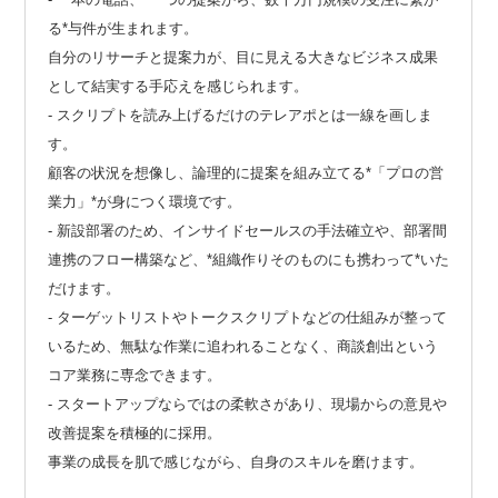
る*与件が生まれます。
自分のリサーチと提案力が、目に見える大きなビジネス成果
として結実する手応えを感じられます。
- スクリプトを読み上げるだけのテレアポとは一線を画しま
す。
顧客の状況を想像し、論理的に提案を組み立てる*「プロの営
業力」*が身につく環境です。
- 新設部署のため、インサイドセールスの手法確立や、部署間
連携のフロー構築など、*組織作りそのものにも携わって*いた
だけます。
- ターゲットリストやトークスクリプトなどの仕組みが整って
いるため、無駄な作業に追われることなく、商談創出という
コア業務に専念できます。
- スタートアップならではの柔軟さがあり、現場からの意見や
改善提案を積極的に採用。
事業の成長を肌で感じながら、自身のスキルを磨けます。