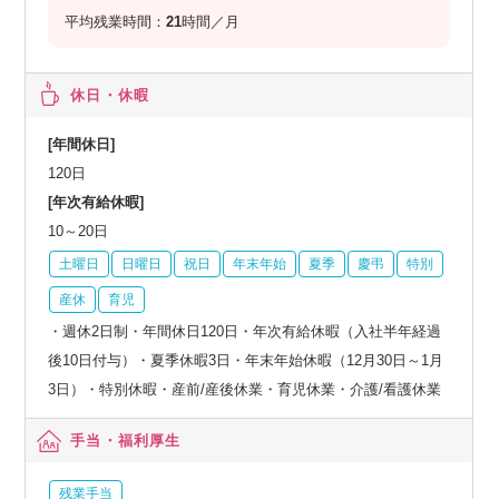
平均残業時間：
21
時間／月
休日・休暇
[年間休日]
120日
[年次有給休暇]
10～20日
土曜日
日曜日
祝日
年末年始
夏季
慶弔
特別
産休
育児
・週休2日制・年間休日120日・年次有給休暇（入社半年経過
後10日付与）・夏季休暇3⽇・年末年始休暇（12⽉30⽇～1⽉
3⽇）・特別休暇・産前/産後休業・育児休業・介護/看護休業
手当・福利厚生
残業手当