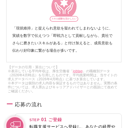
スキル経験を活かしたい
「現状維持」と捉えられ意欲を疑われてしまわないように、
実績を数字で伝えつつ「即戦力として貢献しながら、貴社で
さらに磨きたいスキルがある」と付け加えると、成長意欲も
伝わり好印象に繋がる場合が多いです。
【データの引用・算出について】
※表示している平均年収は、厚生労働省「
jobtag
」の職種別データ
（2026年4月時点）を引用したものです。平均残業時間は、当サイトの
求人データベース（2026年4月時点）に基づき算出しています。
※本データは個別の求人内容を保証するものではありません。実際の条
件については、求人票およびキャリアアドバイザーとの面談にて改めて
ご確認ください。
応募の流れ
01
ご登録
STEP
転職支援サービスへ登録し、あなたの経歴や