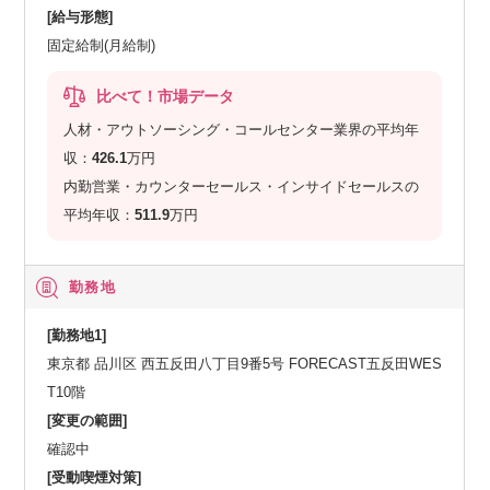
[給与形態]
固定給制(月給制)
比べて！市場データ
人材・アウトソーシング・コールセンター業界の平均年
収：
426.1
万円
内勤営業・カウンターセールス・インサイドセールスの
平均年収：
511.9
万円
勤務地
[勤務地1]
東京都 品川区 西五反田八丁目9番5号 FORECAST五反田WES
T10階
[変更の範囲]
確認中
[受動喫煙対策]