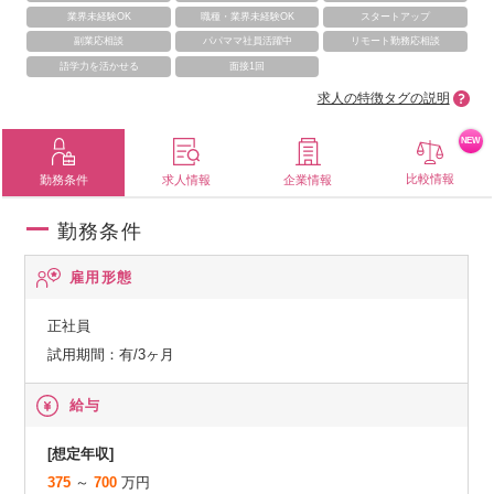
業界未経験OK
職種・業界未経験OK
スタートアップ
副業応相談
パパママ社員活躍中
リモート勤務応相談
語学力を活かせる
面接1回
求人の特徴タグの説明
NEW
比較情報
勤務条件
求人情報
企業情報
勤務条件
雇用形態
正社員
試用期間：有/3ヶ月
給与
[想定年収]
375
～
700
万円