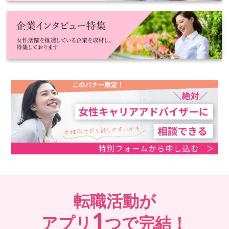
転職活動が
1
アプリ
つで完結！