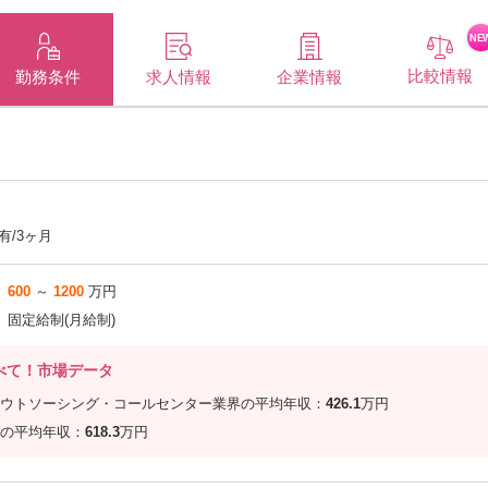
NE
比較情報
企業情報
勤務条件
求人情報
有/3ヶ月
600
～
1200
万円
固定給制(月給制)
べて！市場データ
ウトソーシング・コールセンター業界の平均年収：
426.1
万円
の平均年収：
618.3
万円