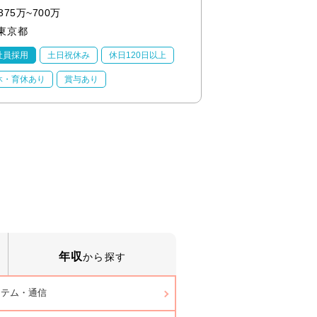
375万~700万
800万~1200万
東京都
東京都
社員採用
土日祝休み
休日120日以上
正社員採用
土日祝
休・育休あり
賞与あり
産休・育休あり
賞
年収
から探す
ステム・通信