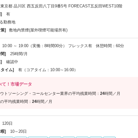
東京都 品川区 西五反田八丁目9番5号 FORECAST五反田WEST10階
]
有
る勤務地
策]
敷地内禁煙(屋外喫煙可能場所有)
10:00 ～ 19:00（実働：8時間00分） フレックス有 休憩時間：60分
間]
25時間/月
]
確認中
スタイム]
有（コアタイム：10:00～16:00）
べて！市場データ
ウトソーシング・コールセンター業界の平均残業時間：
24
時間／月
の平均残業時間：
24
時間／月
120日
暇]
10～20日