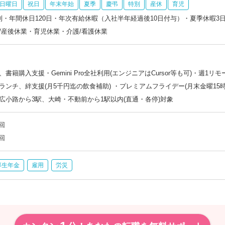
日曜日
祝日
年末年始
夏季
慶弔
特別
産休
育児
制・年間休日120日・年次有給休暇（入社半年経過後10日付与）・夏季休暇3⽇
/産後休業・育児休業・介護/看護休業
書籍購入支援・Gemini Pro全社利用(エンジニアはCursor等も可)・週1リ
ランチ、絆支援(月5千円迄の飲食補助) ・プレミアムフライデー(月末金曜15時
広小路から3駅、大崎・不動前から1駅以内(直通・各停)対象
回
回
厚生年金
雇用
労災