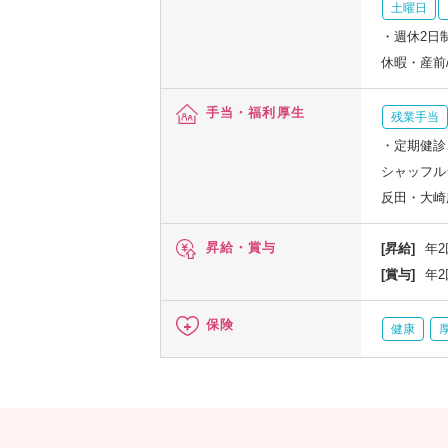
土曜日
・週休2日
休暇・産前
手当・福利厚生
残業手当
・定期健診、
シャッフル
反田・大崎
昇給・賞与
[昇給]
年2
[賞与]
年2
保険
健康