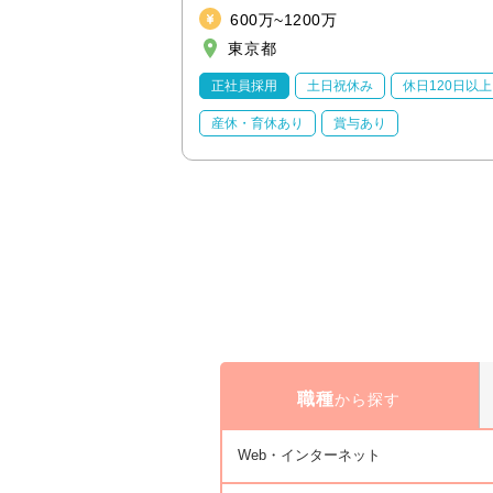
600万~1200万
東京都
休日120日以上
正社員採用
土日祝休み
休日120日以上
り
産休・育休あり
賞与あり
職種
から探す
Web・インターネット