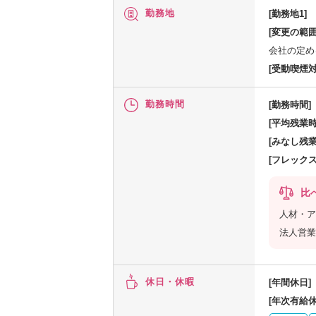
勤務地
[勤務地1]
[変更の範囲
会社の定め
[受動喫煙対
勤務時間
[勤務時間]
[平均残業時
[みなし残業
[フレック
比
人材・ア
法人営業
休日・休暇
[年間休日]
[年次有給休