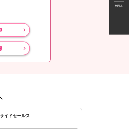
MENU
容
報
人
サイドセールス
Webエンジニア