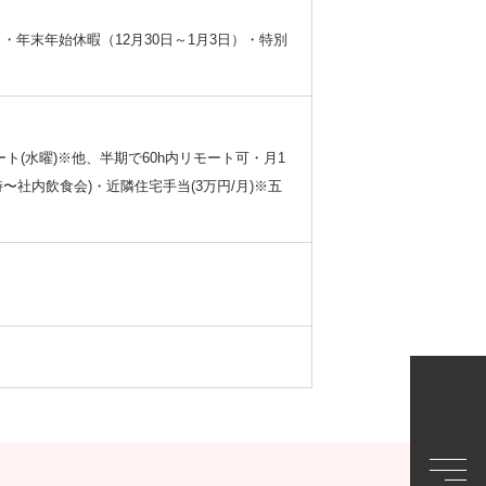
・年末年始休暇（12⽉30⽇～1⽉3⽇）・特別
モート(水曜)※他、半期で60h内リモート可・月1
〜社内飲食会)・近隣住宅手当(3万円/月)※五