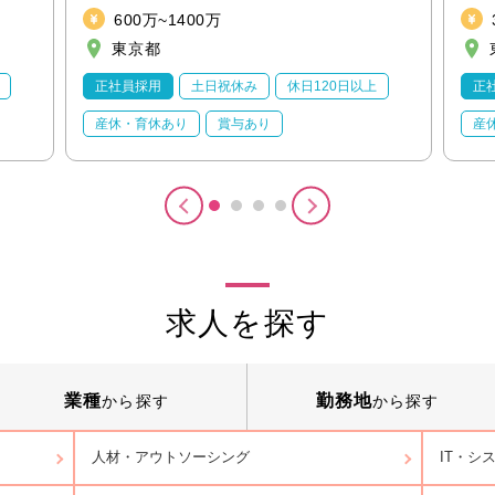
600万~1400万
東京都
正社員採用
土日祝休み
休日120日以上
正
産休・育休あり
賞与あり
産
求人を探す
業種
勤務地
から探す
から探す
人材・アウトソーシング
IT・シ