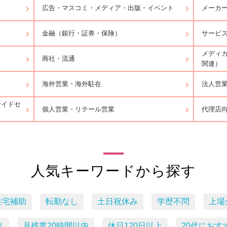
広告・マスコミ・メディア・出版・イベント
メーカ
金融（銀行・証券・保険）
サービ
メディ
商社・流通
関連）
海外営業・海外駐在
法人営
サイドセ
個人営業・リテール営業
代理店
人気キーワードから探す
住宅補助
転勤なし
土日祝休み
学歴不問
上場
り
月残業20時間以内
休日120日以上
20代におす