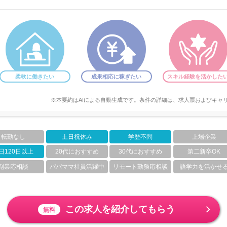
柔軟に働きたい
成果相応に稼ぎたい
スキル経験を活かした
※本要約はAIによる自動生成です。条件の詳細は、求人票およびキャ
転勤なし
土日祝休み
学歴不問
上場企業
日120日以上
20代におすすめ
30代におすすめ
第二新卒OK
副業応相談
パパママ社員活躍中
リモート勤務応相談
語学力を活かせ
この求人を紹介してもらう
無料