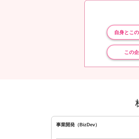
自身とこの
この企
事業開発（BizDev）