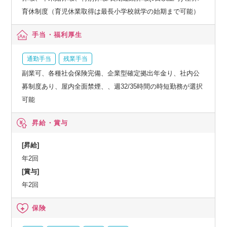
育休制度（育児休業取得は最長小学校就学の始期まで可能）
手当・福利厚生
通勤手当
残業手当
副業可、各種社会保険完備、企業型確定拠出年金り、社内公
募制度あり、屋内全面禁煙、、週32/35時間の時短勤務が選択
可能
昇給・賞与
[昇給]
年2回
[賞与]
年2回
保険