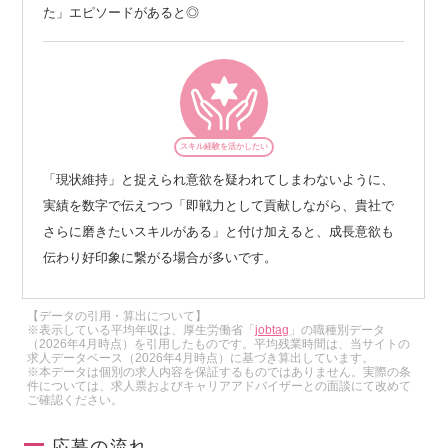
た」エピソードがあると◎
スキル経験を活かしたい
「現状維持」と捉えられ意欲を疑われてしまわないように、
実績を数字で伝えつつ「即戦力として貢献しながら、貴社で
さらに磨きたいスキルがある」と付け加えると、成長意欲も
伝わり好印象に繋がる場合が多いです。
【データの引用・算出について】
※表示している平均年収は、厚生労働省「
jobtag
」の職種別データ
（2026年4月時点）を引用したものです。平均残業時間は、当サイトの
求人データベース（2026年4月時点）に基づき算出しています。
※本データは個別の求人内容を保証するものではありません。実際の条
件については、求人票およびキャリアアドバイザーとの面談にて改めて
ご確認ください。
応募の流れ