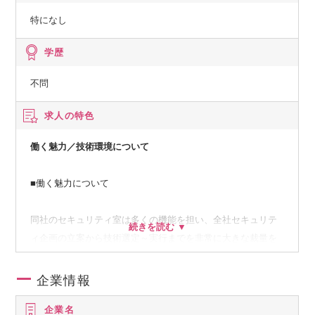
特になし
学歴
不問
求人の特色
働く魅力／技術環境について
■働く魅力について
同社のセキュリティ室は多くの機能を担い、全社セキュリテ
ィ企画の立案から技術選定～実行までを非常に大きな裁量を
持って牽引できます。
企業情報
現在LITALICOでは、組織規模の急拡大やM&Aによるグループ
企業名
会社の増加など、事業の多角化がかつてないスピードで進ん