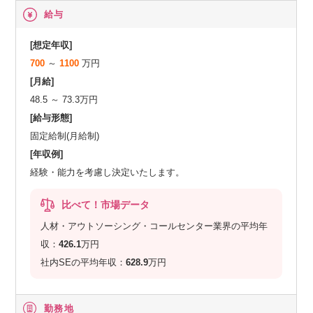
給与
[想定年収]
700
～
1100
万円
[月給]
48.5 ～ 73.3万円
[給与形態]
固定給制(月給制)
[年収例]
経験・能力を考慮し決定いたします。
比べて！市場データ
人材・アウトソーシング・コールセンター業界の平均年
収：
426.1
万円
社内SEの平均年収：
628.9
万円
勤務地