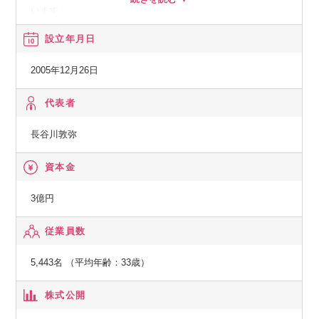
ーションを扱います。
います。
・アイデンティティ・アクセス管理
設立年月日
・ゼロトラスト・ネットワークセキュリティ
【事業一覧（2025年3月時点）】
・マルチOS対応の統合デバイス・エンドポイント管理
・LITALICOワークス（就労支援サービス）
2005年12月26日
・エンドポイント監視および統合ログ管理
・LITALICOジュニア（ソーシャルスキル＆学習教室）
・脆弱性診断ツール
・LITALICOワンダー（IT×ものづくり教室）
代表者
・LITALICO発達ナビ（発達障害ポータルサイト）
長谷川敦弥
・LITALICO仕事ナビ（障害のある方の就職情報サイト）
・LITALICOキャリア（障害福祉で働く人の転職サービス）
資本金
・LITALICOライフ （ライフプランサポート）
3億円
従業員数
5,443名 （平均年齢：33歳）
株式公開