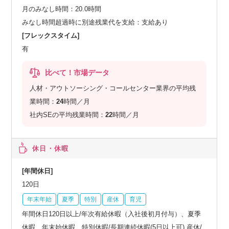
月のみなし時間：20.0時間
みなし時間超過時に別途残業代を支給：支給あり
[フレックスタイム]
有
比べて！市場データ
人材・アウトソーシング・コールセンター業界の平均残
業時間：
24
時間／月
社内SEの平均残業時間：
22
時間／月
休日・休暇
[年間休日]
120日
年末年始
夏季
特別
産休
育児
年間休日120日以上/年次有給休暇（入社後初月付与）、夏季
休暇、年末始休暇、特別休暇/長期連続休暇(5日以上可) 産休/