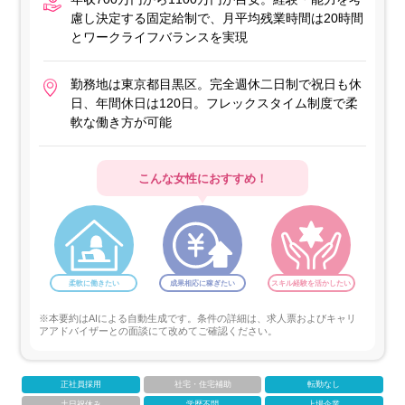
慮し決定する固定給制で、月平均残業時間は20時間
とワークライフバランスを実現
勤務地は東京都目黒区。完全週休二日制で祝日も休
日、年間休日は120日。フレックスタイム制度で柔
軟な働き方が可能
こんな女性におすすめ！
柔軟に働きたい
成果相応に稼ぎたい
スキル経験を活かしたい
※本要約はAIによる自動生成です。条件の詳細は、求人票およびキャリ
アアドバイザーとの面談にて改めてご確認ください。
正社員採用
社宅・住宅補助
転勤なし
土日祝休み
学歴不問
上場企業