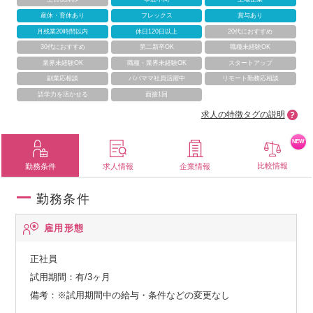
産休・育休あり
フレックス
賞与あり
月残業20時間以内
休日120日以上
20代におすすめ
30代におすすめ
第二新卒OK
職種未経験OK
業界未経験OK
職種・業界未経験OK
スタートアップ
副業応相談
パパママ社員活躍中
リモート勤務応相談
語学力を活かせる
面接1回
求人の特徴タグの説明
NEW
比較情報
勤務条件
求人情報
企業情報
勤務条件
雇用形態
正社員
試用期間：有/3ヶ月
備考：※試用期間中の給与・条件などの変更なし