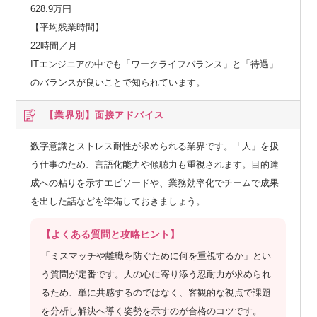
628.9万円
【平均残業時間】
22時間／月
ITエンジニアの中でも「ワークライフバランス」と「待遇」
のバランスが良いことで知られています。
【業界別】
面接アドバイス
数字意識とストレス耐性が求められる業界です。「人」を扱
う仕事のため、言語化能力や傾聴力も重視されます。目的達
成への粘りを示すエピソードや、業務効率化でチームで成果
を出した話などを準備しておきましょう。
【よくある質問と攻略ヒント】
「ミスマッチや離職を防ぐために何を重視するか」とい
う質問が定番です。人の心に寄り添う忍耐力が求められ
るため、単に共感するのではなく、客観的な視点で課題
を分析し解決へ導く姿勢を示すのが合格のコツです。