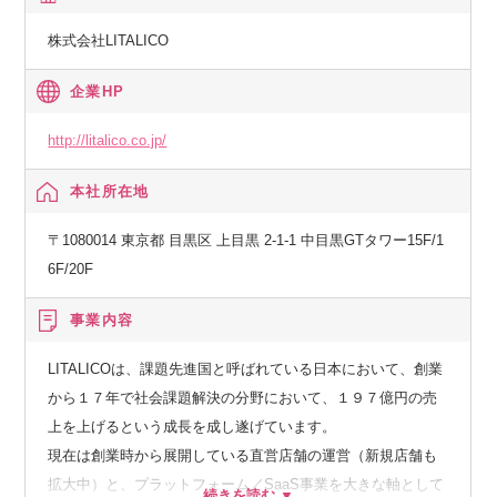
でいます。
株式会社LITALICO
安定した収益基盤となる事業から、立ち上げたばかりの新規
事業までフェーズは様々であり、直面するセキュリティリス
企業HP
クや求められる要件も異なります。
http://litalico.co.jp/
そのため、一律に厳しい制限をかけて業務を阻害するのでは
本社所在地
なく、事業のスピードを維持しながら「全社最適のルールと
するか、事業に合わせた個別最適とするか」を見極め、柔軟
〒1080014 東京都 目黒区 上目黒 2-1-1 中目黒GTタワー15F/1
かつ強固な環境などを自らの手で設計・構築していく面白さ
6F/20F
があります。
単に会社を守るだけでなく、ビジネスの安全な加速と進化を
事業内容
セキュリティの側面から直接的に推進していける点が大きな
魅力です。
LITALICOは、課題先進国と呼ばれている日本において、創業
から１７年で社会課題解決の分野において、１９７億円の売
■技術環境について
上を上げるという成長を成し遂げています。
現在は創業時から展開している直営店舗の運営（新規店舗も
業務やプロジェクトにおいて、主に以下の技術領域やソリュ
拡大中）と、プラットフォーム／SaaS事業を大きな軸として