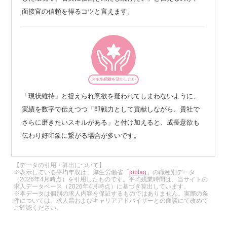
面接官の信頼を得るコツと言えます。
スキル経験を活かしたい
「現状維持」と捉えられ意欲を疑われてしまわないように、
実績を数字で伝えつつ「即戦力として貢献しながら、貴社で
さらに磨きたいスキルがある」と付け加えると、成長意欲も
伝わり好印象に繋がる場合が多いです。
【データの引用・算出について】
※表示している平均年収は、厚生労働省「
jobtag
」の職種別データ
（2026年4月時点）を引用したものです。平均残業時間は、当サイトの
求人データベース（2026年4月時点）に基づき算出しています。
※本データは個別の求人内容を保証するものではありません。実際の条
件については、求人票およびキャリアアドバイザーとの面談にて改めて
ご確認ください。