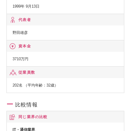
◆ECサイトコンサルティングサービス
1999年 9月13日
【システム開発サービス】
代表者
◆Webシステム・業務アプリケーションの開発
野田雄彦
【システムオペレーションサービス】
資本金
◆インフラ運用・監視サービス、サポート・ヘルプデスク
3710万円
【人材教育・コンサルティングサービス】
従業員数
◆アイソルートビジネスコミュニケーショントレーニングサ
ービス（コミュトレ）
202名 （平均年齢：32歳）
比較情報
同じ業界の比較
IT・通信業界