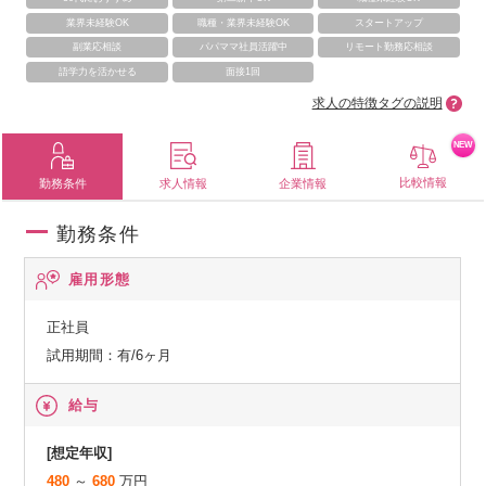
業界未経験OK
職種・業界未経験OK
スタートアップ
副業応相談
パパママ社員活躍中
リモート勤務応相談
語学力を活かせる
面接1回
求人の特徴タグの説明
NEW
比較情報
勤務条件
求人情報
企業情報
勤務条件
雇用形態
正社員
試用期間：有/6ヶ月
給与
[想定年収]
480
～
680
万円