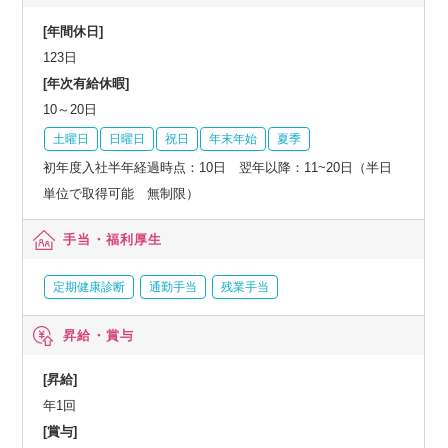
[年間休日]
123日
[年次有給休暇]
10～20日
土曜日
日曜日
祝日
年末年始
夏季
初年度入社半年経過時点：10日 翌年以降：11~20日（半日
単位で取得可能 無制限）
手当・福利厚生
定期健康診断
通勤手当
残業手当
昇給・賞与
[昇給]
年1回
[賞与]