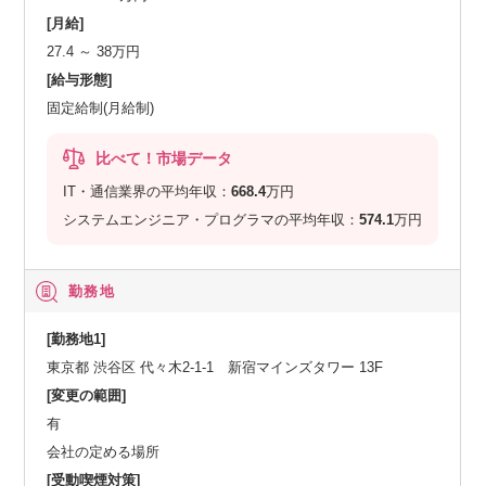
[月給]
27.4 ～ 38万円
[給与形態]
固定給制(月給制)
比べて！市場データ
IT・通信業界の平均年収：
668.4
万円
システムエンジニア・プログラマの平均年収：
574.1
万円
勤務地
[勤務地1]
東京都 渋谷区 代々木2-1-1 新宿マインズタワー 13F
[変更の範囲]
有
会社の定める場所
[受動喫煙対策]