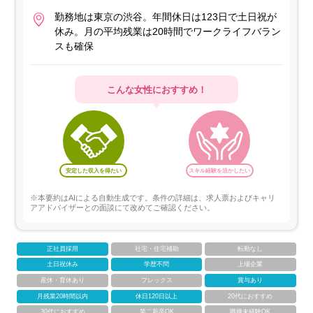
勤務地は東京の渋谷。年間休日は123日で土日祝が
休み。月の平均残業は20時間でワークライフバラン
スも確保
こんな女性におすすめ！
安定した収入を得たい
スキル経験を活かしたい
※本要約はAIによる自動生成です。条件の詳細は、求人票およびキャリ
アアドバイザーとの面談にて改めてご確認ください。
正社員採用
社宅・住宅補助
転勤なし
土日祝休み
学歴不問
上場企業
産休・育休あり
フレックス
賞与あり
月残業20時間以内
休日120日以上
20代におすすめ
30代におすすめ
第二新卒OK
職種未経験OK