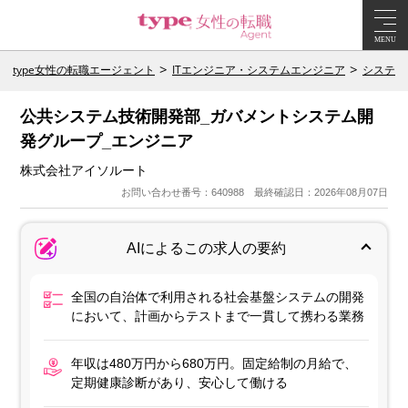
MENU
type女性の転職エージェント
ITエンジニア・システムエンジニア
システム
公共システム技術開発部_ガバメントシステム開
発グループ_エンジニア
株式会社アイソルート
お問い合わせ番号：640988 最終確認日：2026年08月07日
AIによるこの求人の要約
全国の自治体で利用される社会基盤システムの開発
において、計画からテストまで一貫して携わる業務
年収は480万円から680万円。固定給制の月給で、
定期健康診断があり、安心して働ける