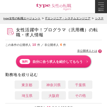
MENU
type女性の転職エージェント
ITエンジニア・システムエンジニア
システム
女性活躍中！プログラマ（汎用機）の転
職・求人情報
10
4
この条件の公開求人
件 ／ 非公開求人
件
非公開求人とは
自分に合う求人を紹介してもらう
無料
勤務地を絞り込む
東京都
神奈川県
千葉県
その他
埼玉県
大阪府