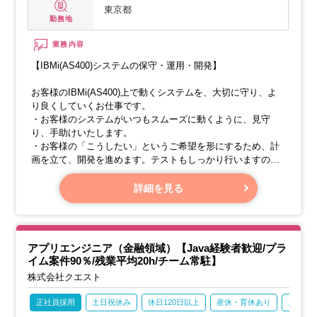
東京都
勤務地
業務内容
【IBMi(AS400)システムの保守・運用・開発】
お客様のIBMi(AS400)上で動くシステムを、大切に守り、よ
り良くしていくお仕事です。
・お客様のシステムがいつもスムーズに動くように、見守
り、手助けいたします。
・お客様の「こうしたい」というご希望を形にするため、計
画を立て、開発を進めます。テストもしっかり行いますので
ご安心ください。
・開発のルールに沿って、分かりやすい説明書や使い方マニ
詳細を見る
ュアルを作成します。
・システムが完成した後も、何かあった時にはすぐに対応
し、長く使えるようにサポートいたします。
アプリエンジニア（金融領域）【Java経験者歓迎/プラ
イム案件90％/残業平均20h/チーム常駐】
株式会社クエスト
正社員採用
土日祝休み
休日120日以上
産休・育休あり
月残業2