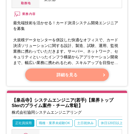
勤務地
業務内容
最先端技術を活かせる！カード決済システム開発エンジニア
を募集
大規模データセンターを併設した快適なオフィスで、カード
決済ソリューションに関する設計、製造、試験、運用、監視
業務に携わっていただきます。サーバー、ネットワーク、セ
キュリティといったインフラ構築からアプリケーション開発
まで、幅広い業務に携われるため、スキルアップを目指せる
環境です。
詳細を見る
【具体的な業務内容】
・プリペイドカード決済システムの開発、維持、運用
・Java、Tomcat、Oracle等の技術を用いたアプリケーション
開発
【泉岳寺】システムエンジニア(若手)【業界トップ
・業務アプリケーションの試験（基本設計、詳細設計の理
SIerのプライム案件・チーム常駐】
解、試験項目作成、試験実施、検証）
株式会社協同システムエンジニアリング
正社員採用
職種・業界未経験OK
土日祝休み
休日120日以上
産