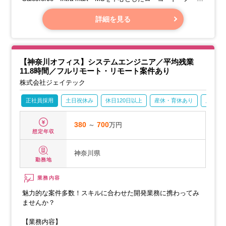
ードのシステム開発において、お客様との打ち合わせ、必要
な機能の定義、設計・開発、そして導入のサポートまでを一
詳細を見る
貫して担当していただきます。これまでに培ってきた知識と
経験、パートナーとしての強み、さらに当社独自の外部委託
事業を組み合わせることで、クラウド市場をリードする解決
策を提供しています。
【神奈川オフィス】システムエンジニア／平均残業
11.8時間／フルリモート・リモート案件あり
株式会社ジェイテック
正社員採用
土日祝休み
休日120日以上
産休・育休あり
月残業2
380
～
700
万円
想定年収
神奈川県
勤務地
業務内容
魅力的な案件多数！スキルに合わせた開発業務に携わってみ
ませんか？
【業務内容】