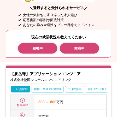
＼登録すると受けられるサービス／
女性の気持ちに寄り添った求人選び
応募書類の添削や面接対策
あなたの強みや適性をプロの目線でアドバイス
現在の就業状況を教えてください
在職中
離職中
【泉岳寺】アプリケーションエンジニア
株式会社協同システムエンジニアリング
正社員採用
職種・業界未経験OK
土日祝休み
休日120日以上
産
360
～
800
万円
想定年収
東京都