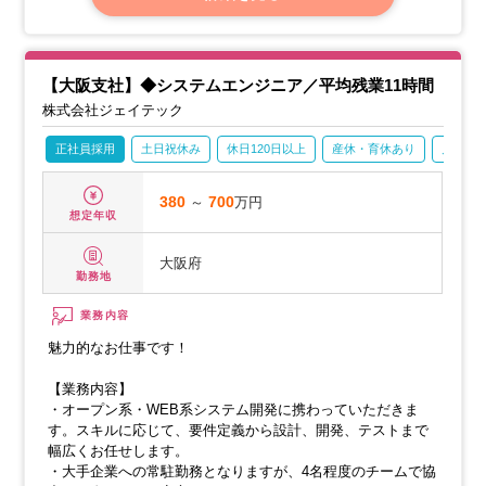
【開発例】
【大阪支社】◆システムエンジニア／平均残業11時間
株式会社ジェイテック
正社員採用
土日祝休み
休日120日以上
産休・育休あり
月残業2
380
～
700
万円
想定年収
大阪府
勤務地
業務内容
魅力的なお仕事です！
【業務内容】
・オープン系・WEB系システム開発に携わっていただきま
す。スキルに応じて、要件定義から設計、開発、テストまで
幅広くお任せします。
・大手企業への常駐勤務となりますが、4名程度のチームで協