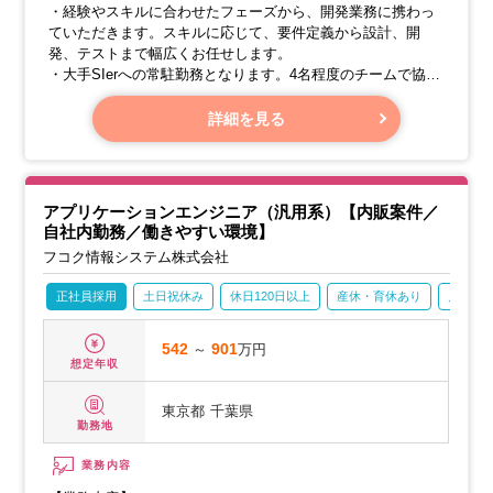
・経験やスキルに合わせたフェーズから、開発業務に携わっ
ていただきます。スキルに応じて、要件定義から設計、開
発、テストまで幅広くお任せします。
・大手SIerへの常駐勤務となります。4名程度のチームで協力
して業務を進めていきます。
・公共、流通、通信、公営競技など、多様なプロジェクトが
詳細を見る
ありますので、希望を考慮してプロジェクトを決定します。
【開発例】
アプリケーションエンジニア（汎用系）【内販案件／
自社内勤務／働きやすい環境】
フコク情報システム株式会社
正社員採用
土日祝休み
休日120日以上
産休・育休あり
月残業2
542
～
901
万円
想定年収
東京都
千葉県
勤務地
業務内容