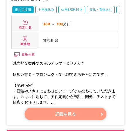
正社員採用
土日祝休み
休日120日以上
産休・育休あり
月残業2
380
～
700
万円
想定年収
神奈川県
勤務地
業務内容
魅力的な案件でスキルアップしませんか？
幅広い業界・プロジェクトで活躍できるチャンスです！
【業務内容】
・経験やスキルに合わせたフェーズから携わっていただきま
す。スキルに応じて、要件定義から設計、開発、テストまで
幅広くお任せします。
・大手SIerへの常駐勤務となります。4名程度のチームで協力
して業務を進めます。
詳細を見る
・公共、流通、通信、公営競技など、多様なプロジェクトが
ありますので、希望を考慮してプロジェクトを決定します。