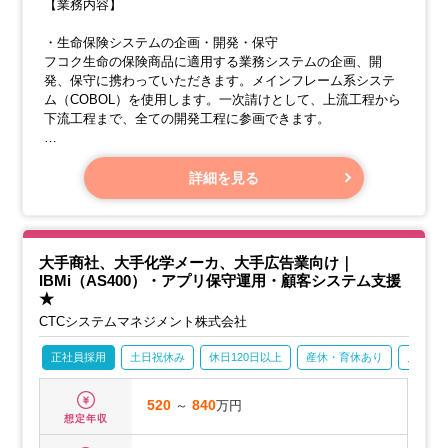
【業務内容】
・生命保険システムの企画・開発・保守
フコク生命の保険商品に適用する業務システムの企画、開
発、保守に携わっていただきます。メインフレーム系システ
ム（COBOL）を使用します。一次請けとして、上流工程から
下流工程まで、全ての開発工程に参画できます。
・上流工程から下流工程まで幅広く対応
複雑で、大規模な生命保険システム開発に携わります。長期
詳細を見る
的な信頼性とセキュリティが求められるため、高い技術力が
活かせます。
大手商社、大手化学メーカ、大手広告業向け｜
IBMi（AS400）・アプリ保守運用・顧客システム支援
★
CTCシステムマネジメント株式会社
正社員採用
土日祝休み
休日120日以上
産休・育休あり
月残業2
520
～
840
万円
想定年収