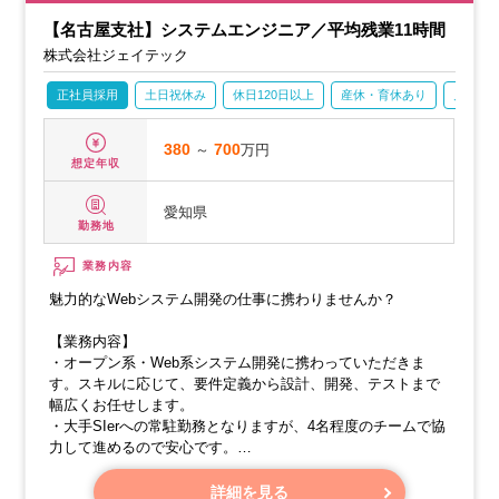
【名古屋支社】システムエンジニア／平均残業11時間
株式会社ジェイテック
正社員採用
土日祝休み
休日120日以上
産休・育休あり
月残業2
380
～
700
万円
想定年収
愛知県
勤務地
業務内容
魅力的なWebシステム開発の仕事に携わりませんか？
【業務内容】
・オープン系・Web系システム開発に携わっていただきま
す。スキルに応じて、要件定義から設計、開発、テストまで
幅広くお任せします。
・大手SIerへの常駐勤務となりますが、4名程度のチームで協
力して進めるので安心です。
・公共、流通、通信、公営競技など、多様なプロジェクトが
ありますので、希望を考慮してプロジェクトを決定します。
詳細を見る