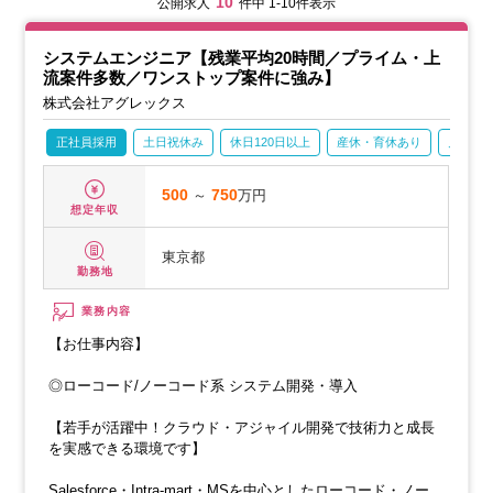
10
公開求人
件中 1-10件表示
システムエンジニア【残業平均20時間／プライム・上
流案件多数／ワンストップ案件に強み】
株式会社アグレックス
正社員採用
土日祝休み
休日120日以上
産休・育休あり
月残業2
500
～
750
万円
想定年収
東京都
勤務地
業務内容
【お仕事内容】
◎ローコード/ノーコード系 システム開発・導入
【若手が活躍中！クラウド・アジャイル開発で技術力と成長
を実感できる環境です】
Salesforce・Intra-mart・MSを中心としたローコード・ノーコ