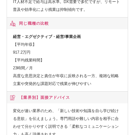
IT人材不足で給与は高水準。DX需要で多忙ですが、リモート
普及や効率化により残業は抑制傾向です。
同じ職種の比較
経営・エグゼクティブ・経営/事業企画
【平均年収】
917.2万円
【平均残業時間】
23時間／月
高度な意思決定と責任が年収に反映される一方、複雑な戦略
立案や突発的な課題対応で残業が伸びやすい
【業界別】
面接アドバイス
変化が速い業界のため、「新しい技術や知識を自ら学び続け
る意欲」を伝えましょう。専門用語や難しい内容を相手に合
わせて分かりやすく説明できる「柔軟なコミュニケーション
力」も高く評価されます。