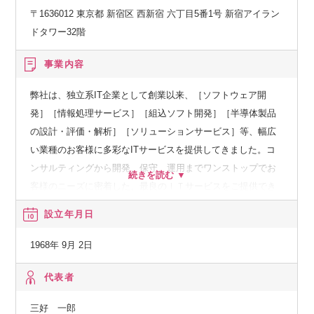
〒1636012 東京都 新宿区 西新宿 六丁目5番1号 新宿アイラン
ドタワー32階
事業内容
弊社は、独立系IT企業として創業以来、［ソフトウェア開
発］［情報処理サービス］［組込ソフト開発］［半導体製品
の設計・評価・解析］［ソリューションサービス］等、幅広
い業種のお客様に多彩なITサービスを提供してきました。コ
ンサルティングから開発、保守、運用までワンストップでお
客様のニーズに密着した、最良のＩＴサービスをご提供でき
ることが同社の最大の特徴です。
設立年月日
1968年 9月 2日
代表者
三好 一郎