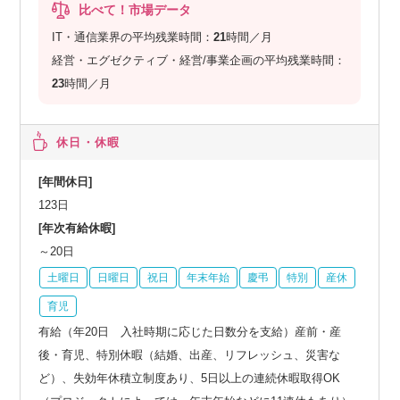
比べて！市場データ
IT・通信業界の平均残業時間：
21
時間／月
経営・エグゼクティブ・経営/事業企画の平均残業時間：
23
時間／月
休日・休暇
[年間休日]
123日
[年次有給休暇]
～20日
土曜日
日曜日
祝日
年末年始
慶弔
特別
産休
育児
有給（年20日 入社時期に応じた日数分を支給）産前・産
後・育児、特別休暇（結婚、出産、リフレッシュ、災害な
ど）、失効年休積立制度あり、5日以上の連続休暇取得OK