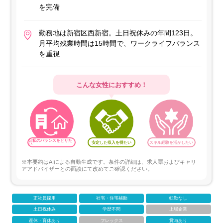
を完備
勤務地は新宿区西新宿。土日祝休みの年間123日。
月平均残業時間は15時間で、ワークライフバランス
を重視
こんな女性におすすめ！
公私のバランスをとりた
安定した収入を得たい
スキル経験を活かしたい
い
※本要約はAIによる自動生成です。条件の詳細は、求人票およびキャリ
アアドバイザーとの面談にて改めてご確認ください。
正社員採用
社宅・住宅補助
転勤なし
土日祝休み
学歴不問
上場企業
産休・育休あり
フレックス
賞与あり