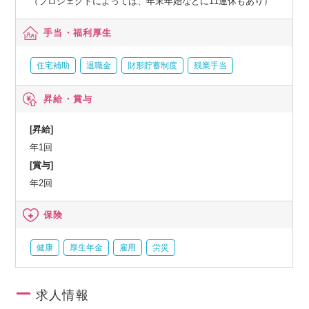
（プロジェクトによっては、年末年始などに11連休もあり）
手当・福利厚生
住宅補助
退職金
財形貯蓄制度
残業手当
昇給・賞与
[昇給]
年1回
[賞与]
年2回
保険
健康
厚生年金
雇用
労災
求人情報