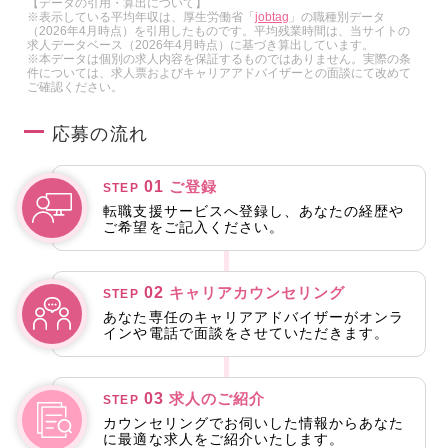
【データの引用・算出について】
※表示している平均年収は、厚生労働省「
jobtag
」の職種別データ
（2026年4月時点）を引用したものです。平均残業時間は、当サイトの
求人データベース（2026年4月時点）に基づき算出しています。
※本データは個別の求人内容を保証するものではありません。実際の条
件については、求人票およびキャリアアドバイザーとの面談にて改めて
ご確認ください。
応募の流れ
01
ご登録
STEP
転職支援サービスへ登録し、あなたの経歴や
ご希望をご記入ください。
02
キャリアカウンセリング
STEP
あなた専任のキャリアアドバイザーがオンラ
インや電話で面談をさせていただきます。
03
求人のご紹介
STEP
カウンセリングでお伺いした情報からあなた
に最適な求人をご紹介いたします。