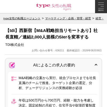
MENU
type女性の転職エージェント
マーケティング・企画・管理・経営
経営・エ
【tdi】西新宿【M&A戦略担当リモートあり】社
長直轄／連結2,000人規模のSIerを変革する
TDI株式会社
お問い合わせ番号：636211 最終確認日：2026年08月09日
AIによるこの求人の要約
M&A戦略の立案から実行、統合プロセスまでを社長
直属のチームで推進。ターゲット企業の選定、分
析、デューデリジェンスの実務経験が必須
年収は500万円から700万円、経験・能力を考慮し
決定。固定給制の月給で、住宅手当や財形貯蓄制度