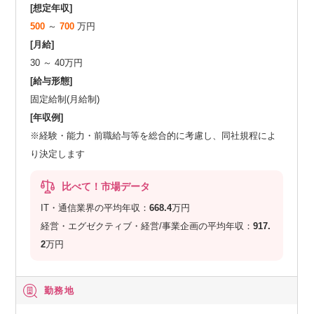
[想定年収]
500
～
700
万円
[月給]
30 ～ 40万円
[給与形態]
固定給制(月給制)
[年収例]
※経験・能力・前職給与等を総合的に考慮し、同社規程によ
り決定します
比べて！市場データ
IT・通信業界の平均年収：
668.4
万円
経営・エグゼクティブ・経営/事業企画の平均年収：
917.
2
万円
勤務地