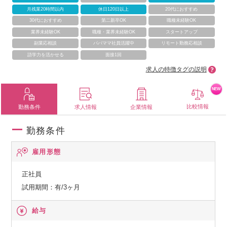
月残業20時間以内
休日120日以上
20代におすすめ
30代におすすめ
第二新卒OK
職種未経験OK
業界未経験OK
職種・業界未経験OK
スタートアップ
副業応相談
パパママ社員活躍中
リモート勤務応相談
語学力を活かせる
面接1回
求人の特徴タグの説明
NEW
比較情報
勤務条件
求人情報
企業情報
勤務条件
雇用形態
正社員
試用期間：有/3ヶ月
給与