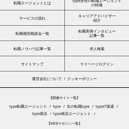
type女性の転職エージェント
転職エージェントとは
の特徴
キャリアアドバイザー
サービスの流れ
紹介
転職実例インタビュー
転職個別相談会一覧
記事一覧
転職ノウハウ記事一覧
求人検索
サイトマップ
マイページログイン
運営会社について
クッキーポリシー
【関連サイト一覧】
type転職エージェント
type
女の転職type
typeIT派遣
type就活
type就活エージェント
【WEBマガジン一覧】