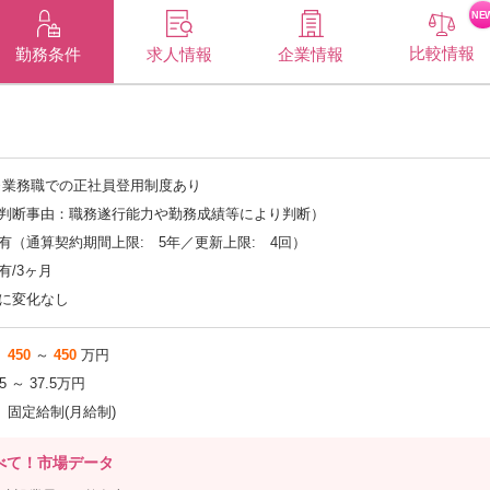
NE
比較情報
企業情報
勤務条件
求人情報
※業務職での正社員登用制度あり
判断事由：職務遂行能力や勤務成績等により判断）
有（通算契約期間上限: 5年／更新上限: 4回）
有/3ヶ月
に変化なし
450
～
450
万円
.5 ～ 37.5万円
固定給制(月給制)
べて！市場データ