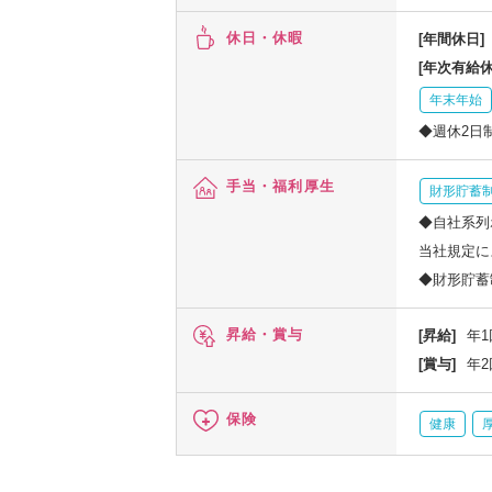
休日・休暇
[年間休日]
[年次有給休
年末年始
◆週休2日
手当・福利厚生
財形貯蓄
◆自社系列
当社規定に
◆財形貯蓄
昇給・賞与
[昇給]
年1
[賞与]
年2
保険
健康