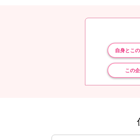
自身とこの
この企