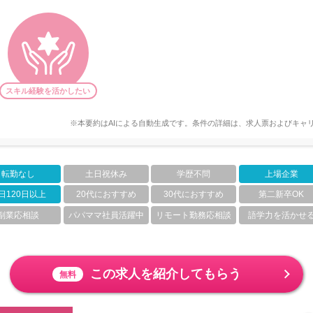
スキル経験を活かしたい
※本要約はAIによる自動生成です。条件の詳細は、求人票およびキャ
転勤なし
土日祝休み
学歴不問
上場企業
日120日以上
20代におすすめ
30代におすすめ
第二新卒OK
副業応相談
パパママ社員活躍中
リモート勤務応相談
語学力を活かせ
この求人を紹介してもらう
無料