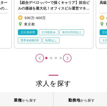
スター
【総合デベロッパーで描くキャリア】担当ビ
高級
ルのご
ルの価値を最大化！オフィスビル運営マネー
ジャー/年収500万
500万~600万
東京都
正社員採用
土日祝休み
休日120日以上
正
業界未経験OK
転勤なし
土
月
求人を探す
業種
勤務地
から探す
から探す