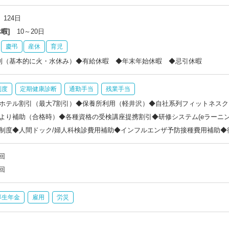
124日
暇]
10～20日
慶弔
産休
育児
制（基本的に火・水休み）◆有給休暇 ◆年末年始休暇 ◆忌引休暇
制度
定期健康診断
通勤手当
残業手当
ホテル割引（最大7割引）◆保養所利用（軽井沢）◆自社系列フィットネス
より補助（合格時）◆各種資格の受検講座提携割引◆研修システム(eラーニ
制度◆人間ドック/婦人科検診費用補助◆インフルエンザ予防接種費用補助◆
回
回
厚生年金
雇用
労災