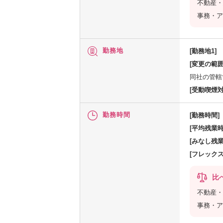
不動産・
事務・ア
勤務地
[勤務地1]
[変更の範囲
同社の管轄
[受動喫煙対
勤務時間
[勤務時間]
[平均残業時
[みなし残業
[フレック
比
不動産・
事務・ア