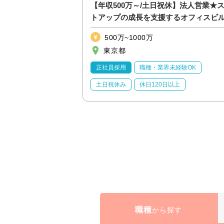
ジニア）【オープン
【年収500万～/土日祝休】法人営業★
トアップの成長を支援するオフィスビ
提案をお任せ
500万~1000万
東京都
休日120日以上
正社員採用
職種・業界未経験OK
0時間以内
土日祝休み
休日120日以上
月残業20時間以内
職種
から探す