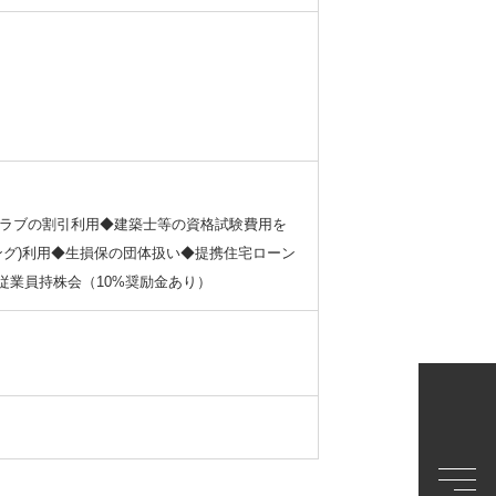
クラブの割引利用◆建築士等の資格試験費用を
ング)利用◆生損保の団体扱い◆提携住宅ローン
従業員持株会（10%奨励金あり）