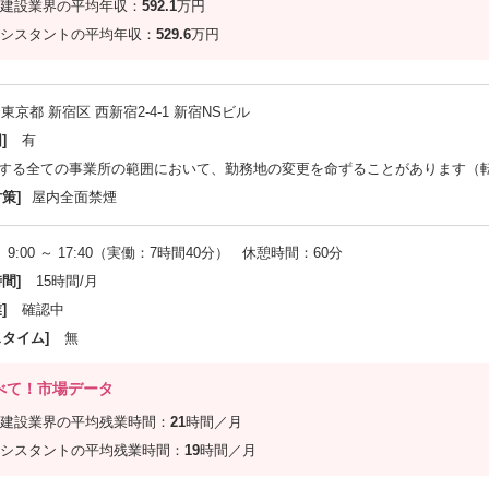
建設業界の平均年収：
592.1
万円
シスタントの平均年収：
529.6
万円
東京都 新宿区 西新宿2-4-1 新宿NSビル
]
有
する全ての事業所の範囲において、勤務地の変更を命ずることがあります（
策]
屋内全面禁煙
9:00 ～ 17:40（実働：7時間40分） 休憩時間：60分
間]
15時間/月
]
確認中
スタイム]
無
べて！市場データ
建設業界の平均残業時間：
21
時間／月
シスタントの平均残業時間：
19
時間／月