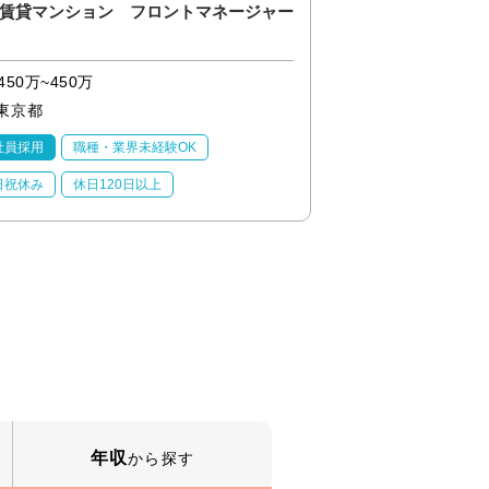
賃貸マンション フロントマネージャー
賃貸マンションのコ
450万~450万
300万~300万
東京都
東京都
社員採用
職種・業界未経験OK
職種・業界未経験OK
日祝休み
休日120日以上
月残業20時間以内
残業20時間以内
年収
から探す