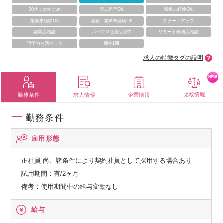
30代におすすめ
第二新卒OK
職種未経験OK
業界未経験OK
職種・業界未経験OK
スタートアップ
副業応相談
パパママ社員活躍中
リモート勤務応相談
語学力を活かせる
面接1回
求人の特徴タグの説明
NEW
比較情報
勤務条件
求人情報
企業情報
勤務条件
雇用形態
正社員
尚、諸条件により契約社員として採用する場合あり
試用期間：有/2ヶ月
備考：使用期間中の給与変動なし
給与