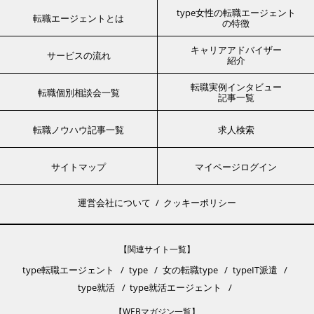
type女性の転職エージェント
転職エージェントとは
の特徴
キャリアアドバイザー
サービスの流れ
紹介
転職実例インタビュー
転職個別相談会一覧
記事一覧
転職ノウハウ記事一覧
求人検索
サイトマップ
マイページログイン
運営会社について
クッキーポリシー
【関連サイト一覧】
type転職エージェント
type
女の転職type
typeIT派遣
type就活
type就活エージェント
【WEBマガジン一覧】