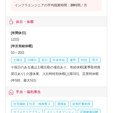
インフラエンジニアの平均残業時間：
20
時間／月
休日・休暇
[年間休日]
122日
[年次有給休暇]
10～20日
土曜日
日曜日
祝日
年末年始
慶弔
特別
育児
※祝日のある週は土曜出勤の場合あり、有給休暇(夏季取得推
奨日あり) 介護休業、入社時特別休暇(上限3日)、災害時休暇
(年5回、最大5日)
手当・福利厚生
住宅補助【 社宅・独身寮 】
退職金
財形貯蓄制度
カフェテリアプラン
ストックオプション
定期健康診断