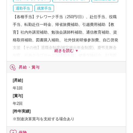
通勤手当
残業手当
【各種手当】テレワーク手当（250円/日）、赴任手当、役職
手当、転勤赴任一時金、帰省旅費補助、引越費用補助 【教
育】社内外講習補助、勉強会講師料補助、通信教育補助、資
格取得補助、図書購入補助、 社外技術研修参加費、自己啓発
支援 【その他】退職金制度(確定拠出年金制度)、慶弔見舞金
制度、社内クラブサークル活動支援、健康保険組合、財形貯
蓄制度、定年再雇用、テクノプロ・グループ従業員持株会
昇給・賞与
（奨励金あり） 、福利厚生サービス「ベネフィット・ステー
ション」、総合福祉団体定期保険【受動喫煙】原則屋内禁
[昇給]
煙。ただし、就業場所により異なる【副業制度】要申請
年1回
[賞与]
年2回
[昨年実績]
※別途決算賞与を支給する場合あり
保険