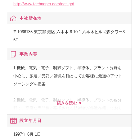
http://www.technopro.com/design/
本社所在地
〒1066135 東京都 港区 六本木 6-10-1 六本木ヒルズ森タワー3
5F
事業内容
1.機械、電気・電子、制御ソフト、半導体、プラント分野を
中心に、派遣／受託／請負を軸としてお客様に最適のアウト
ソーシングを提案
2.機械、電気・電子、制御ソフト、半導体、プラントの各分
野で、高度な専門性が要求される技術者が多数在籍しており
ます。
設立年月日
また、弊社は設計・開発から評価・検査、生産・組立という
技術分野の全領域をカバーしております。
1997年 6月 1日