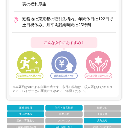
実の福利厚生
勤務地は東京都の取引先構内。年間休日は122日で
土日祝休み。月平均残業時間は25時間
こんな女性におすすめ！
今は仕事に打ち込みたい
成果相応に稼ぎたい
スキル経験を活かしたい
※本要約はAIによる自動生成です。条件の詳細は、求人票およびキャリ
アアドバイザーとの面談にて改めてご確認ください。
正社員採用
社宅・住宅補助
転勤なし
土日祝休み
学歴不問
上場企業
産休・育休あり
フレックス
賞与あり
月残業20時間以内
休日120日以上
20代におすすめ