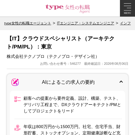
MENU
type女性の転職エージェント
ITエンジニア・システムエンジニア
インフラ
【IT】クラウドスペシャリスト（アーキテク
ト/PM/PL）：東京
株式会社テクノプロ（テクノプロ・デザイン社）
お問い合わせ番号：546277 最終確認日：2026年08月06日
AIによるこの求人の要約
顧客への提案から要件定義、設計、構築、テスト、
デリバリ工程まで、DXクラウドアーキテクト/PMと
してプロジェクトをリード
年収は800万円から1500万円。社宅、住宅手当、財
形貯蓄、ストックオプション、定期健康診断など充