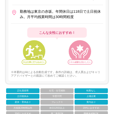
勤務地は東京の赤坂。年間休日は118日で土日祝休
み。月平均残業時間は30時間程度
こんな女性におすすめ！
今は仕事に打ち込みたい
スキル経験を活かしたい
※本要約はAIによる自動生成です。条件の詳細は、求人票およびキャリ
アアドバイザーとの面談にて改めてご確認ください。
正社員採用
社宅・住宅補助
転勤なし
土日祝休み
学歴不問
上場企業
産休・育休あり
フレックス
賞与あり
月残業20時間以内
休日120日以上
20代におすすめ
30代におすすめ
第二新卒OK
職種未経験OK