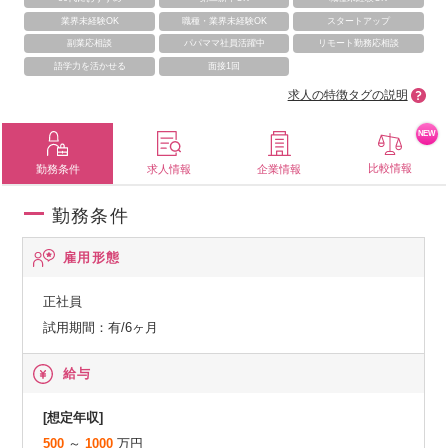
業界未経験OK
職種・業界未経験OK
スタートアップ
副業応相談
パパママ社員活躍中
リモート勤務応相談
語学力を活かせる
面接1回
求人の特徴タグの説明
NEW
比較情報
勤務条件
求人情報
企業情報
勤務条件
雇用形態
正社員
試用期間：有/6ヶ月
給与
[想定年収]
500
～
1000
万円