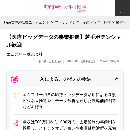
MENU
type女性の転職エージェント
マーケティング・企画・管理・経営
経営・エ
【医療ビッグデータの事業推進】若手ポテンシャ
ル歓迎
エムスリー株式会社
お問い合わせ番号：462649 最終確認日：2026年08月08日
AIによるこの求人の要約
エムスリー独自の医療ビッグデータ活用による新規
ビジネス推進や、データ分析を通じた顧客価値創造
などを行う
年収は500万円から1000万円。固定給制の年俸制を
採用し、ストックオプションや定期健康診断を完備