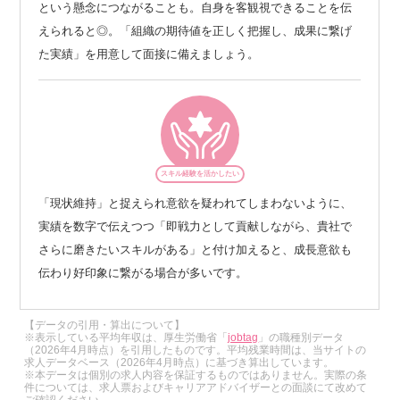
という懸念につながることも。自身を客観視できることを伝
えられると◎。「組織の期待値を正しく把握し、成果に繋げ
た実績」を用意して面接に備えましょう。
スキル経験を活かしたい
「現状維持」と捉えられ意欲を疑われてしまわないように、
実績を数字で伝えつつ「即戦力として貢献しながら、貴社で
さらに磨きたいスキルがある」と付け加えると、成長意欲も
伝わり好印象に繋がる場合が多いです。
【データの引用・算出について】
※表示している平均年収は、厚生労働省「
jobtag
」の職種別データ
（2026年4月時点）を引用したものです。平均残業時間は、当サイトの
求人データベース（2026年4月時点）に基づき算出しています。
※本データは個別の求人内容を保証するものではありません。実際の条
件については、求人票およびキャリアアドバイザーとの面談にて改めて
ご確認ください。