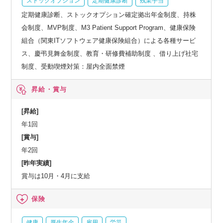
ストックオプション
定期健康診断
残業手当
定期健康診断、ストックオプション確定拠出年金制度、持株
会制度、MVP制度、M3 Patient Support Program、健康保険
組合（関東ITソフトウェア健康保険組合）による各種サービ
ス、慶弔見舞金制度、教育・研修費補助制度 、借り上げ社宅
制度、受動喫煙対策：屋内全面禁煙
昇給・賞与
[昇給]
年1回
[賞与]
年2回
[昨年実績]
賞与は10月・4月に支給
保険
健康
厚生年金
雇用
労災