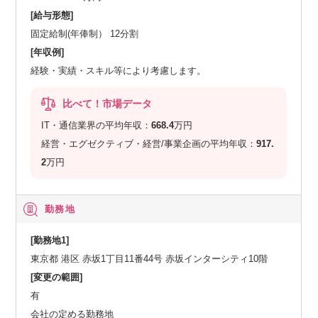
[給与形態]
固定給制(年俸制） 12分割
[年収例]
経験・実績・スキル等により考慮します。
比べて！市場データ
IT・通信業界の平均年収：
668.4
万円
経営・エグゼクティブ・経営/事業企画の平均年収：
917.
2
万円
勤務地
[勤務地1]
東京都 港区 赤坂1丁目11番44号 赤坂インターシティ10階
[変更の範囲]
有
会社の定める勤務地