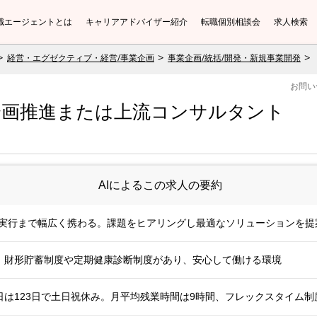
職エージェントとは
キャリアアドバイザー紹介
転職個別相談会
求人検索
経営・エグゼクティブ・経営/事業企画
事業企画/統括/開発・新規事業開発
お問い
企画推進または上流コンサルタント
AIによるこの求人の要約
ら実行まで幅広く携わる。課題をヒアリングし最適なソリューションを提
目安。財形貯蓄制度や定期健康診断制度があり、安心して働ける環境
は123日で土日祝休み。月平均残業時間は9時間、フレックスタイム制