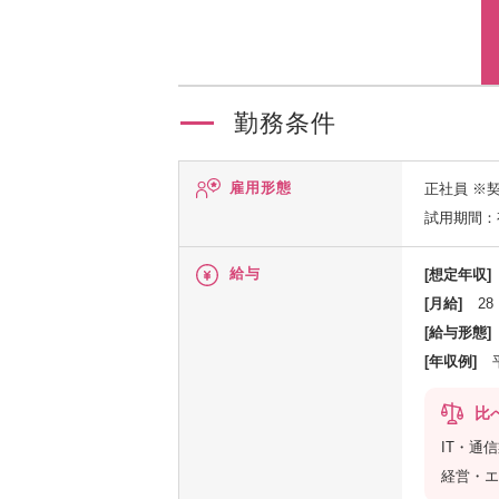
勤務条件
雇用形態
正社員
※
試用期間：
給与
[想定年収]
[月給]
28
[給与形態]
[年収例]
比
IT・通
経営・エ