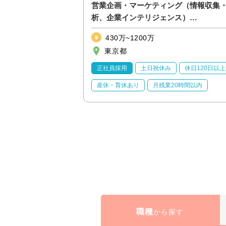
日系リース会社向
営業企画・マーケティング（情報収集
性あり【金融_21】
析、企業インテリジェンス）
【ITS&E/S&M2_39】
430万~1200万
東京都
休日120日以上
正社員採用
土日祝休み
休日120日以上
20時間以内
産休・育休あり
月残業20時間以内
職種
から探す