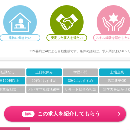
柔軟に働きたい
安定した収入を得たい
スキル経験を活かした
※本要約はAIによる自動生成です。条件の詳細は、求人票およびキャ
転勤なし
土日祝休み
学歴不問
上場企業
日120日以上
20代におすすめ
30代におすすめ
第二新卒OK
副業応相談
パパママ社員活躍中
リモート勤務応相談
語学力を活かせ
この求人を紹介してもらう
無料