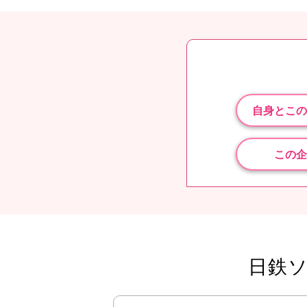
自身とこの
この企
日鉄