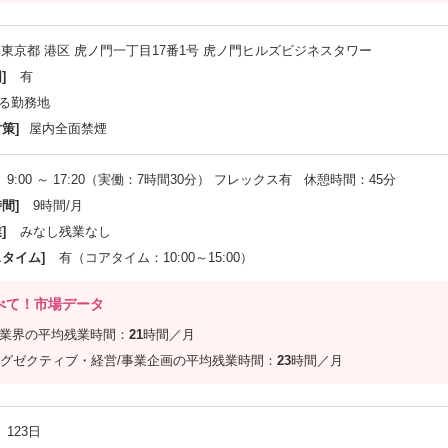
東京都 港区 虎ノ門一丁目17番1号 虎ノ門ヒルズビジネスタワー
]
有
る勤務地
策]
屋内全面禁煙
9:00 ～ 17:20（実働：7時間30分） フレックス有 休憩時間：45分
間]
9時間/月
]
みなし残業なし
スタイム]
有（コアタイム：10:00～15:00）
べて！市場データ
信業界の平均残業時間：
21
時間／月
グゼクティブ・経営/事業企画の平均残業時間：
23
時間／月
123日