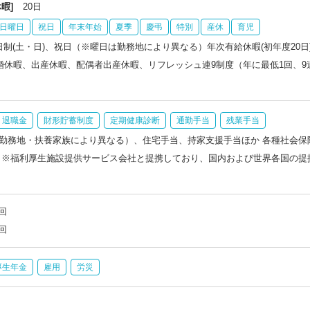
暇]
20日
日曜日
祝日
年末年始
夏季
慶弔
特別
産休
育児
日制(土・日)、祝日（※曜日は勤務地により異なる）年次有給休暇(初年度20
結婚休暇、出産休暇、配偶者出産休暇、リフレッシュ連9制度（年に最低1回、
退職金
財形貯蓄制度
定期健康診断
通勤手当
残業手当
勤務地・扶養家族により異なる）、住宅手当、持家支援手当ほか 各種社会保
 ※福利厚生施設提供サービス会社と提携しており、国内および世界各国の提
回
回
厚生年金
雇用
労災