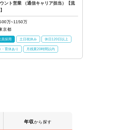
ウント営業 （通信キャリア担当）【流
◎【産業】アプリケ
4】
補/PLM領域
500万~1150万
500万~1150万
東京都
東京都
社員採用
土日祝休み
休日120日以上
正社員採用
土日祝
休・育休あり
月残業20時間以内
産休・育休あり
月
年収
から探す