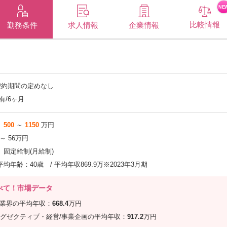
NE
比較情報
企業情報
勤務条件
求人情報
契約期間の定めなし
有/6ヶ月
500
～
1150
万円
 ～ 56万円
固定給制(月給制)
平均年齢：40歳 / 平均年収869.9万※2023年3月期
べて！市場データ
信業界の平均年収：
668.4
万円
グゼクティブ・経営/事業企画の平均年収：
917.2
万円