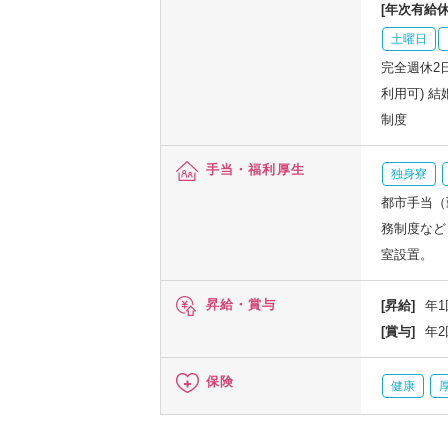
[年次有給休
土曜日
完全週休2
利用可) 
制度
手当・福利厚生
独身寮
都市手当（
務制度など
室設置。
昇給・賞与
[昇給]
年1
[賞与]
年2
保険
健康