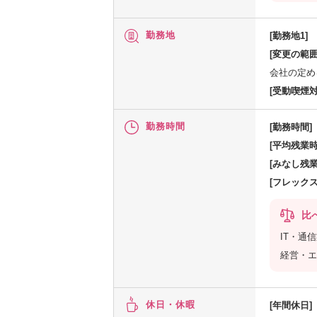
勤務地
[勤務地1]
[変更の範囲
会社の定め
[受動喫煙対
勤務時間
[勤務時間]
[平均残業時
[みなし残業
[フレック
比
IT・通
経営・エ
休日・休暇
[年間休日]