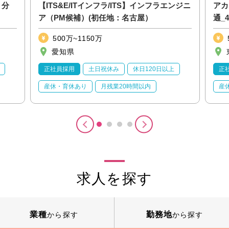
・分
【ITS&E/ITインフラ/ITS】インフラエンジニ
アカ
ア（PM候補）(初任地：名古屋）
通_
500万~1150万
愛知県
正社員採用
土日祝休み
休日120日以上
正
産休・育休あり
月残業20時間以内
産
求人を探す
業種
勤務地
から探す
から探す