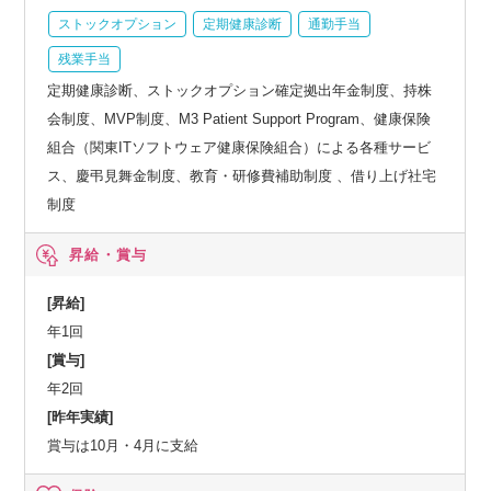
ストックオプション
定期健康診断
通勤手当
残業手当
定期健康診断、ストックオプション確定拠出年金制度、持株
会制度、MVP制度、M3 Patient Support Program、健康保険
組合（関東ITソフトウェア健康保険組合）による各種サービ
ス、慶弔見舞金制度、教育・研修費補助制度 、借り上げ社宅
制度
昇給・賞与
[昇給]
年1回
[賞与]
年2回
[昨年実績]
賞与は10月・4月に支給