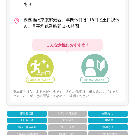
あり
勤務地は東京都港区。年間休日は118日で土日祝休
み。月平均残業時間は40時間
こんな女性におすすめ！
今は仕事に打ち込みたい
未経験から挑みたい
※本要約はAIによる自動生成です。条件の詳細は、求人票およびキャリ
アアドバイザーとの面談にて改めてご確認ください。
正社員採用
社宅・住宅補助
転勤なし
土日祝休み
学歴不問
上場企業
産休・育休あり
フレックス
賞与あり
月残業20時間以内
休日120日以上
20代におすすめ