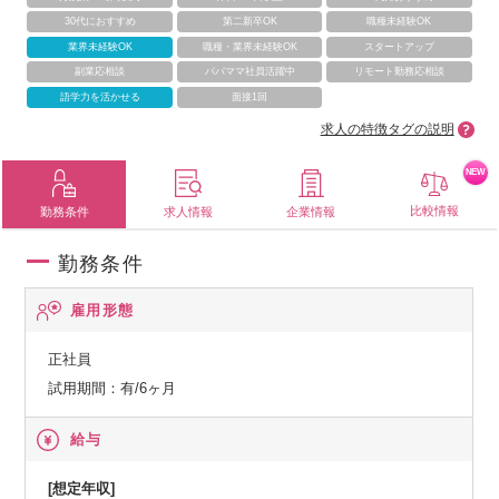
30代におすすめ
第二新卒OK
職種未経験OK
業界未経験OK
職種・業界未経験OK
スタートアップ
副業応相談
パパママ社員活躍中
リモート勤務応相談
語学力を活かせる
面接1回
求人の特徴タグの説明
NEW
比較情報
勤務条件
求人情報
企業情報
勤務条件
雇用形態
正社員
試用期間：有/6ヶ月
給与
[想定年収]