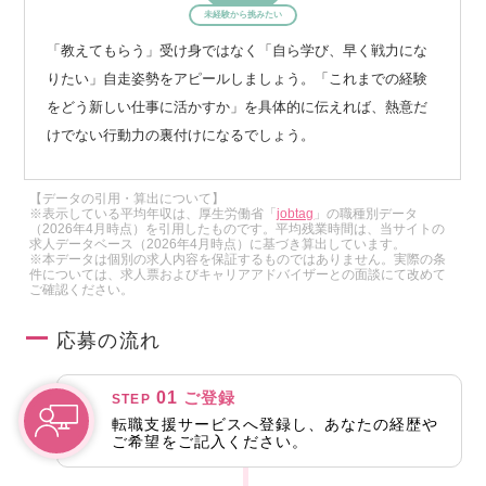
未経験から挑みたい
「教えてもらう」受け身ではなく「自ら学び、早く戦力にな
りたい」自走姿勢をアピールしましょう。「これまでの経験
をどう新しい仕事に活かすか」を具体的に伝えれば、熱意だ
けでない行動力の裏付けになるでしょう。
【データの引用・算出について】
※表示している平均年収は、厚生労働省「
jobtag
」の職種別データ
（2026年4月時点）を引用したものです。平均残業時間は、当サイトの
求人データベース（2026年4月時点）に基づき算出しています。
※本データは個別の求人内容を保証するものではありません。実際の条
件については、求人票およびキャリアアドバイザーとの面談にて改めて
ご確認ください。
応募の流れ
01
ご登録
STEP
転職支援サービスへ登録し、あなたの経歴や
ご希望をご記入ください。