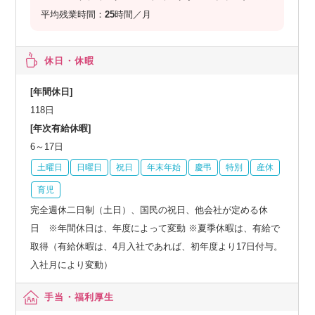
平均残業時間：
25
時間／月
休日・休暇
[年間休日]
118日
[年次有給休暇]
6～17日
土曜日
日曜日
祝日
年末年始
慶弔
特別
産休
育児
完全週休二日制（土日）、国民の祝日、他会社が定める休
日 ※年間休日は、年度によって変動 ※夏季休暇は、有給で
取得（有給休暇は、4月入社であれば、初年度より17日付与。
入社月により変動）
手当・福利厚生