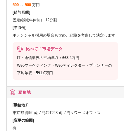
500
～
900
万円
[給与形態]
固定給制(年俸制） 12分割
[年収例]
ポテンシャル採用の場合も含め、経験を考慮して決定します
比べて！市場データ
IT・通信業界の平均年収：
668.4
万円
Webマーケティング・Webディレクター・プランナーの
平均年収：
591.0
万円
勤務地
[勤務地1]
東京都 港区 虎ノ門4?1?28 虎ノ門タワーズオフィス
[変更の範囲]
有