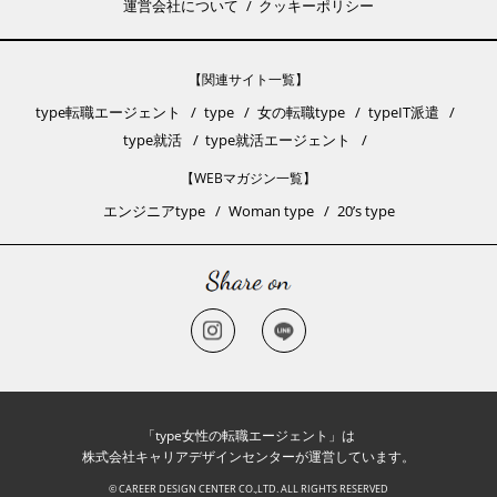
運営会社について
クッキーポリシー
【関連サイト一覧】
type転職エージェント
type
女の転職type
typeIT派遣
type就活
type就活エージェント
【WEBマガジン一覧】
エンジニアtype
Woman type
20’s type
「type女性の転職エージェント」は
株式会社キャリアデザインセンターが運営しています。
© CAREER DESIGN CENTER CO.,LTD. ALL RIGHTS RESERVED