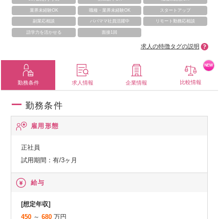
業界未経験OK
職種・業界未経験OK
スタートアップ
副業応相談
パパママ社員活躍中
リモート勤務応相談
語学力を活かせる
面接1回
求人の特徴タグの説明
NEW
比較情報
勤務条件
求人情報
企業情報
勤務条件
雇用形態
正社員
試用期間：有/3ヶ月
給与
[想定年収]
450
～
680
万円