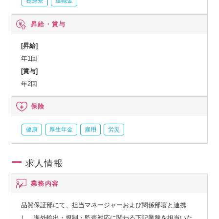
独身寮
退職金
昇給・賞与
[昇給]
年1回
[賞与]
年2回
保険
健康
厚生年金
雇用
労災
求人情報
業務内容
品質保証部にて、担当マネージャーおよび関係部署と連携
し、海外輸出・規制・監査対応に関わる下記業務を担当いた