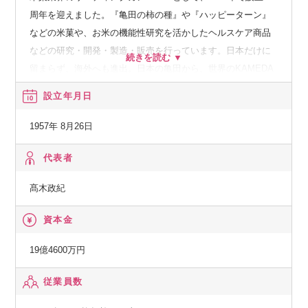
周年を迎えました。『亀田の柿の種』や『ハッピーターン』
などの米菓や、お米の機能性研究を活かしたヘルスケア商品
などの研究・開発・製造・販売を行っています。日本だけに
留まらず、海外へも進出。日本の亀田から、世界のKAMEDA
へ。『グローバル・フード・カンパニー』を目指します。
設立年月日
1957年 8月26日
代表者
髙木政紀
資本金
19億4600万円
従業員数