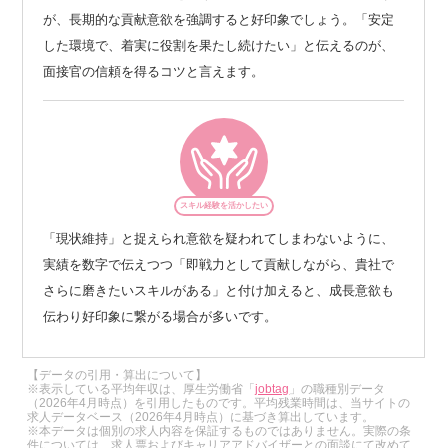
が、長期的な貢献意欲を強調すると好印象でしょう。「安定
した環境で、着実に役割を果たし続けたい」と伝えるのが、
面接官の信頼を得るコツと言えます。
スキル経験を活かしたい
「現状維持」と捉えられ意欲を疑われてしまわないように、
実績を数字で伝えつつ「即戦力として貢献しながら、貴社で
さらに磨きたいスキルがある」と付け加えると、成長意欲も
伝わり好印象に繋がる場合が多いです。
【データの引用・算出について】
※表示している平均年収は、厚生労働省「
jobtag
」の職種別データ
（2026年4月時点）を引用したものです。平均残業時間は、当サイトの
求人データベース（2026年4月時点）に基づき算出しています。
※本データは個別の求人内容を保証するものではありません。実際の条
件については、求人票およびキャリアアドバイザーとの面談にて改めて