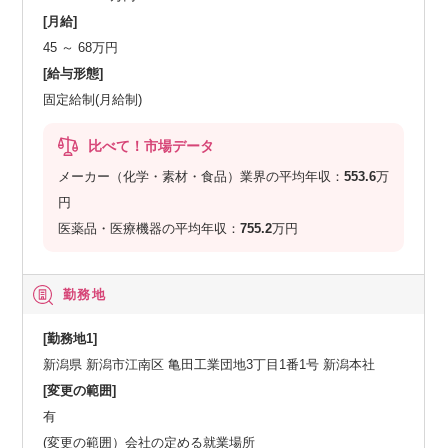
[月給]
45 ～ 68万円
[給与形態]
固定給制(月給制)
比べて！市場データ
メーカー（化学・素材・食品）業界の平均年収：
553.6
万
円
医薬品・医療機器の平均年収：
755.2
万円
勤務地
[勤務地1]
新潟県 新潟市江南区 亀田工業団地3丁目1番1号 新潟本社
[変更の範囲]
有
(変更の範囲）会社の定める就業場所