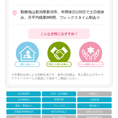
勤務地は新潟県新潟市。年間休日120日で土日祝休
み。月平均残業8時間、フレックスタイム制あり
こんな女性におすすめ！
柔軟に働きたい
安定した収入を得たい
スキル経験を活かしたい
※本要約はAIによる自動生成です。条件の詳細は、求人票およびキャリ
アアドバイザーとの面談にて改めてご確認ください。
正社員採用
社宅・住宅補助
転勤なし
土日祝休み
学歴不問
上場企業
産休・育休あり
フレックス
賞与あり
月残業20時間以内
休日120日以上
20代におすすめ
30代におすすめ
第二新卒OK
職種未経験OK