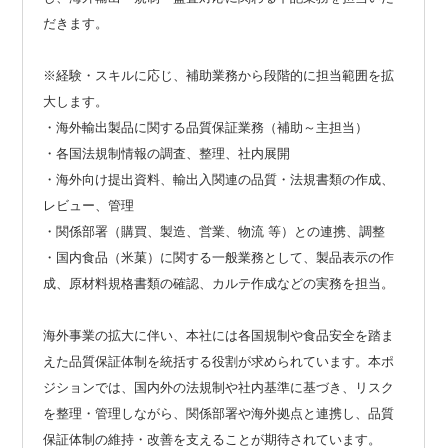
だきます。
※経験・スキルに応じ、補助業務から段階的に担当範囲を拡
大します。
・海外輸出製品に関する品質保証業務（補助～主担当）
・各国法規制情報の調査、整理、社内展開
・海外向け提出資料、輸出入関連の品質・法規書類の作成、
レビュー、管理
・関係部署（購買、製造、営業、物流 等）との連携、調整
・国内食品（米菓）に関する一般業務として、製品表示の作
成、原材料規格書類の確認、カルテ作成などの実務を担当。
海外事業の拡大に伴い、本社には各国規制や食品安全を踏ま
えた品質保証体制を統括する役割が求められています。本ポ
ジションでは、国内外の法規制や社内基準に基づき、リスク
を整理・管理しながら、関係部署や海外拠点と連携し、品質
保証体制の維持・改善を支えることが期待されています。