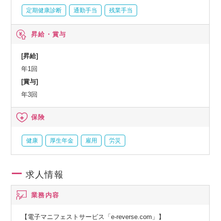
定期健康診断
通勤手当
残業手当
昇給・賞与
[昇給]
年1回
[賞与]
年3回
保険
健康
厚生年金
雇用
労災
求人情報
業務内容
【電子マニフェストサービス「e-reverse.com」】