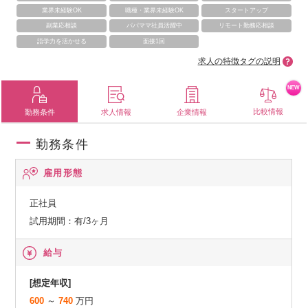
業界未経験OK
職種・業界未経験OK
スタートアップ
副業応相談
パパママ社員活躍中
リモート勤務応相談
語学力を活かせる
面接1回
求人の特徴タグの説明
NEW
比較情報
勤務条件
求人情報
企業情報
勤務条件
雇用形態
正社員
試用期間：有/3ヶ月
給与
[想定年収]
600
～
740
万円