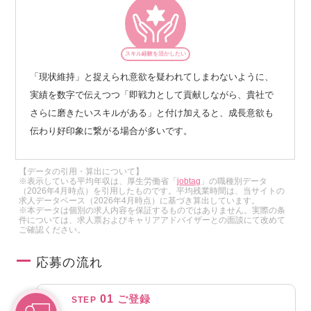
スキル経験を活かしたい
「現状維持」と捉えられ意欲を疑われてしまわないように、
実績を数字で伝えつつ「即戦力として貢献しながら、貴社で
さらに磨きたいスキルがある」と付け加えると、成長意欲も
伝わり好印象に繋がる場合が多いです。
【データの引用・算出について】
※表示している平均年収は、厚生労働省「
jobtag
」の職種別データ
（2026年4月時点）を引用したものです。平均残業時間は、当サイトの
求人データベース（2026年4月時点）に基づき算出しています。
※本データは個別の求人内容を保証するものではありません。実際の条
件については、求人票およびキャリアアドバイザーとの面談にて改めて
ご確認ください。
応募の流れ
01
ご登録
STEP