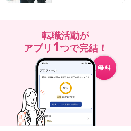
転職活動が
1
アプリ
つで完結！