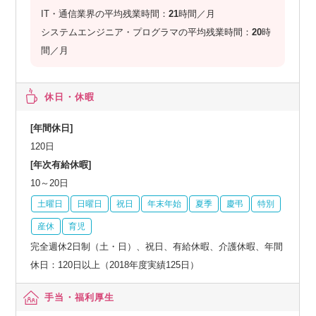
IT・通信業界の平均残業時間：
21
時間／月
システムエンジニア・プログラマの平均残業時間：
20
時
間／月
休日・休暇
[年間休日]
120日
[年次有給休暇]
10～20日
土曜日
日曜日
祝日
年末年始
夏季
慶弔
特別
産休
育児
完全週休2日制（土・日）、祝日、有給休暇、介護休暇、年間
休日：120日以上（2018年度実績125日）
手当・福利厚生