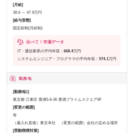
[月給]
38.6 ～ 47.9万円
[給与形態]
固定給制(月給制)
比べて！市場データ
IT・通信業界の平均年収：
668.4
万円
システムエンジニア・プログラマの平均年収：
574.1
万円
勤務地
[勤務地1]
東京都 江東区 豊洲5-6-36 豊洲プライムスクエア9F
[変更の範囲]
有
（雇入れ直後）東京本社 （変更の範囲）会社の定める場所
[受動喫煙対策]