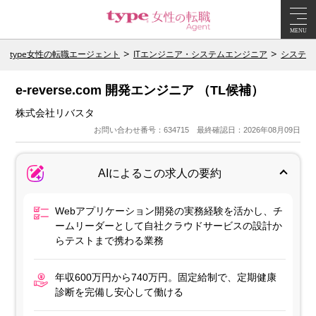
MENU
type女性の転職エージェント
ITエンジニア・システムエンジニア
システム
e-reverse.com 開発エンジニア （TL候補）
株式会社リバスタ
お問い合わせ番号：634715 最終確認日：2026年08月09日
AIによるこの求人の要約
Webアプリケーション開発の実務経験を活かし、チ
ームリーダーとして自社クラウドサービスの設計か
らテストまで携わる業務
年収600万円から740万円。固定給制で、定期健康
診断を完備し安心して働ける