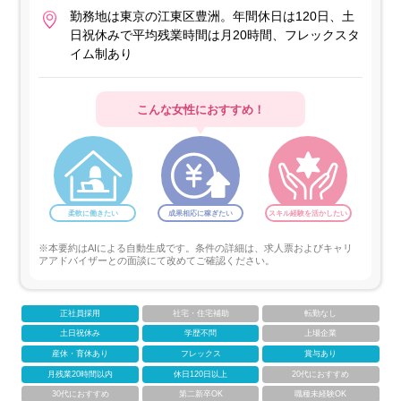
勤務地は東京の江東区豊洲。年間休日は120日、土
日祝休みで平均残業時間は月20時間、フレックスタ
イム制あり
こんな女性におすすめ！
柔軟に働きたい
成果相応に稼ぎたい
スキル経験を活かしたい
※本要約はAIによる自動生成です。条件の詳細は、求人票およびキャリ
アアドバイザーとの面談にて改めてご確認ください。
正社員採用
社宅・住宅補助
転勤なし
土日祝休み
学歴不問
上場企業
産休・育休あり
フレックス
賞与あり
月残業20時間以内
休日120日以上
20代におすすめ
30代におすすめ
第二新卒OK
職種未経験OK