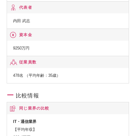
追加・調整・再構成等が出来る状態」にするための整備
【APCについて】
代表者
同社は、「エンジニアから時間を奪うものをなくす」ため、I
内田 武志
2か月～3か月目
Tインフラ自動化のプロフェッショナルとして、
・ダッシュボードの試作
クラウドも含めたインフラ自動化技術で顧客の課題を解決す
資本金
・納品、仕様の説明や利活用についてお客様への説明
ると同時に、SI業務の課題を解決するプロダクト・サービス
を提供する
9250万円
＜キャリアパス＞
NeoSIer（ネオエスアイヤー）です。
従業員数
エンジニアの学びたい技術や目指すキャリアに応じて業務を
お任せします。
478名 （平均年齢：35歳）
例：
データ収集やデータ統合、仮説検証、モデル構築、データの
比較情報
可視化等々
同じ業界の比較
役割や裁量についても柔軟にお任せしていきます。
IT・通信業界
【平均年収】
以下は現在活躍中メンバーの実例の一部となります。