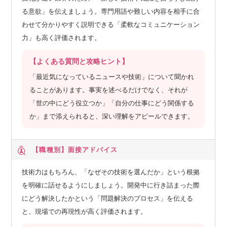
https://www.ap-com.co.jp/blog/archives/11701#article
る意欲」を伝えましょう。専門用語や難しい内容を相手に合
わせて分かりやすく説明できる「柔軟なコミュニケーション
・社内向け講座紹介 「AI・データ解析プラットフォーム Data
力」も高く評価されます。
bricks を体験しよう！」
https://www.ap-com.co.jp/blog/archives/11584#article
【よくある質問と攻略ヒント】
「最近気になっているニュースや技術」について聞かれ
・産学連携 岩手大学で生成AIセミナーを開催！
ることがあります。事実を述べるだけでなく、それが
https://www.ap-com.co.jp/blog/archives/11107#article
「世の中にどう役立つか」「自分の仕事にどう関係する
か」まで添えられると、深い理解をアピールできます。
【職種別】
面接アドバイス
技術力はもちろん、「なぜその技術を選んだか」という根拠
を明確に話せるようにしましょう。開発中に行き詰まった際
にどう解決したかという「問題解決のプロセス」を伝える
と、現場での再現性が高く評価されます。