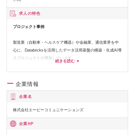
求人の特色
プロジェクト事例
製造業（自動車・ヘルスケア機器）や金融業、通信業界を中
心に、Databricksを活用したデータ活用基盤の構築・生成AI導
入プロジェクトが増加しています。
某製造系企業様：DatabricksとAWSを活用したストリーミン
グ分析基盤の構築とCI/CD整備
企業情報
某通信系企業様：社内技術文書の検索・要約AIアプリケーシ
企業名
ョンの構築（RAG・OpenAI活用）
某金融系企業様：既存Oracle基盤からLakehouse環境への移行
株式会社エーピーコミュニケーションズ
支援とデータパイプライン再構成
某化学メーカー様：AutoMLを用いた原材料価格の時系列予測
企業HP
モデルとダッシュボード実装