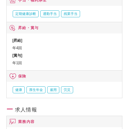
手当・福利厚生
定期健康診断
通勤手当
残業手当
昇給・賞与
[昇給]
年4回
[賞与]
年1回
保険
健康
厚生年金
雇用
労災
求人情報
業務内容