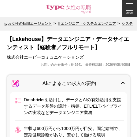
MENU
type女性の転職エージェント
ITエンジニア・システムエンジニア
システム
【Lakehouse】データエンジニア・データサイエ
ンティスト【経験者／フルリモート】
株式会社エーピーコミュニケーションズ
お問い合わせ番号：649241 最終確認日：2026年08月08日
AIによるこの求人の要約
Databricksを活用し、データとAIの有効活用を支援
するデータ基盤の設計・構築、ETL/ELTパイプライ
ンの実装などデータエンジニア業務
年収は600万円から1000万円が目安。固定給制で、
定期健康診断があり、安心して働ける環境