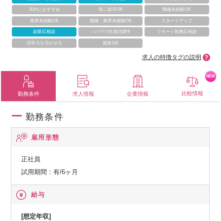
30代におすすめ
第二新卒OK
職種未経験OK
業界未経験OK
職種・業界未経験OK
スタートアップ
副業応相談
パパママ社員活躍中
リモート勤務応相談
語学力を活かせる
面接1回
求人の特徴タグの説明
NEW
比較情報
勤務条件
求人情報
企業情報
勤務条件
雇用形態
正社員
試用期間：有/6ヶ月
給与
[想定年収]