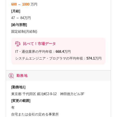
600
～
1000
万円
[月給]
47 ～ 84万円
[給与形態]
固定給制(月給制)
比べて！市場データ
IT・通信業界の平均年収：
668.4
万円
システムエンジニア・プログラマの平均年収：
574.1
万円
勤務地
[勤務地1]
東京都 千代田区 鍛冶町2-9-12 神田徳力ビル3F
[変更の範囲]
有
自宅または会社の定める事業所