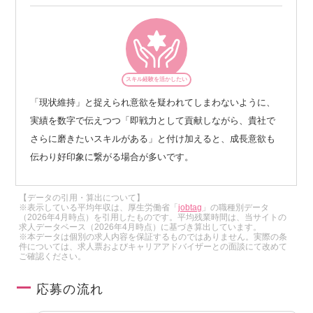
スキル経験を活かしたい
「現状維持」と捉えられ意欲を疑われてしまわないように、
実績を数字で伝えつつ「即戦力として貢献しながら、貴社で
さらに磨きたいスキルがある」と付け加えると、成長意欲も
伝わり好印象に繋がる場合が多いです。
【データの引用・算出について】
※表示している平均年収は、厚生労働省「
jobtag
」の職種別データ
（2026年4月時点）を引用したものです。平均残業時間は、当サイトの
求人データベース（2026年4月時点）に基づき算出しています。
※本データは個別の求人内容を保証するものではありません。実際の条
件については、求人票およびキャリアアドバイザーとの面談にて改めて
ご確認ください。
応募の流れ