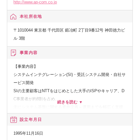
某家電メーカー様：TerraformによるDatabricks環境の再構築
http://www.ap-com.co.jp
とコスト最適化PoC
本社所在地
など
〒1010044 東京都 千代田区 鍛冶町 2丁目9番12号 神田徳力ビ
業務の進め方の例
ル 3階
案件開始～2週間
事業内容
・データプラットフォームやプロダクト周辺のクラウド設
計、構築（AzureやAWS）
【事業内容】
・現状のデータの中身やフォーマットについてヒアリング
システムインテグレーション(SI)・受託システム開発・自社サ
・Databricksを活用する計画について提案、データ内容や進め
ービス開発
方に関する意見交換
SIの主要顧客はNTTをはじめとした大手のISPやキャリア、D
C事業者が約8割を占め、
1か月～2か月目
主にシステム基盤に関する要件定義～運用までを幅広く支援
・データ利活用に向けた分析基盤のインフラ構築と整備（Dat
します。
設立年月日
abricks環境の構築等）
近年は次世代技術分野に関連する案件の引き合いが増えてい
・データ利活用に向けたデータ整形とプロセスの整備
ます。
1995年11月16日
※最終的に「新規のデータが発生した際にお客様側でデータ