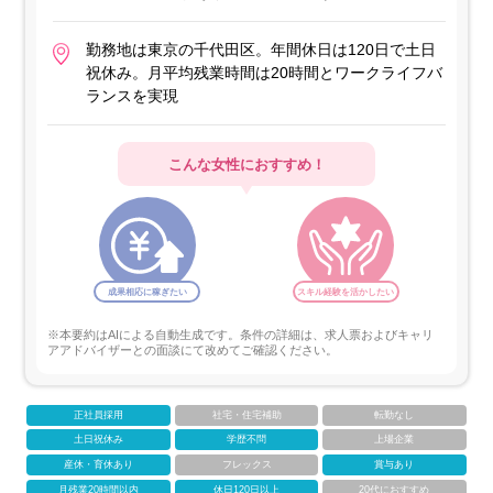
勤務地は東京の千代田区。年間休日は120日で土日
祝休み。月平均残業時間は20時間とワークライフバ
ランスを実現
こんな女性におすすめ！
成果相応に稼ぎたい
スキル経験を活かしたい
※本要約はAIによる自動生成です。条件の詳細は、求人票およびキャリ
アアドバイザーとの面談にて改めてご確認ください。
正社員採用
社宅・住宅補助
転勤なし
土日祝休み
学歴不問
上場企業
産休・育休あり
フレックス
賞与あり
月残業20時間以内
休日120日以上
20代におすすめ