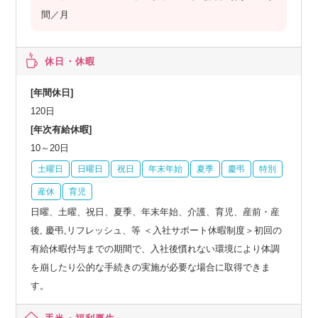
間／月
休日・休暇
[年間休日]
120日
[年次有給休暇]
10～20日
土曜日
日曜日
祝日
年末年始
夏季
慶弔
特別
産休
育児
日曜、土曜、祝日、夏季、年末年始、介護、育児、産前・産
後, 慶弔,リフレッシュ、等 ＜入社サポート休暇制度＞初回の
有給休暇付与までの期間で、入社後慣れない環境により体調
を崩したり公的な手続きの実施が必要な場合に取得できま
す。