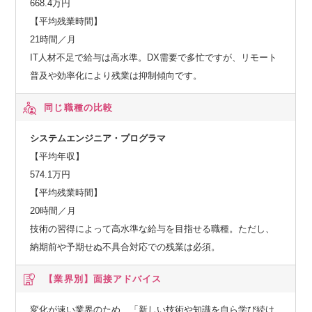
668.4万円
【平均残業時間】
Aさん メンバー(1年)→PM(1年)→EM（現在）
21時間／月
Yさん メンバー(半年)→PL(現在)
IT人材不足で給与は高水準。DX需要で多忙ですが、リモート
Jさん メンバー(2年)→PM ※データ領域未経験スタート
普及や効率化により残業は抑制傾向です。
参考情報
同じ職種の比較
システムエンジニア・プログラマ
Lakehouse部の取り組みが分かる参考情報
【平均年収】
574.1万円
・Databricks関連 技術ブログ記事一覧
【平均残業時間】
https://techblog.ap-com.co.jp/search?q=Databricks
20時間／月
技術の習得によって高水準な給与を目指せる職種。ただし、
・Databricks「Data + AI Summit 2025」 現地レポート
納期前や予期せぬ不具合対応での残業は必須。
https://www.ap-com.co.jp/blog/archives/11852#article
【業界別】
面接アドバイス
・Databricks活用の無料トレーニングイベント「Data & AI Bo
otCamp」レポート
変化が速い業界のため、「新しい技術や知識を自ら学び続け