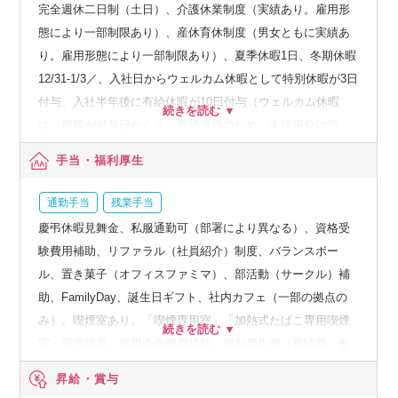
完全週休二日制（土日）、介護休業制度（実績あり。雇用形
態により一部制限あり）、産休育休制度（男女ともに実績あ
り。雇用形態により一部制限あり）、夏季休暇1日、冬期休暇
12/31-1/3／、入社日からウェルカム休暇として特別休暇が3日
付与、入社半年後に有給休暇が10日付与（ウェルカム休暇
は、期限が付与日から６ヶ月経過後のため、未使用分は消
滅）
手当・福利厚生
通勤手当
残業手当
慶弔休暇見舞金、私服通勤可（部署により異なる）、資格受
験費用補助、リファラル（社員紹介）制度、バランスボー
ル、置き菓子（オフィスファミマ）、部活動（サークル）補
助、FamilyDay、誕生日ギフト、社内カフェ（一部の拠点の
み）、喫煙室あり、「喫煙専用室」「加熱式たばこ専用喫煙
室」双方設置、採用会食費用補助、福利厚生費（親睦費、食
事費）、ウェルカムランチ制度、DMMサービスの社内割引、
昇給・賞与
在宅系サービス法人割引、飲食系サービス法人割引、旅行代