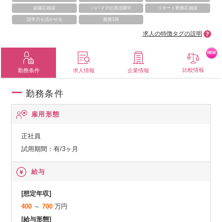
副業応相談
パパママ社員活躍中
リモート勤務応相談
語学力を活かせる
面接1回
求人の特徴タグの説明
NEW
比較情報
勤務条件
求人情報
企業情報
勤務条件
雇用形態
正社員
試用期間：有/3ヶ月
給与
[想定年収]
400
～
700
万円
[給与形態]