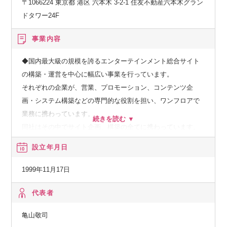
〒1066224 東京都 港区 六本木 3-2-1 住友不動産六本木グラン
ドタワー24F
事業内容
◆国内最大級の規模を誇るエンターテインメント総合サイト
の構築・運営を中心に幅広い事業を行っています。
それぞれの企業が、営業、プロモーション、コンテンツ企
画・システム構築などの専門的な役割を担い、ワンフロアで
業務に携わっています。
同社はその中でサイト企画、構築の全てに携わっています。
新コンテンツの企画部隊、構築、運営部隊全てが整っていま
設立年月日
す。
1999年11月17日
代表者
亀山敬司