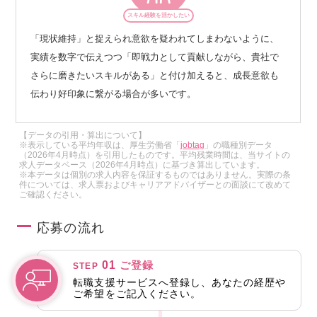
スキル経験を活かしたい
「現状維持」と捉えられ意欲を疑われてしまわないように、
実績を数字で伝えつつ「即戦力として貢献しながら、貴社で
さらに磨きたいスキルがある」と付け加えると、成長意欲も
伝わり好印象に繋がる場合が多いです。
【データの引用・算出について】
※表示している平均年収は、厚生労働省「
jobtag
」の職種別データ
（2026年4月時点）を引用したものです。平均残業時間は、当サイトの
求人データベース（2026年4月時点）に基づき算出しています。
※本データは個別の求人内容を保証するものではありません。実際の条
件については、求人票およびキャリアアドバイザーとの面談にて改めて
ご確認ください。
応募の流れ
01
ご登録
STEP
転職支援サービスへ登録し、あなたの経歴や
ご希望をご記入ください。