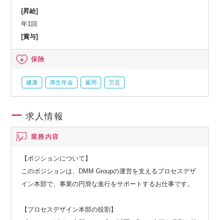
理店割引ほか
[昇給]
年1回
[賞与]
保険
健康
厚生年金
雇用
労災
求人情報
業務内容
【ポジションについて】
このポジションは、DMM Groupの運営を支えるプロセスデザ
イン本部で、事業の円滑な進行をサポートするお仕事です。
【プロセスデザイン本部の役割】