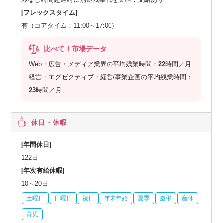
[フレックスタイム]
有（コアタイム：11:00～17:00）
比べて！市場データ
Web・広告・メディア業界の平均残業時間：
22
時間／月
経営・エグゼクティブ・経営/事業企画の平均残業時間：
23
時間／月
休日・休暇
[年間休日]
122日
[年次有給休暇]
10～20日
土曜日
日曜日
祝日
年末年始
夏季
慶弔
産休
育児