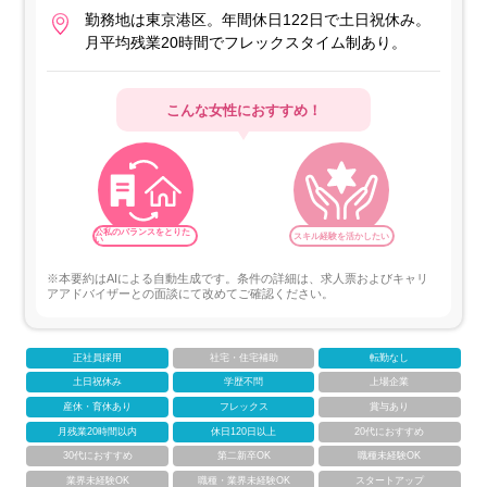
勤務地は東京港区。年間休日122日で土日祝休み。
月平均残業20時間でフレックスタイム制あり。
こんな女性におすすめ！
公私のバランスをとりた
スキル経験を活かしたい
い
※本要約はAIによる自動生成です。条件の詳細は、求人票およびキャリ
アアドバイザーとの面談にて改めてご確認ください。
正社員採用
社宅・住宅補助
転勤なし
土日祝休み
学歴不問
上場企業
産休・育休あり
フレックス
賞与あり
月残業20時間以内
休日120日以上
20代におすすめ
30代におすすめ
第二新卒OK
職種未経験OK
業界未経験OK
職種・業界未経験OK
スタートアップ