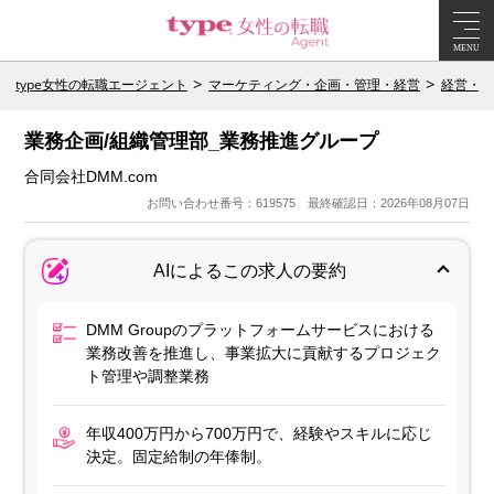
MENU
type女性の転職エージェント
マーケティング・企画・管理・経営
経営・エ
業務企画/組織管理部_業務推進グループ
合同会社DMM.com
お問い合わせ番号：619575 最終確認日：2026年08月07日
AIによるこの求人の要約
DMM Groupのプラットフォームサービスにおける
業務改善を推進し、事業拡大に貢献するプロジェク
ト管理や調整業務
年収400万円から700万円で、経験やスキルに応じ
決定。固定給制の年俸制。