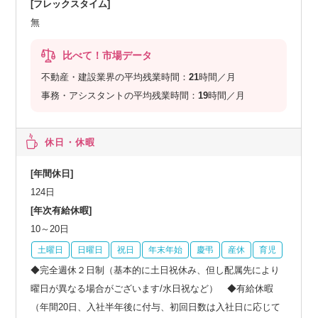
[フレックスタイム]
無
比べて！市場データ
不動産・建設業界の平均残業時間：
21
時間／月
事務・アシスタントの平均残業時間：
19
時間／月
休日・休暇
[年間休日]
124日
[年次有給休暇]
10～20日
土曜日
日曜日
祝日
年末年始
慶弔
産休
育児
◆完全週休２日制（基本的に土日祝休み、但し配属先により
曜日が異なる場合がございます/水日祝など） ◆有給休暇
（年間20日、入社半年後に付与、初回日数は入社日に応じて