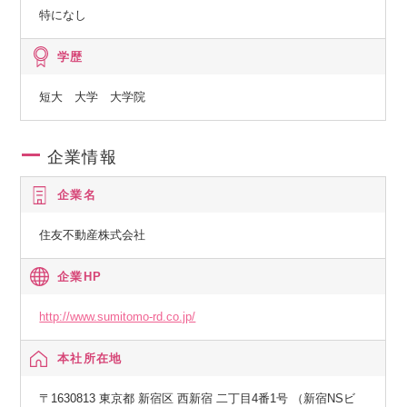
特になし
学歴
短大 大学 大学院
企業情報
企業名
住友不動産株式会社
企業HP
http://www.sumitomo-rd.co.jp/
本社所在地
〒1630813 東京都 新宿区 西新宿 二丁目4番1号 （新宿NSビ