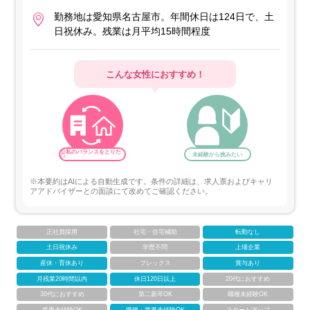
勤務地は愛知県名古屋市。年間休日は124日で、土
日祝休み。残業は月平均15時間程度
こんな女性におすすめ！
公私のバランスをとりた
未経験から挑みたい
い
※本要約はAIによる自動生成です。条件の詳細は、求人票およびキャリ
アアドバイザーとの面談にて改めてご確認ください。
正社員採用
社宅・住宅補助
転勤なし
土日祝休み
学歴不問
上場企業
産休・育休あり
フレックス
賞与あり
月残業20時間以内
休日120日以上
20代におすすめ
30代におすすめ
第二新卒OK
職種未経験OK
業界未経験OK
職種・業界未経験OK
スタートアップ