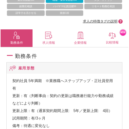
副業応相談
パパママ社員活躍中
リモート勤務応相談
語学力を活かせる
面接1回
求人の特徴タグの説明
NEW
比較情報
勤務条件
求人情報
企業情報
勤務条件
雇用形態
契約社員
5年満期 ※業務職へステップアップ・正社員登用
有
更新：有（判断事由：契約の更新は職務遂行能力や勤務成績
などにより判断）
更新上限：有（通算契約期間上限: 5年／更新上限: 4回）
試用期間：有/3ヶ月
備考：待遇に変化なし