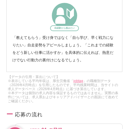
未経験から挑みたい
「教えてもらう」受け身ではなく「自ら学び、早く戦力にな
りたい」自走姿勢をアピールしましょう。「これまでの経験
をどう新しい仕事に活かすか」を具体的に伝えれば、熱意だ
けでない行動力の裏付けになるでしょう。
【データの引用・算出について】
※表示している平均年収は、厚生労働省「
jobtag
」の職種別データ
（2026年4月時点）を引用したものです。平均残業時間は、当サイトの
求人データベース（2026年4月時点）に基づき算出しています。
※本データは個別の求人内容を保証するものではありません。実際の条
件については、求人票およびキャリアアドバイザーとの面談にて改めて
ご確認ください。
応募の流れ