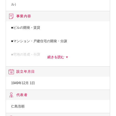
ル）
事業内容
■ビルの開発・賃貸
■マンション・戸建住宅の開発・分譲
■宅地の造成・分譲
■海外不動産の開発・分譲・賃貸
設立年月日
■建築土木工事の請負・設計・監理
1949年12月 1日
■不動産の売買・仲介・鑑定 他
代表者
仁島浩順