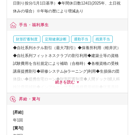
日割り按分/1月1日基準）◆年間休日数124日(2025年、土日祝
休みの場合）※年毎の暦により増減あり
手当・福利厚生
財形貯蓄制度
定期健康診断
通勤手当
残業手当
◆自社系列ホテル割引（最大7割引）◆保養所利用（軽井沢）
◆自社系列フィットネスクラブの割引利用◆建築士等の資格
試験費用を当社規定により補助（合格時）◆各種資格の受検
講座提携割引◆研修システム(eラーニング)利用◆生損保の団
体扱い◆提携住宅ローン◆財形貯蓄制度◆人間ドック/婦人科
検診費用補助◆インフルエンザ予防接種費用補助◆従業員持
株会（10%奨励金あり）
昇給・賞与
[昇給]
年1回
[賞与]