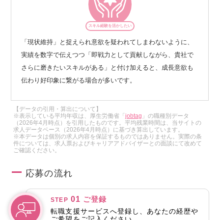
スキル経験を活かしたい
「現状維持」と捉えられ意欲を疑われてしまわないように、
実績を数字で伝えつつ「即戦力として貢献しながら、貴社で
さらに磨きたいスキルがある」と付け加えると、成長意欲も
伝わり好印象に繋がる場合が多いです。
【データの引用・算出について】
※表示している平均年収は、厚生労働省「
jobtag
」の職種別データ
（2026年4月時点）を引用したものです。平均残業時間は、当サイトの
求人データベース（2026年4月時点）に基づき算出しています。
※本データは個別の求人内容を保証するものではありません。実際の条
件については、求人票およびキャリアアドバイザーとの面談にて改めて
ご確認ください。
応募の流れ
01
ご登録
STEP
転職支援サービスへ登録し、あなたの経歴や
ご希望をご記入ください。