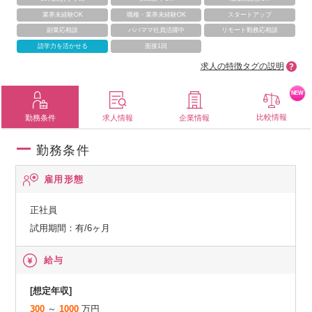
業界未経験OK
職種・業界未経験OK
スタートアップ
副業応相談
パパママ社員活躍中
リモート勤務応相談
語学力を活かせる
面接1回
求人の特徴タグの説明
NEW
比較情報
勤務条件
求人情報
企業情報
勤務条件
雇用形態
正社員
試用期間：有/6ヶ月
給与
[想定年収]
300
～
1000
万円