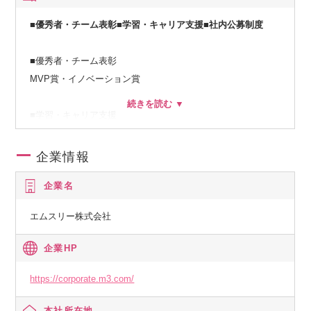
■優秀者・チーム表彰■学習・キャリア支援■社内公募制度
■優秀者・チーム表彰
MVP賞・イノベーション賞
■学習・キャリア支援
目標面談制度（年2回の目標・評価サイクル）
キャリアカウンセリング・メンタリングサポート
企業情報
1on1サポート・教育サポート
企業名
各種勉強会開催、学会参加支援（該当部署別）
業務資格取得支援・公的資格関連費用支援
エムスリー株式会社
■社内公募制度
企業HP
貸与品
PC、デュアルディスプレイ、業務によりスマートフォン
https://corporate.m3.com/
本社所在地