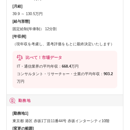
[月給]
39.9 ～ 130.5万円
[給与形態]
固定給制(年俸制） 12分割
[年収例]
（現年収を考慮し、選考評価をもとに最終決定いたします）
比べて！市場データ
IT・通信業界の平均年収：
668.4
万円
コンサルタント・リサーチャー・士業の平均年収：
903.2
万円
勤務地
[勤務地1]
東京都 港区 赤坂1丁目11番44号 赤坂インターシティ10階
[変更の範囲]