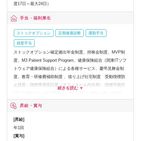
度17日～最大24日）
手当・福利厚生
ストックオプション
定期健康診断
通勤手当
残業手当
ストックオプション確定拠出年金制度、持株会制度、MVP制
度、M3 Patient Support Program、健康保険組合（関東ITソフ
トウェア健康保険組合）による各種サービス、慶弔見舞金制
度、教育・研修費補助制度 、借り上げ社宅制度 受動喫煙防
止措置：喫煙専用室設置（オフィスビル内共用） 喫煙可能区
域での業務なし●在宅勤務会 社が定める条件を満たす場合
に、在宅勤務を認める（必須出社日数あり）
昇給・賞与
[昇給]
年1回
[賞与]