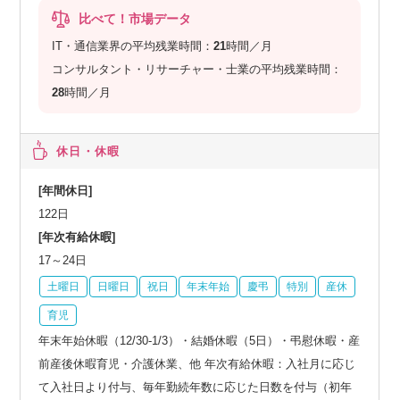
比べて！市場データ
IT・通信業界の平均残業時間：
21
時間／月
コンサルタント・リサーチャー・士業の平均残業時間：
28
時間／月
休日・休暇
[年間休日]
122日
[年次有給休暇]
17～24日
土曜日
日曜日
祝日
年末年始
慶弔
特別
産休
育児
年末年始休暇（12/30-1/3）・結婚休暇（5日）・弔慰休暇・産
前産後休暇育児・介護休業、他 年次有給休暇：入社月に応じ
て入社日より付与、毎年勤続年数に応じた日数を付与（初年