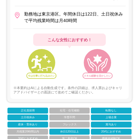
勤務地は東京港区。年間休日は122日、土日祝休み
で平均残業時間は月40時間
こんな女性におすすめ！
今は仕事に打ち込みたい
スキル経験を活かしたい
※本要約はAIによる自動生成です。条件の詳細は、求人票およびキャリ
アアドバイザーとの面談にて改めてご確認ください。
正社員採用
社宅・住宅補助
転勤なし
土日祝休み
学歴不問
上場企業
産休・育休あり
フレックス
賞与あり
月残業20時間以内
休日120日以上
20代におすすめ
30代におすすめ
第二新卒OK
職種未経験OK