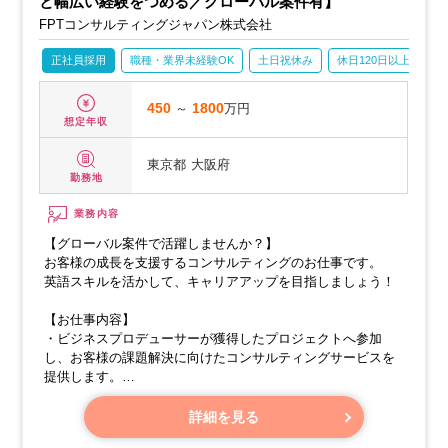
と幅広い経験をつめる／グローバル案件有】
FPTコンサルティングジャパン株式会社
正社員採用
職種・業界未経験OK
土日祝休み
休日120日以上
転
450
～
1800
万円
想定年収
東京都
大阪府
勤務地
業務内容
【グローバル案件で活躍しませんか？】
お客様の成長を支援するコンサルティングのお仕事です。
英語スキルを活かして、キャリアアップを目指しましょう！
【お仕事内容】
・ビジネスプロデューサーが獲得したプロジェクトへ参加
し、お客様の課題解決に向けたコンサルティングサービスを
提供します。
・業界やソリューションの垣根を越え、戦略、業務、ITに関
する幅広いサポートを行います。
詳細を見る