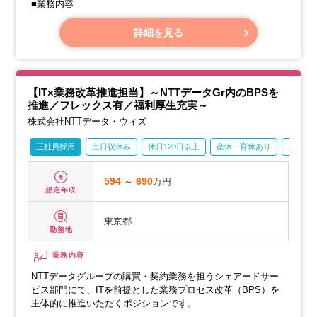
■業務内容
詳細を見る
【IT×業務改革推進担当】～NTTデータGr内のBPSを
推進／フレックス有／福利厚生充実～
株式会社NTTデータ・ウィズ
正社員採用
土日祝休み
休日120日以上
産休・育休あり
月残業2
594
～
690
万円
想定年収
東京都
勤務地
業務内容
NTTデータグループの購買・契約業務を担うシェアードサー
ビス部門にて、ITを前提とした業務プロセス改革（BPS）を
主体的に推進いただくポジションです。