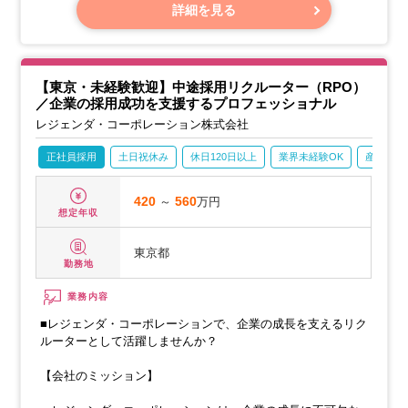
詳細を見る
【具体的には】
エネルギーに関連する民間企業にて、事業推進を行うビジネ
ス支援として事業企画、運用設計、業務構築・改善等に携わ
り、BPOの強みをフルに活かし顧客先で必要な業務（プロジ
【東京・未経験歓迎】中途採用リクルーター（RPO）
ェクト）の推進支援（PM/PMO）の役割を担っていただきま
／企業の採用成功を支援するプロフェッショナル
す。
レジェンダ・コーポレーション株式会社
＜各チームの役割＞
正社員採用
土日祝休み
休日120日以上
業界未経験OK
産休・育
420
～
560
万円
想定年収
東京都
勤務地
業務内容
■レジェンダ・コーポレーションで、企業の成長を支えるリク
ルーターとして活躍しませんか？
【会社のミッション】