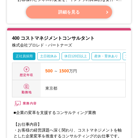
丁寧に変換し、実現可能なシステムの構成や方法をご提案し
ます。
詳細を見る
・大規模なシステム移行や、複数の基盤を同時に新しくする
プロジェクトでは、全体のスケジュールや起こりうるリス
ク、関連性をしっかりと整理し、安全に移行を進めるための
計画を立てます。
400 コストマネジメントコンサルタント
株式会社プロレド・パートナーズ
正社員採用
土日祝休み
休日120日以上
産休・育休あり
賞与あ
500
～
1500
万円
想定年収
東京都
勤務地
業務内容
■企業の変革を支援するコンサルティング業務
【お仕事内容】
・お客様の経営課題へ深く関わり、コストマネジメントを軸
とした企業変革を推進するコンサルティングのお仕事です。