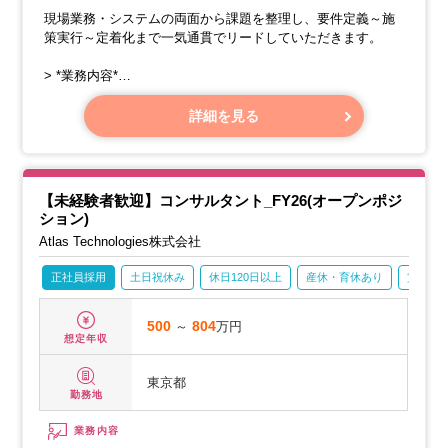
現場業務・システムの両面から課題を整理し、要件定義～施
策実行～定着化まで一気通貫でリードしていただきます。
> *業務内容*
以下のような業務改善プロジェクトをお任せします。
詳細を見る
【未経験者歓迎】コンサルタント_FY26(オープンポジ
ション)
Atlas Technologies株式会社
正社員採用
土日祝休み
休日120日以上
産休・育休あり
賞与あ
500
～
804
万円
想定年収
東京都
勤務地
業務内容