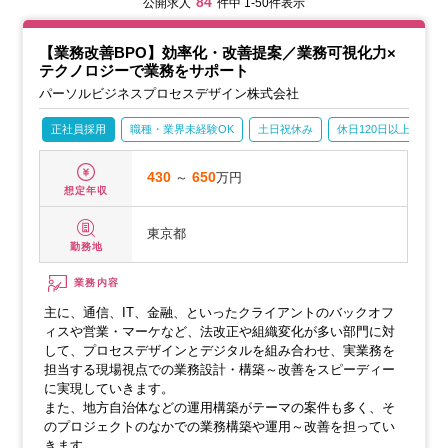
84
公開求人
件中 1-50件表示
【業務改善BPO】効率化・改善提案／業務可視化力×
テクノロジーで業務をサポート
パーソルビジネスプロセスデザイン株式会社
正社員採用
職種・業界未経験OK
土日祝休み
休日120日以上
産
430
～
650
万円
想定年収
東京都
勤務地
業務内容
主に、通信、IT、金融、といったクライアントのバックオフ
ィスや営業・マーケなど、法改正や組織変化が多い部門に対
して、プロセスデザインとデジタルを組み合わせ、実業務を
担当する現場視点での業務設計・構築～改善をスピーディー
に実現していきます。
また、地方自治体などの運用構築がテーマの案件も多く、そ
のプロジェクトのなかでの業務構築や運用～改善を担ってい
きます。