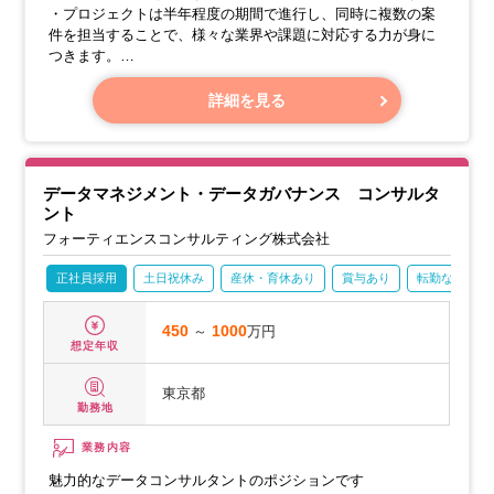
・プロジェクトは半年程度の期間で進行し、同時に複数の案
件を担当することで、様々な業界や課題に対応する力が身に
つきます。
・マネージャーのサポートを受けながら、適切な裁量と責任
を持って業務に取り組めます。
詳細を見る
【具体的な業務】
データマネジメント・データガバナンス コンサルタ
ント
フォーティエンスコンサルティング株式会社
正社員採用
土日祝休み
産休・育休あり
賞与あり
転勤なし
450
～
1000
万円
想定年収
東京都
勤務地
業務内容
魅力的なデータコンサルタントのポジションです