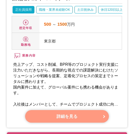
正社員採用
職種・業界未経験OK
土日祝休み
休日120日以上
産
500
～
1500
万円
想定年収
東京都
勤務地
業務内容
売上アップ、コスト削減、BPR等のプロジェクト実行支援に
注力いただきながら、長期的な視点での課題解決にむけたソ
リューションや戦略を提案、定着化プロセスの策定までトー
タルに携わります。
国内案件に加えて、グローバル案件にも携わる機会がありま
す。
入社後はメンバーとして、チームでプロジェクト成功に向け
たデリバリー業務を行っていただきます。
国内外のプロジェクトに携わる機会があり、グローバルな視
詳細を見る
点での問題解決能力を養うことができます。
経験・適性によっては、プロジェクトリーダーとしてチーム
のマネジメントをお任せしたいと考えています。