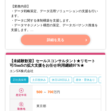
【業務内容】
・データ戦略策定、データ活用ソリューションの支援を行い
ます。
・データに関する体制構築を支援します。
・データマネジメント構想の策定、データガバナンス推進を
支援します。
・データアーキテクチャー策定、データレイク、DWH、ビジ
ネスインテリジェンスなどの基盤構築ソリューションを支援
詳細を見る
します。
・MDM／ETL／データHUBなどのデータ連携基盤整備を支援
します。
【未経験歓迎】セールスコンサルタント★リモート
可/SaaSの拡大支援をお任せ/利用継続97％★
エンSX株式会社
正社員採用
土日祝休み
休日120日以上
産休・育休あり
月残業2
500
～
700
万円
想定年収
東京都
勤務地