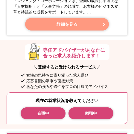
・レジェンダ・コーポレーションは、企業の成長に不可欠な
「人材採用」と「人事労務」の領域で、お客様のビジネス変
革と持続的な成長をサポートしています。
・今回募集するポジションは、お客様企業のリクルーターと
して、日々の候補者対応から採用戦略の立案・実行までを一
詳細を見る
貫して担当する重要な役割です。
【期待する役割とミッション】
専任アドバイザーがあなたに
合った求人を紹介します！
＼登録すると受けられるサービス／
女性の気持ちに寄り添った求人選び
応募書類の添削や面接対策
あなたの強みや適性をプロの目線でアドバイス
現在の就業状況を教えてください
在職中
離職中