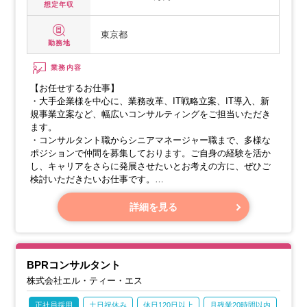
想定年収
東京都
勤務地
業務内容
【お任せするお仕事】
・大手企業様を中心に、業務改革、IT戦略立案、IT導入、新
規事業立案など、幅広いコンサルティングをご担当いただき
ます。
・コンサルタント職からシニアマネージャー職まで、多様な
ポジションで仲間を募集しております。ご自身の経験を活か
し、キャリアをさらに発展させたいとお考えの方に、ぜひご
検討いただきたいお仕事です。
【具体的な業務内容】
詳細を見る
・戦略策定支援、ITコスト最適化、ITシステム調達、PMO等
のプロジェクトマネジメント
・業務改革、業務分析、業務設計に関するプロセス/ITコンサ
ルティング
BPRコンサルタント
・大規模基幹システム刷新を含む、各種プロジェクトマネジ
株式会社エル・ティー・エス
メント
正社員採用
土日祝休み
休日120日以上
月残業20時間以内
賞与