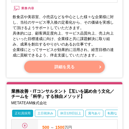
業務内容
飲食店や美容室、小売店などを中心とした様々な企業様に対
し、当社のサービス導入後の定着化から、その価値を実感し
て頂けるようサポートしていただきます。
具体的には、顧客満足度向上、サービス品質向上、売上向上
といった目標達成に向け、企業様と共に課題解決に取り組
み、成果を創出するやりがいのあるお仕事です。
企業様にとってサービスが効果的に活用され、経営目標の達
成に貢献できるよう、伴走支援していただきます。
【主な業務内容】
詳細を見る
・サービス導入企業様へのオンボーディング支援
導入企業様へのサービス導入支援、使用方法の説明、初期設
定サポートなどを行います。
・顧客体験データ分析
業務改善・ITコンサルタント【互いを認め合う文化／
チームを「科学」する独自メソッド】
METATEAM株式会社
正社員採用
土日祝休み
休日120日以上
賞与あり
転勤なし
500
～
1500
万円