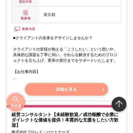
想定年収
東京都
勤務地
業務内容
■クライアントの未来をデザインしませんか？
クライアントの皆様が抱える「こうしたい」という想いや、
具体的な課題を丁寧に伺い、それらを解決するためのプロジ
ェクトを立ち上げ、変革の実行までをサポートいたします。
【お仕事内容】
・企画、構想、戦略立案といった初期段階から深く関わりま
す。
詳細を見る
・担当するテーマは、製品の企画からお客様へ届くまでの幅
広いプロセスに及ぶことが多いです。
再検索
経営コンサルタント【未経験歓迎／成功報酬で企業に
ダイレクトな価値を提供！本質的な支援をしたい方歓
迎】
株式会社プロレド・パートナーズ