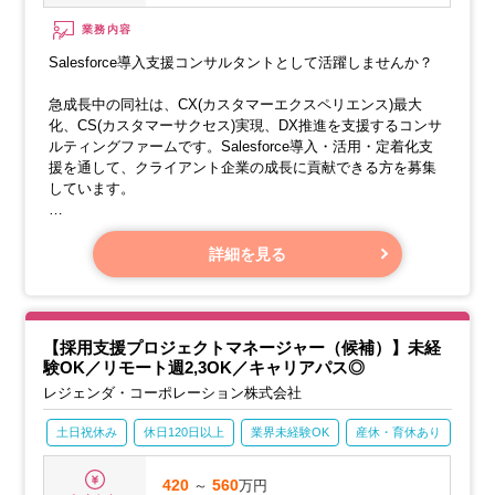
業務内容
Salesforce導入支援コンサルタントとして活躍しませんか？
急成長中の同社は、CX(カスタマーエクスペリエンス)最大
化、CS(カスタマーサクセス)実現、DX推進を支援するコンサ
ルティングファームです。Salesforce導入・活用・定着化支
援を通して、クライアント企業の成長に貢献できる方を募集
しています。
【業務内容】
・クライアントのビジネス課題をヒアリングし、最適な
詳細を見る
Salesforce導入戦略を立案します。
・要件定義、設計、ツール設定、導入後のフォロー、保守運
用まで、導入支援全般を担当します。
・導入後の活用支援として、成果創出に向けた施策を提案
【採用支援プロジェクトマネージャー（候補）】未経
し、実践支援を行います。
験OK／リモート週2,3OK／キャリアパス◎
レジェンダ・コーポレーション株式会社
土日祝休み
休日120日以上
業界未経験OK
産休・育休あり
賞与
420
～
560
万円