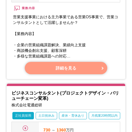
業務内容
営業支援事業における主力事業である営業OS事業で、営業コ
ンサルタントとして活躍しませんか？
【業務内容】
・企業の営業組織課題解決、業績向上支援
・商談機会創出支援、顧客深耕
・多様な営業組織課題への対応
・戦略策定から実行管理まで一貫した営業コンサルティング
詳細を見る
ビジネスコンサルタント(プロジェクトデザイン・バリ
ューチェーン変革)
株式会社電通総研
正社員採用
土日祝休み
産休・育休あり
月残業20時間以内
賞与
730
～
1360
万円