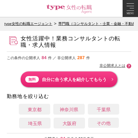
MENU
type女性の転職エージェント
専門職（コンサルタント・士業・金融・不動産
女性活躍中！業務コンサルタントの転
職・求人情報
84
287
この条件の公開求人
件 ／ 非公開求人
件
非公開求人とは
自分に合う求人を紹介してもらう
無料
勤務地を絞り込む
東京都
神奈川県
千葉県
その他
埼玉県
大阪府