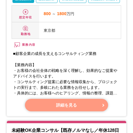
800
～
1800
万円
想定年収
東京都
勤務地
業務内容
■顧客企業の成長を支えるコンサルティング業務
【業務内容】
・お客様の会社全体の戦略を深く理解し、効果的なご提案や
アドバイスを行います。
・コンサルティング提案に必要な情報収集から、プロジェク
トの実行まで、多岐にわたる業務をお任せします。
・具体的には、お客様へのヒアリング、情報の整理、課題の
特定、そしてその課題を解決するための有効な施策のご提
案、実行計画の策定などです。
詳細を見る
・これらのコンサルティングサービスを通じて、お客様の経
営課題の解決や生産性向上に貢献いたします。
・特に、このお仕事では、BPR（ビジネスプロセス・リエン
ジニアリング）プロジェクトの推進と管理をリードしていた
未経験OK企業コンサル【既存ノルマなし／年休128日
だきます。