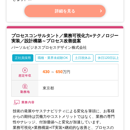
◆設計構築：
詳細を見る
業務フローをBPMNを用いて可視化し、業務フロー図、業務
手順書、業務マニュアルといったアウトプット作成から、実
運用のなかでの品質管理のためのKPI策定、業務フロー作業
工程を自動化する手段の選定や実装などを行います。
プロセスコンサルタント／業務可視化力×テクノロジー
実装／設計構築～プロセス改善提案
◆業務改善：
パーソルビジネスプロセスデザイン株式会社
順番や担当者を変更することでより効率化できないか、簡素
化できないか、ECRSのフレームワークに沿って継続的に課
正社員採用
職種・業界未経験OK
土日祝休み
休日120日以上
産
題設定と改善を行います。
430
～
650
万円
想定年収
東京都
勤務地
業務内容
技術の発展やサステナビリティによる変化を筆頭に、お客様
からの期待は労働力やコストメリットではなく、業務の専門
性やナレッジ、付加価値へと変化が加速しています。
業務可視化×業務構築×IT実装×継続的な改善と、プロセスの