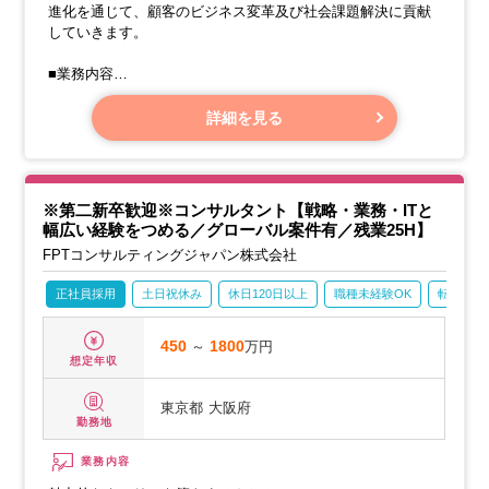
進化を通じて、顧客のビジネス変革及び社会課題解決に貢献
していきます。
■業務内容
＜業務設計・構築＞
詳細を見る
業務フローをBPMNを用いて可視化し、業務フロー図、業務
手順書、業務マニュアルといったアウトプット作成から、実
運用のなかでの品質管理のためのKPI策定、業務フロー作業
工程を自動化する手段の選定や実装などを行います。
※第二新卒歓迎※コンサルタント【戦略・業務・ITと
幅広い経験をつめる／グローバル案件有／残業25H】
FPTコンサルティングジャパン株式会社
正社員採用
土日祝休み
休日120日以上
職種未経験OK
転勤なし
450
～
1800
万円
想定年収
東京都
大阪府
勤務地
業務内容