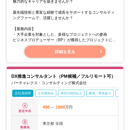
魅力的なキャリアを築きませんか？
最先端技術と豊富な経験で成長をサポートするコンサルティ
ングファームで、活躍しませんか？
【業務内容】
・大手企業を対象とした、多様なプロジェクトへの参画
ビジネスプロデューサー（BP）が獲得したプロジェクトに参
画し、成功に向けたコンサルティングサービスを提供しま
す。
詳細を見る
・幅広いプロジェクトへの挑戦
DX推進コンサルタント（PM候補／フルリモート可）
バーチャレクス・コンサルティング株式会社
正社員採用
土日祝休み
休日120日以上
産休・育休あり
月残業2
450
～
1500
万円
想定年収
東京都
全国
勤務地