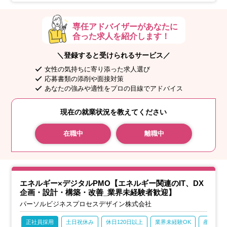
発揮し、チームをマネジメントする役割も担います。
専任アドバイザーがあなたに
合った求人を紹介します！
＼登録すると受けられるサービス／
女性の気持ちに寄り添った求人選び
応募書類の添削や面接対策
あなたの強みや適性をプロの目線でアドバイス
現在の就業状況を教えてください
在職中
離職中
エネルギー×デジタルPMO【エネルギー関連のIT、DX
企画・設計・構築・改善_業界未経験者歓迎】
パーソルビジネスプロセスデザイン株式会社
正社員採用
土日祝休み
休日120日以上
業界未経験OK
産休・育