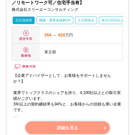
／リモートワーク可／住宅手当有】
株式会社スリーエーコンサルティング
正社員採用
職種・業界未経験OK
土日祝休み
休日120日以上
産
354
～
420
万円
想定年収
東京都
勤務地
業務内容
【企業アドバイザーとして、お客様をサポートしません
か？】
業界でトップクラスのシェアを誇り、4,100社以上との取引実
績がございます。
3年以上の契約継続率も94%と、お客様からの信頼も厚い企業
です。
【お仕事内容】
詳細を見る
企業アドバイザーとして、ISOやPマークの取得・運用をサポ