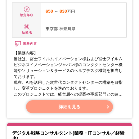
650
～
830
万円
想定年収
東京都
神奈川県
勤務地
業務内容
【業務内容】
当社は、富士フイルムイノベーション様および富士フイルム
ビジネスイノベーションジャパン様のコンタクトセンター機
能やソリューション＆サービスのヘルプデスク機能を担当し
ております。
現在、AIを活用した次世代コンタクトセンターの構築を目指
し、変革プロジェクトを進めております。
このプロジェクトでは、経営層への提案や事業部門との連携
を通じて、新しいプロセスの構築・展開など、プロジェクト
全体の推進に貢献していただきたいと考えております。
詳細を見る
【具体的な業務内容】
当社の業務プロセス変革プロジェクトの一員として、AIエー
ジェントの構築や、事業部門へのAI・デジタル教育の実施な
デジタル戦略コンサルタント(業務・ITコンサル／経験
ど、以下の業務に携わっていただきます。
者)