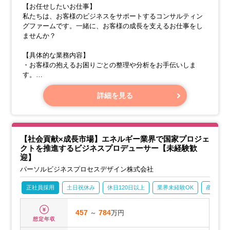
【お任せしたいお仕事】
私たちは、お客様のビジネスをサポートするコンサルティン
グファームです。一緒に、お客様の成長を支えるお仕事をし
ませんか？
【具体的な業務内容】
・お客様の抱えるお困りごとの整理や分析をお手伝いしま
す。
・必要なデータを集めたり、PowerPointやExcelを使って資料
を作成したりします。
詳細を見る
・会議に同席して、大切な内容を記録する議事録を作成しま
す。
・お客様へのご提案書や、お仕事の進捗をまとめた報告書の
作成をお手伝いします。
【社会貢献×成長市場】エネルギー業界で国家プロジェ
クトを推進するビジネスプロデューサー【未経験歓
迎】
パーソルビジネスプロセスデザイン株式会社
正社員採用
土日祝休み
休日120日以上
業界未経験OK
産休・育
457
～
784
万円
想定年収