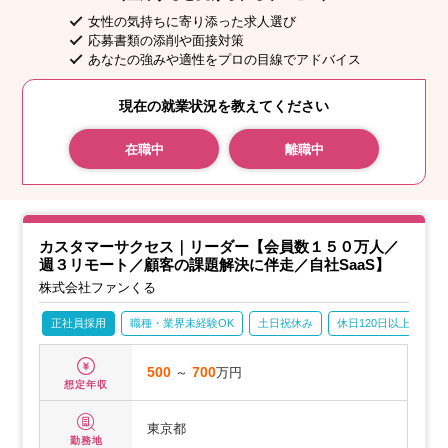
女性の気持ちに寄り添った求人選び
応募書類の添削や面接対策
あなたの強みや適性をプロの目線でアドバイス
現在の就業状況を教えてください
在職中
離職中
カスタマーサクセス｜リーダー【会員数１５０万人／
週３リモート／顧客の課題解決に伴走／自社SaaS】
株式会社ファンくる
正社員採用
職種・業界未経験OK
土日祝休み
休日120日以上
月
500
～
700
万円
想定年収
東京都
勤務地