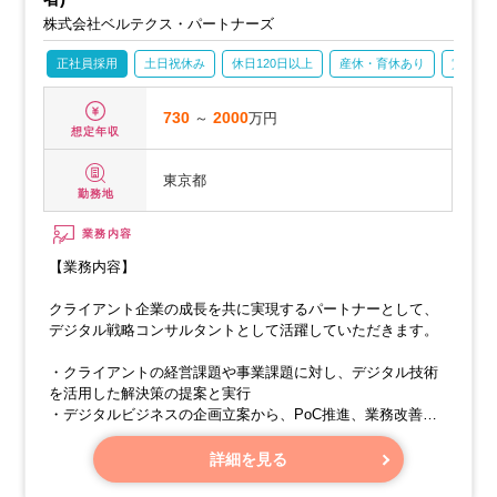
・プロジェクト全体の推進とリード
株式会社ベルテクス・パートナーズ
正社員採用
土日祝休み
休日120日以上
産休・育休あり
賞与あ
730
～
2000
万円
想定年収
東京都
勤務地
業務内容
【業務内容】
クライアント企業の成長を共に実現するパートナーとして、
デジタル戦略コンサルタントとして活躍していただきます。
・クライアントの経営課題や事業課題に対し、デジタル技術
を活用した解決策の提案と実行
・デジタルビジネスの企画立案から、PoC推進、業務改善、
システム構築まで、幅広いフェーズに携わっていただきま
す。
詳細を見る
・プロジェクトの推進、課題解決においてリーダーシップを