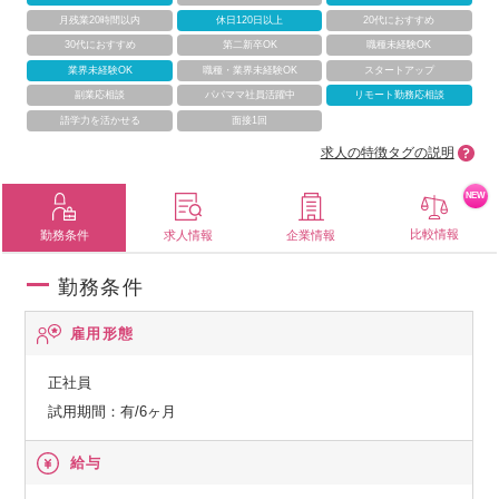
月残業20時間以内
休日120日以上
20代におすすめ
30代におすすめ
第二新卒OK
職種未経験OK
業界未経験OK
職種・業界未経験OK
スタートアップ
副業応相談
パパママ社員活躍中
リモート勤務応相談
語学力を活かせる
面接1回
求人の特徴タグの説明
NEW
比較情報
勤務条件
求人情報
企業情報
勤務条件
雇用形態
正社員
試用期間：有/6ヶ月
給与