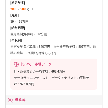
[想定年収]
500
～
900
万円
[月給]
39 ～ 68万円
[給与形態]
固定給制(年俸制） 12分割
[年収例]
モデル年収／32歳：840万円 ※全社平均年収：807万円。前
職の給与、ご経験を考慮しします。
比べて！市場データ
IT・通信業界の平均年収：
668.4
万円
データサイエンティスト・データアナリストの平均年
収：
573.0
万円
勤務地