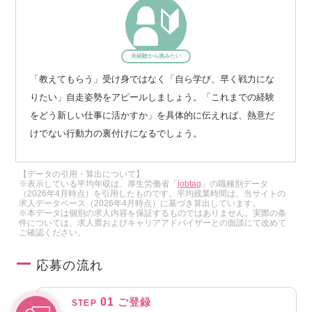
未経験から挑みたい
「教えてもらう」受け身ではなく「自ら学び、早く戦力にな
りたい」自走姿勢をアピールしましょう。「これまでの経験
をどう新しい仕事に活かすか」を具体的に伝えれば、熱意だ
けでない行動力の裏付けになるでしょう。
【データの引用・算出について】
※表示している平均年収は、厚生労働省「
jobtag
」の職種別データ
（2026年4月時点）を引用したものです。平均残業時間は、当サイトの
求人データベース（2026年4月時点）に基づき算出しています。
※本データは個別の求人内容を保証するものではありません。実際の条
件については、求人票およびキャリアアドバイザーとの面談にて改めて
ご確認ください。
応募の流れ
01
ご登録
STEP