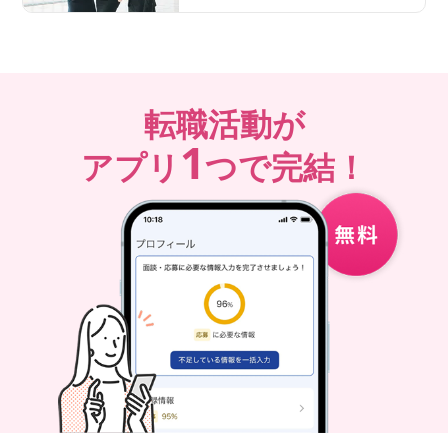
転職活動が
1
アプリ
つで完結！