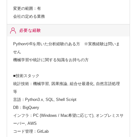
変更の範囲：有
会社の定める業務
必要な経験
PythonやRを用いた分析経験のある方 ※実務経験は問いま
せん
機械学習や統計に関する知識をお持ちの方
■技術スタック
統計技術：機械学習, 因果推論, 組合せ最適化, 自然言語処理
等
言語：Python3.x, SQL, Shell Script
DB：BigQuery
インフラ：PC (Windows / Mac希望に応じて), オンプレミスサ
ーバー, AWS
コード管理：GitLab