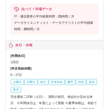
比べて！市場データ
IT・通信業界の平均残業時間：
21
時間／月
データサイエンティスト・データアナリストの平均残業
時間：
22
時間／月
休日・休暇
[年間休日]
125日
[年次有給休暇]
6～17日
土曜日
日曜日
祝日
年末年始
慶弔
特別
産休
育児
完全週休二日制（土日）、国民の祝日、他会社が定める休
日 ※年間休日は、年度によって変動 ※夏季休暇は、有給で