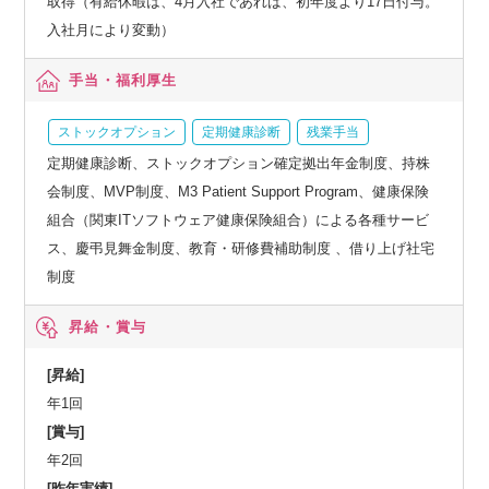
取得（有給休暇は、4月入社であれば、初年度より17日付与。
入社月により変動）
手当・福利厚生
ストックオプション
定期健康診断
残業手当
定期健康診断、ストックオプション確定拠出年金制度、持株
会制度、MVP制度、M3 Patient Support Program、健康保険
組合（関東ITソフトウェア健康保険組合）による各種サービ
ス、慶弔見舞金制度、教育・研修費補助制度 、借り上げ社宅
制度
昇給・賞与
[昇給]
年1回
[賞与]
年2回
[昨年実績]