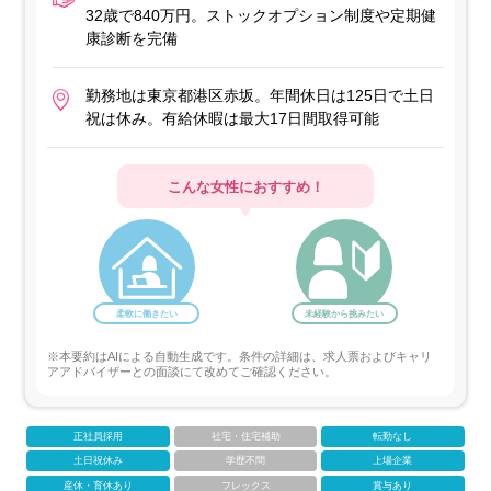
32歳で840万円。ストックオプション制度や定期健
康診断を完備
勤務地は東京都港区赤坂。年間休日は125日で土日
祝は休み。有給休暇は最大17日間取得可能
こんな女性におすすめ！
柔軟に働きたい
未経験から挑みたい
※本要約はAIによる自動生成です。条件の詳細は、求人票およびキャリ
アアドバイザーとの面談にて改めてご確認ください。
正社員採用
社宅・住宅補助
転勤なし
土日祝休み
学歴不問
上場企業
産休・育休あり
フレックス
賞与あり