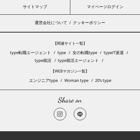
サイトマップ
マイページログイン
運営会社について
クッキーポリシー
【関連サイト一覧】
type転職エージェント
type
女の転職type
typeIT派遣
type就活
type就活エージェント
【WEBマガジン一覧】
エンジニアtype
Woman type
20’s type