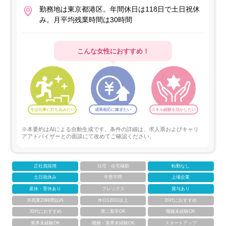
勤務地は東京都港区。年間休日は118日で土日祝休
み。月平均残業時間は30時間
こんな女性におすすめ！
今は仕事に打ち込みたい
成果相応に稼ぎたい
スキル経験を活かしたい
※本要約はAIによる自動生成です。条件の詳細は、求人票およびキャリ
アアドバイザーとの面談にて改めてご確認ください。
正社員採用
社宅・住宅補助
転勤なし
土日祝休み
学歴不問
上場企業
産休・育休あり
フレックス
賞与あり
月残業20時間以内
休日120日以上
20代におすすめ
30代におすすめ
第二新卒OK
職種未経験OK
業界未経験OK
職種・業界未経験OK
スタートアップ