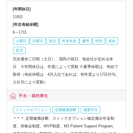
[年間休日]
118日
[年次有給休暇]
6～17日
土曜日
日曜日
祝日
年末年始
慶弔
特別
産休
育児
完全週休二日制（土日）、国民の祝日、他会社が定める休
日 ※年間休日は、年度によって変動 ※夏季休暇は、有給で
取得（有給休暇は、4月入社であれば、初年度より17日付与。
入社月により変動）
手当・福利厚生
ストックオプション
定期健康診断
残業手当
＊＊＊ 定期健康診断、ストックオプション確定拠出年金制
度、持株会制度、MVP制度、M3 Patient Support Program、