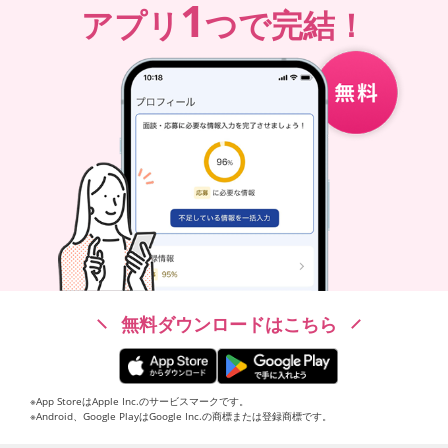
1
アプリ
つで完結！
無料ダウンロードはこちら
※App StoreはApple Inc.のサービスマークです。
※Android、Google PlayはGoogle Inc.の商標または登録商標です。