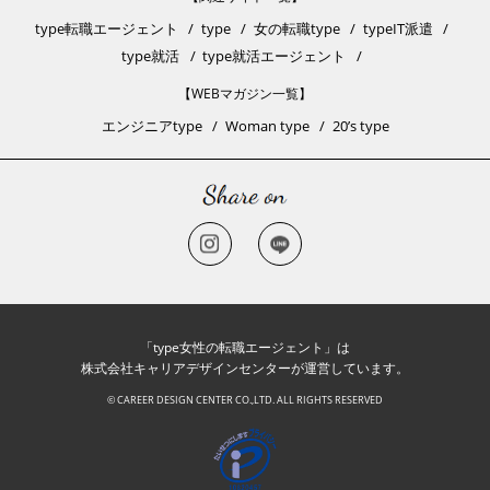
type転職エージェント
type
女の転職type
typeIT派遣
type就活
type就活エージェント
【WEBマガジン一覧】
エンジニアtype
Woman type
20’s type
「type女性の転職エージェント」は
株式会社キャリアデザインセンターが運営しています。
© CAREER DESIGN CENTER CO.,LTD. ALL RIGHTS RESERVED