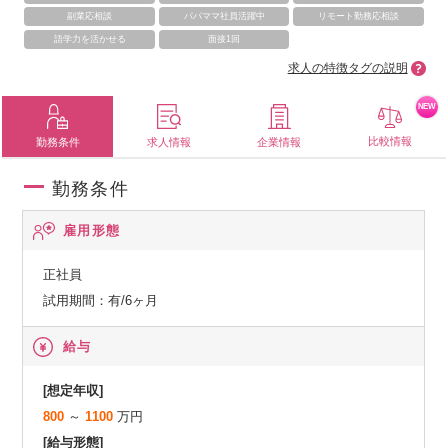
副業応相談
パパママ社員活躍中
リモート勤務応相談
語学力を活かせる
面接1回
求人の特徴タグの説明
NEW
比較情報
勤務条件
求人情報
企業情報
勤務条件
雇用形態
正社員
試用期間：有/6ヶ月
給与
[想定年収]
800
～
1100
万円
[給与形態]