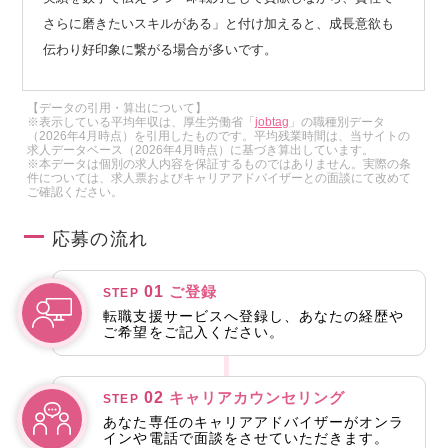
さらに磨きたいスキルがある」と付け加えると、成長意欲も
伝わり好印象に繋がる場合が多いです。
【データの引用・算出について】
※表示している平均年収は、厚生労働省「
jobtag
」の職種別データ
（2026年4月時点）を引用したものです。平均残業時間は、当サイトの
求人データベース（2026年4月時点）に基づき算出しています。
※本データは個別の求人内容を保証するものではありません。実際の条
件については、求人票およびキャリアアドバイザーとの面談にて改めて
ご確認ください。
応募の流れ
01
ご登録
STEP
転職支援サービスへ登録し、あなたの経歴や
ご希望をご記入ください。
02
キャリアカウンセリング
STEP
あなた専任のキャリアアドバイザーがオンラ
インや電話で面談をさせていただきます。