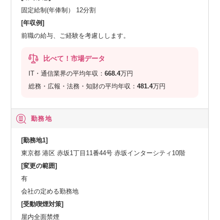
固定給制(年俸制） 12分割
[年収例]
前職の給与、ご経験を考慮しします。
比べて！市場データ
IT・通信業界の平均年収：
668.4
万円
総務・広報・法務・知財の平均年収：
481.4
万円
勤務地
[勤務地1]
東京都 港区 赤坂1丁目11番44号 赤坂インターシティ10階
[変更の範囲]
有
会社の定める勤務地
[受動喫煙対策]
屋内全面禁煙