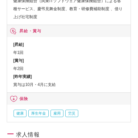
健康保険組合（関東ITソフトウェア健康保険組合）による各
種サービス、慶弔見舞金制度、教育・研修費補助制度 、借り
上げ社宅制度
昇給・賞与
[昇給]
年1回
[賞与]
年2回
[昨年実績]
賞与は10月・4月に支給
保険
健康
厚生年金
雇用
労災
求人情報