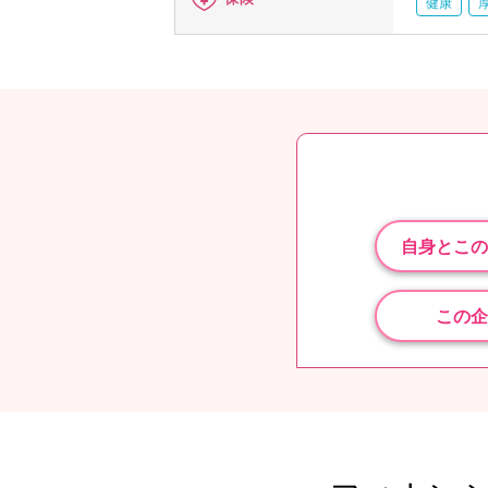
健康
自身とこの
この企