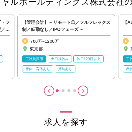
シャルホールディングス株式会社
可・フ
【管理会計】～リモート◎／フルフレックス
【A
実／
制／転勤なし／IPOフェーズ ～
700万~1200万
東京都
正社員採用
土日祝休み
休日120日以上
正
産休・育休あり
賞与あり
産
求人を探す