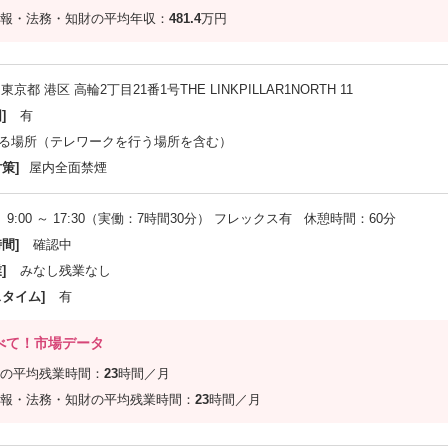
報・法務・知財の平均年収：
481.4
万円
東京都 港区 高輪2丁目21番1号THE LINKPILLAR1NORTH 11
]
有
る場所（テレワークを行う場所を含む）
策]
屋内全面禁煙
9:00 ～ 17:30（実働：7時間30分） フレックス有 休憩時間：60分
間]
確認中
]
みなし残業なし
スタイム]
有
べて！市場データ
の平均残業時間：
23
時間／月
報・法務・知財の平均残業時間：
23
時間／月