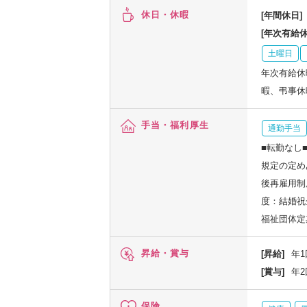
休日・休暇
[年間休日]
[年次有給休
土曜日
年次有給休
暇、弔事休
手当・福利厚生
通勤手当
■転勤なし
規定の定め
後再雇用制
度：結婚祝
福祉団体定
昇給・賞与
[昇給]
年1
[賞与]
年2
保険