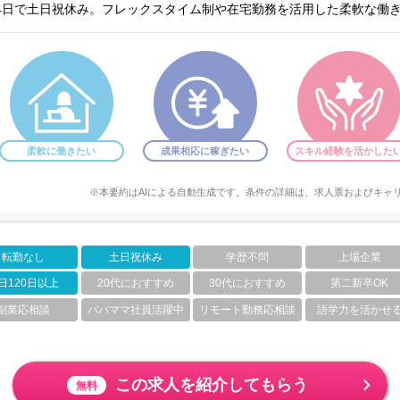
24日で土日祝休み。フレックスタイム制や在宅勤務を活用した柔軟な働
柔軟に働きたい
成果相応に稼ぎたい
スキル経験を活かした
※本要約はAIによる自動生成です。条件の詳細は、求人票およびキャ
転勤なし
土日祝休み
学歴不問
上場企業
日120日以上
20代におすすめ
30代におすすめ
第二新卒OK
副業応相談
パパママ社員活躍中
リモート勤務応相談
語学力を活かせ
この求人を紹介してもらう
無料