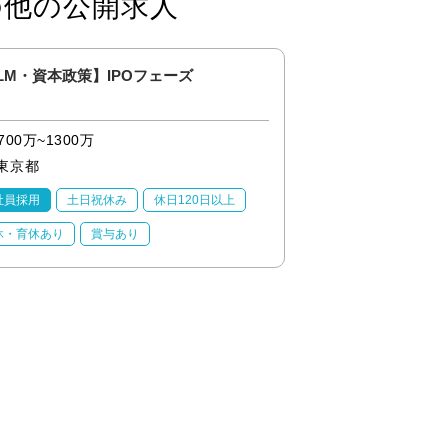
の他の公開求人
LM・資本政策】IPOフェーズ
IR担当／IPOフェー
700万~1300万
700万~1300万
東京都
東京都
社員採用
土日祝休み
休日120日以上
正社員採用
土日祝
休・育休あり
賞与あり
産休・育休あり
賞