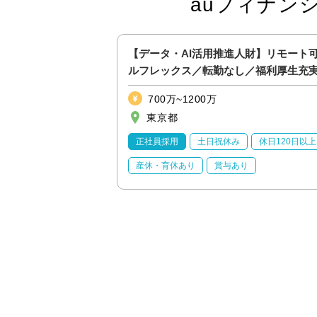
auフィナン
用・市場リスク）】
【データ・AI活用推進人財】リモート
ルフレックス／転勤なし／福利厚生充
IPOフェーズ
700万~1200万
東京都
休日120日以上
正社員採用
土日祝休み
休日120日以上
り
産休・育休あり
賞与あり