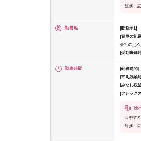
総務・広
勤務地
[勤務地1]
[変更の範囲
会社の定め
[受動喫煙対
勤務時間
[勤務時間]
[平均残業時
[みなし残業
[フレック
比
金融業界
総務・広