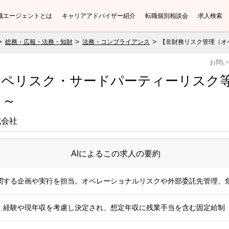
職エージェントとは
キャリアアドバイザー紹介
転職個別相談会
求人検索
総務・広報・法務・知財
法務・コンプライアンス
【非財務リスク管理（オ
お問い
オペリスク・サードパーティーリスク
し～
式会社
AIによるこの求人の要約
関する企画や実行を担当。オペレーショナルリスクや外部委託先管理、
目安。経験や現年収を考慮し決定され、想定年収に残業手当を含む固定給制