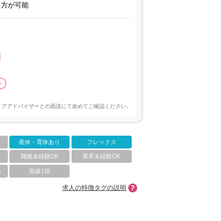
き方が可能
い
リアアドバイザーとの面談にて改めてご確認ください。
産休・育休あり
フレックス
職種未経験OK
業界未経験OK
る
面接1回
求人の特徴タグの説明