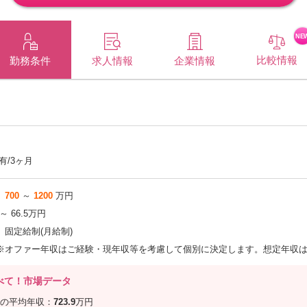
NE
比較情報
企業情報
勤務条件
求人情報
有/3ヶ月
700
～
1200
万円
 ～ 66.5万円
固定給制(月給制)
※オファー年収はご経験・現年収等を考慮して個別に決定します。想定年収は
べて！市場データ
の平均年収：
723.9
万円