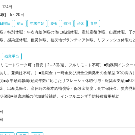
124日
暇]
5～20日
日曜日
祝日
年末年始
慶弔
特別
産休
育児
暇／特別休暇：年次有給休暇の他に結婚休暇、産前産後休暇、出産休暇、子
暇、感染症休暇、罹災休暇、被災地ボランティア休暇、リフレッシュ休暇な
残業手当
■リモートワーク可（目安｜2～3回/週、フルリモ－ト不可）■勤務間インタ
あり。兼業は不可。）■退職金（一時金及び掛金企業拠出の企業型DCの両方
度■永年勤続報奨(勤続年数に応じたリフレッシュ休暇付与・報奨金支給)■KDD
金、出産見舞金、産休時の基本給補償等・保険金制度：死亡保険金、災害見
期保険■健康診断の付加健診補助、インフルエンザ予防接種費用補助
回
回