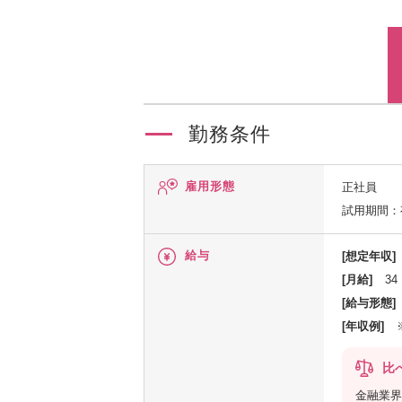
勤務条件
雇用形態
正社員
試用期間：
給与
[想定年収]
[月給]
34
[給与形態]
[年収例]
比
金融業界