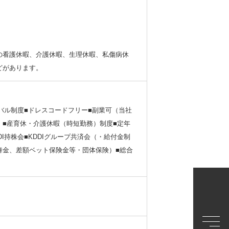
の看護休暇、介護休暇、生理休暇、私傷病休
どがあります。
ーバル制度■ドレスコードフリー■副業可（当社
）■産育休・介護休暇（時短勤務）制度■定年
I持株会■KDDIグループ共済会（・給付金制
舞金、差額ベット保険金等・団体保険）■総合