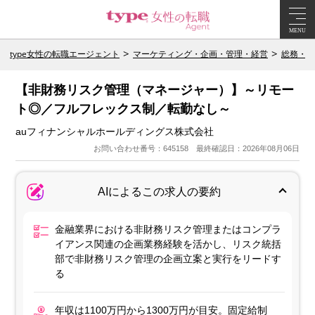
MENU
type女性の転職エージェント
マーケティング・企画・管理・経営
総務・広
【非財務リスク管理（マネージャー）】～リモー
ト◎／フルフレックス制／転勤なし～
auフィナンシャルホールディングス株式会社
お問い合わせ番号：645158 最終確認日：2026年08月06日
AIによるこの求人の要約
金融業界における非財務リスク管理またはコンプラ
イアンス関連の企画業務経験を活かし、リスク統括
部で非財務リスク管理の企画立案と実行をリードす
る
年収は1100万円から1300万円が目安。固定給制