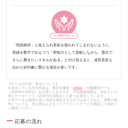
スキル経験を活かしたい
「現状維持」と捉えられ意欲を疑われてしまわないように、
実績を数字で伝えつつ「即戦力として貢献しながら、貴社で
さらに磨きたいスキルがある」と付け加えると、成長意欲も
伝わり好印象に繋がる場合が多いです。
【データの引用・算出について】
※表示している平均年収は、厚生労働省「
jobtag
」の職種別データ
（2026年4月時点）を引用したものです。平均残業時間は、当サイトの
求人データベース（2026年4月時点）に基づき算出しています。
※本データは個別の求人内容を保証するものではありません。実際の条
件については、求人票およびキャリアアドバイザーとの面談にて改めて
ご確認ください。
応募の流れ