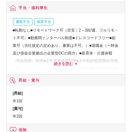
手当・福利厚生
通勤手当
残業手当
■転勤なし■リモートワーク可（目安｜2～3回/週、フルリモ－
ト不可）■勤務間インターバル制度■ドレスコードフリー■副
業可（当社規定の定めあり。兼業は不可。）■退職金（一時金
及び掛金企業拠出の企業型DCの両方）■産育休・介護休暇
（時短勤務）制度■定年後再雇用制度■永年勤続報奨(勤続年数
に応じたリフレッシュ休暇付与・報奨金支給)■KDDI持株会■K
DDIグループ共済会（・給付金制度：結婚祝金、出産見舞金、
昇給・賞与
産休時の基本給補償等・保険金制度：死亡保険金、災害見舞
金、差額ベット保険金等・団体保険）■総合福祉団体定期保険
[昇給]
■健康診断の付加健診補助、インフルエンザ予防接種費用補助
年1回
[賞与]
年2回
保険