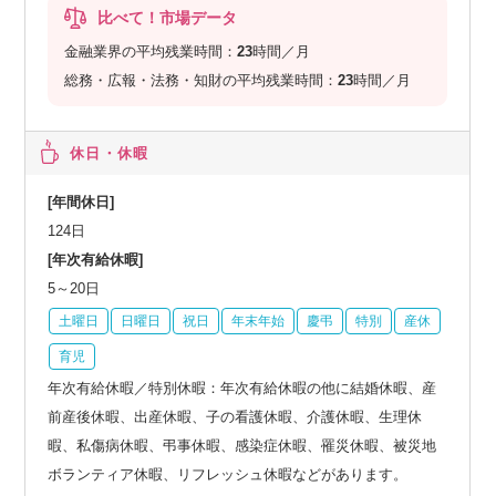
比べて！市場データ
金融業界の平均残業時間：
23
時間／月
総務・広報・法務・知財の平均残業時間：
23
時間／月
休日・休暇
[年間休日]
124日
[年次有給休暇]
5～20日
土曜日
日曜日
祝日
年末年始
慶弔
特別
産休
育児
年次有給休暇／特別休暇：年次有給休暇の他に結婚休暇、産
前産後休暇、出産休暇、子の看護休暇、介護休暇、生理休
暇、私傷病休暇、弔事休暇、感染症休暇、罹災休暇、被災地
ボランティア休暇、リフレッシュ休暇などがあります。