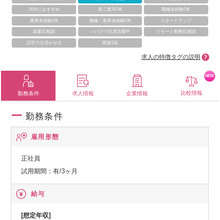
30代におすすめ
第二新卒OK
職種未経験OK
業界未経験OK
職種・業界未経験OK
スタートアップ
副業応相談
パパママ社員活躍中
リモート勤務応相談
語学力を活かせる
面接1回
求人の特徴タグの説明
NEW
比較情報
勤務条件
求人情報
企業情報
勤務条件
雇用形態
正社員
試用期間：有/3ヶ月
給与
[想定年収]