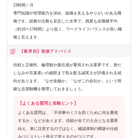
23時間／月
専門知識や管理能力を深め、組織を支えるやりがいがある職
種です。総務や法務も安定した水準で、残業も全職種平均
（約16〜17時間）より低く、ワークライフバランスが良い職
種と言えます。
【業界別】
面接アドバイス
信頼と正確性、倫理観や責任感が重視される業界です。身だ
しなみや言葉遣いの細部まで気を配る誠実さが評価される傾
向があります。「なぜ金融か」「なぜこの会社か」という明
確な志望動機を整理しておきましょう。
【よくある質問と攻略ヒント】
よくある質問は、「不祥事やミスを防ぐために何を重視
するか」などがあります。信頼が全ての土台となる業界
ゆえ、単に注意するのではなく、確認体制の構築や仕組
みづくりという視点で答えるのがコツです。