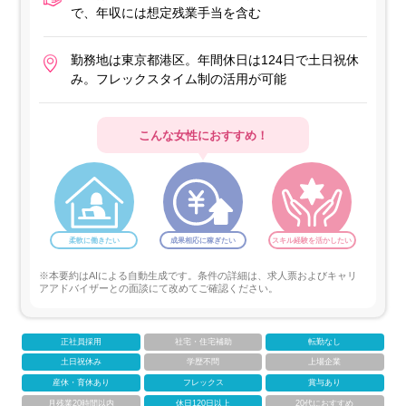
で、年収には想定残業手当を含む
勤務地は東京都港区。年間休日は124日で土日祝休
み。フレックスタイム制の活用が可能
こんな女性におすすめ！
柔軟に働きたい
成果相応に稼ぎたい
スキル経験を活かしたい
※本要約はAIによる自動生成です。条件の詳細は、求人票およびキャリ
アアドバイザーとの面談にて改めてご確認ください。
正社員採用
社宅・住宅補助
転勤なし
土日祝休み
学歴不問
上場企業
産休・育休あり
フレックス
賞与あり
月残業20時間以内
休日120日以上
20代におすすめ