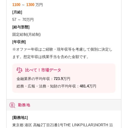
1100
～
1300
万円
[月給]
57 ～ 70万円
[給与形態]
固定給制(月給制)
[年収例]
※オファー年収はご経験・現年収等を考慮して個別に決定し
ます。想定年収は残業手当を含めた金額です。
比べて！市場データ
金融業界の平均年収：
723.9
万円
総務・広報・法務・知財の平均年収：
481.4
万円
勤務地
[勤務地1]
東京都 港区 高輪2丁目21番1号THE LINKPILLAR1NORTH 11