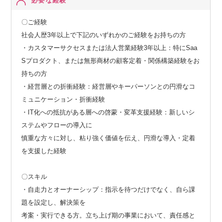
必要な経験
〇ご経験
社会人歴3年以上で下記のいずれかのご経験をお持ちの方
・カスタマーサクセスまたは法人営業経験3年以上：特にSaa
Sプロダクト、または無形商材の顧客定着・関係構築経験をお
持ちの方
・経営層との折衝経験：経営層やキーパーソンとの円滑なコ
ミュニケーション・折衝経験
・IT化への抵抗がある層への啓蒙・変革支援経験：新しいシ
ステムやフローの導入に
慎重な方々に対し、粘り強く価値を伝え、円滑な導入・定着
を支援した経験
〇スキル
・自走力とオーナーシップ：指示を待つだけでなく、自ら課
題を設定し、解決策を
考案・実行できる方。立ち上げ期の事業において、責任感と