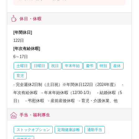
休日・休暇
[年間休日]
122日
[年次有給休暇]
6～17日
土曜日
日曜日
祝日
年末年始
慶弔
特別
産休
育児
- 完全週休2日制（土日祝）※年間休日122日（2024年度） -
年次有給休暇 - 年末年始休暇（12/30-1/3） - 結婚休暇（5
日） - 弔慰休暇 - 産前産後休暇 - 育児・介護休業、他
手当・福利厚生
ストックオプション
定期健康診断
通勤手当