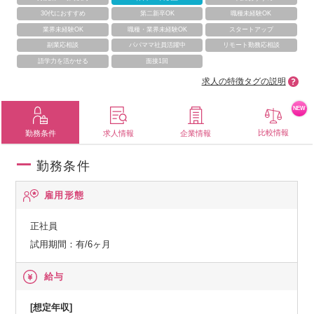
30代におすすめ
第二新卒OK
職種未経験OK
業界未経験OK
職種・業界未経験OK
スタートアップ
副業応相談
パパママ社員活躍中
リモート勤務応相談
語学力を活かせる
面接1回
求人の特徴タグの説明
NEW
比較情報
勤務条件
求人情報
企業情報
勤務条件
雇用形態
正社員
試用期間：有/6ヶ月
給与
[想定年収]