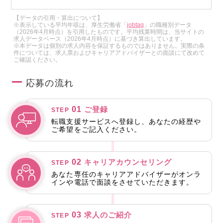
【データの引用・算出について】
※表示している平均年収は、厚生労働省「
jobtag
」の職種別データ
（2026年4月時点）を引用したものです。平均残業時間は、当サイトの
求人データベース（2026年4月時点）に基づき算出しています。
※本データは個別の求人内容を保証するものではありません。実際の条
件については、求人票およびキャリアアドバイザーとの面談にて改めて
ご確認ください。
応募の流れ
01
ご登録
STEP
転職支援サービスへ登録し、あなたの経歴や
ご希望をご記入ください。
02
キャリアカウンセリング
STEP
あなた専任のキャリアアドバイザーがオンラ
インや電話で面談をさせていただきます。
03
求人のご紹介
STEP