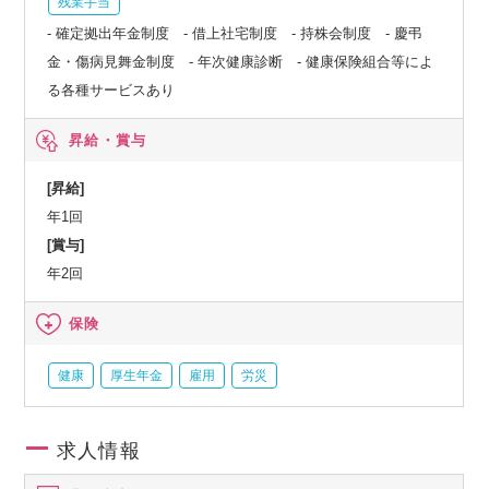
残業手当
- 確定拠出年金制度 - 借上社宅制度 - 持株会制度 - 慶弔
金・傷病見舞金制度 - 年次健康診断 - 健康保険組合等によ
る各種サービスあり
昇給・賞与
[昇給]
年1回
[賞与]
年2回
保険
健康
厚生年金
雇用
労災
求人情報