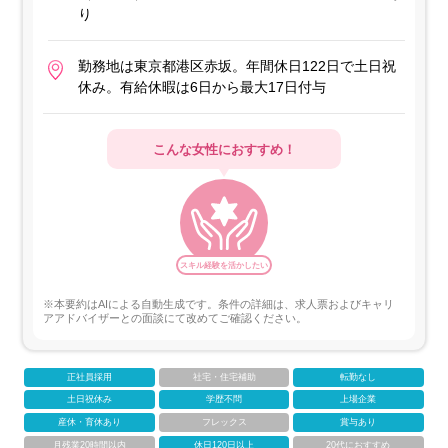
り
勤務地は東京都港区赤坂。年間休日122日で土日祝
休み。有給休暇は6日から最大17日付与
こんな女性におすすめ！
スキル経験を活かしたい
※本要約はAIによる自動生成です。条件の詳細は、求人票およびキャリ
アアドバイザーとの面談にて改めてご確認ください。
正社員採用
社宅・住宅補助
転勤なし
土日祝休み
学歴不問
上場企業
産休・育休あり
フレックス
賞与あり
月残業20時間以内
休日120日以上
20代におすすめ