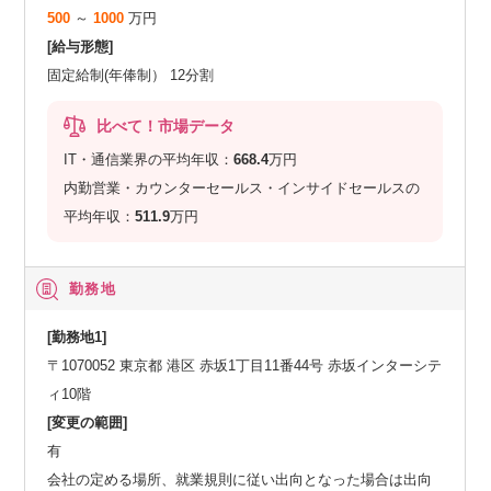
500
～
1000
万円
[給与形態]
固定給制(年俸制） 12分割
比べて！市場データ
IT・通信業界の平均年収：
668.4
万円
内勤営業・カウンターセールス・インサイドセールスの
平均年収：
511.9
万円
勤務地
[勤務地1]
〒1070052 東京都 港区 赤坂1丁目11番44号 赤坂インターシテ
ィ10階
[変更の範囲]
有
会社の定める場所、就業規則に従い出向となった場合は出向