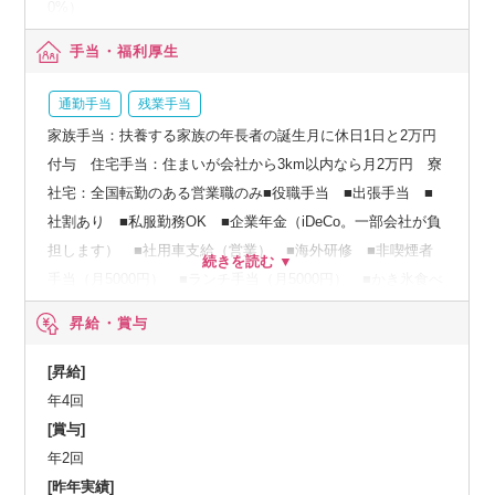
0%）
手当・福利厚生
通勤手当
残業手当
家族手当：扶養する家族の年長者の誕生月に休日1日と2万円
付与 住宅手当：住まいが会社から3km以内なら月2万円 寮
社宅：全国転勤のある営業職のみ■役職手当 ■出張手当 ■
社割あり ■私服勤務OK ■企業年金（iDeCo。一部会社が負
担します） ■社用車支給（営業） ■海外研修 ■非喫煙者
手当（月5000円） ■ランチ手当（月5000円） ■かき氷食べ
放題 ■ネイルOK ■ジム（無料で利用可。会社から徒歩5分
昇給・賞与
と便利な立地です） ■カフェスペースあり ・ウォーターサ
ーバー ・コーヒーサーバー ・ティーメーカー ■特別手当
[昇給]
（扶養する家族・配偶者のうち、年長者の誕生月に休日1日と
年4回
2万円付与）
[賞与]
年2回
[昨年実績]