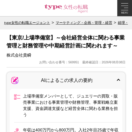
MENU
type女性の転職エージェント
マーケティング・企画・管理・経営
経理・財
【東京/上場準備室】～会社経営全体に関わる事業
管理と財務管理や中期経営計画に関われます～
株式会社貴瞬
お問い合わせ番号：569951 最終確認日：2026年08月08日
AIによるこの求人の要約
上場準備室メンバーとして、ジュエリーの買取・販
売事業における事業管理や財務管理、事業戦略立案
支援、資金調達支援など経営全体に関わる業務を担
う
年収は400万円から800万円。入社2年目25歳で年収