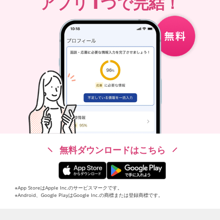
1
アプリ
つで完結！
無料ダウンロードはこちら
※App StoreはApple Inc.のサービスマークです。
※Android、Google PlayはGoogle Inc.の商標または登録商標です。