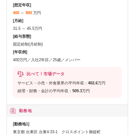
[想定年収]
400
～
800
万円
[月給]
31.5 ～ 45.5万円
[給与形態]
固定給制(月給制)
[年収例]
400万円／入社2年目／25歳／メンバー
比べて！市場データ
サービス・小売・外食業界の平均年収：
402.6
万円
経理・財務・会計の平均年収：
509.3
万円
勤務地
[勤務地1]
東京都 台東区 台東4-33-1 クロスポイント御徒町