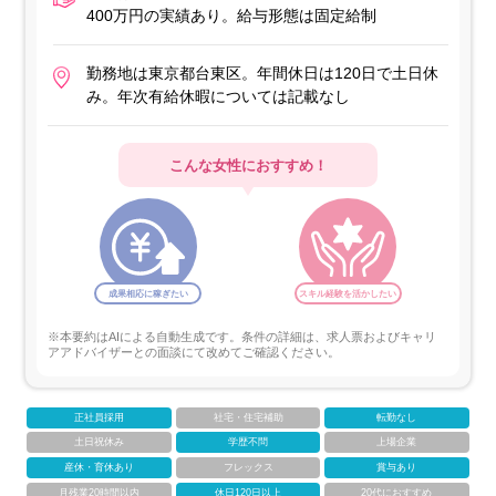
400万円の実績あり。給与形態は固定給制
勤務地は東京都台東区。年間休日は120日で土日休
み。年次有給休暇については記載なし
こんな女性におすすめ！
成果相応に稼ぎたい
スキル経験を活かしたい
※本要約はAIによる自動生成です。条件の詳細は、求人票およびキャリ
アアドバイザーとの面談にて改めてご確認ください。
正社員採用
社宅・住宅補助
転勤なし
土日祝休み
学歴不問
上場企業
産休・育休あり
フレックス
賞与あり
月残業20時間以内
休日120日以上
20代におすすめ