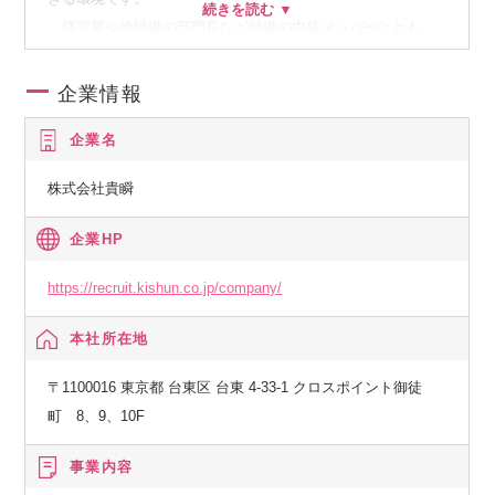
・経営層や他組織の部門長など組織の中核メンバーととも
に、幹部候補として、社長の右腕として、経営に関わってい
ただくことができます。
企業情報
・キャリアパスとしても、ご本人の希望や志向性に応じて、
企業名
取締役兼事業部長・社長室長、CSO等の道を歩むことが可能
です
株式会社貴瞬
（当社は30代で取締役に就任している社員もおり、年次関係
なくご活躍頂けます）。
企業HP
・弊社のビジョンは、色石の買取領域でのビジネスで終わら
ず、中長期的には人材領域やグローバルな事業に関与するこ
https://recruit.kishun.co.jp/company/
ともできます。
本社所在地
■代表取締役について
〒1100016 東京都 台東区 台東 4-33-1 クロスポイント御徒
町 8、9、10F
代表・辻：
34歳で当社を創業し、誰にも負けない宝石オタクだと自負す
事業内容
るほど、想いも専門性も日本トップクラス。