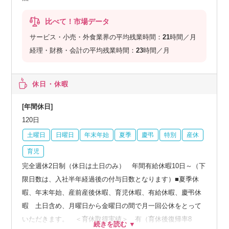
比べて！市場データ
サービス・小売・外食業界の平均残業時間：
21
時間／月
経理・財務・会計の平均残業時間：
23
時間／月
休日・休暇
[年間休日]
120日
土曜日
日曜日
年末年始
夏季
慶弔
特別
産休
育児
完全週休2日制（休日は土日のみ） 年間有給休暇10日～（下
限日数は、入社半年経過後の付与日数となります）■夏季休
暇、年末年始、産前産後休暇、育児休暇、有給休暇、慶弔休
暇 土日含め、月曜日から金曜日の間で月一回公休をとって
いただきます。 ＜育休取得実績＞ 有（育休後復帰率8