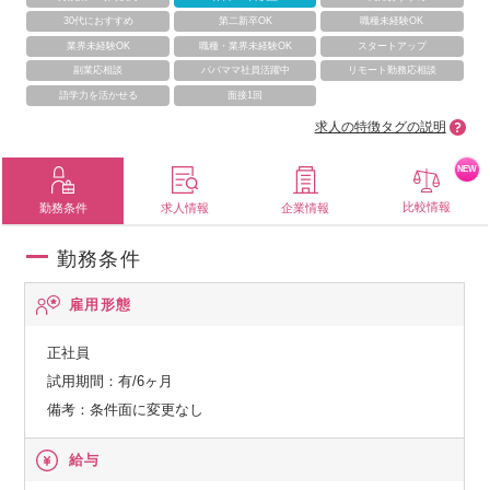
30代におすすめ
第二新卒OK
職種未経験OK
業界未経験OK
職種・業界未経験OK
スタートアップ
副業応相談
パパママ社員活躍中
リモート勤務応相談
語学力を活かせる
面接1回
求人の特徴タグの説明
NEW
比較情報
勤務条件
求人情報
企業情報
勤務条件
雇用形態
正社員
試用期間：有/6ヶ月
備考：条件面に変更なし
給与