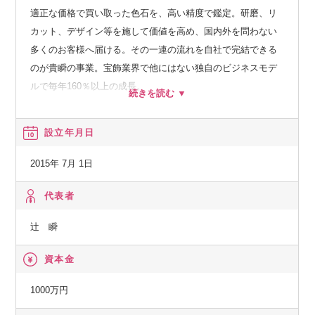
企画やアイデアが大好きで、既成概念を壊していくタイプで
適正な価格で買い取った色石を、高い精度で鑑定。研磨、リ
はあるものの、石橋を叩いて渡る堅実さ・足元の1円を大事に
カット、デザイン等を施して価値を高め、国内外を問わない
しています。
多くのお客様へ届ける。その一連の流れを自社で完結できる
のが貴瞬の事業。宝飾業界で他にはない独自のビジネスモデ
その他、メンバークラスとして、
ルで毎年160％以上の成長。
財務やマーケティング等、ヒト・モノ・カネ・情報に関する
様々な業務、代表の秘書業務等を担う社員が7名在籍していま
・色石、ダイヤモンド、貴金属、各種買取
設立年月日
す。
・ジュエリーの加工、リメイク、研磨、リカット
・上記商品の販売、輸出入
2015年 7月 1日
代表者
辻 瞬
資本金
1000万円