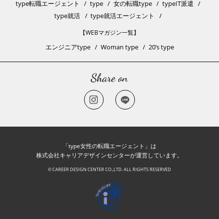
type転職エージェント
type
女の転職type
typeIT派遣
type就活
type就活エージェント
【WEBマガジン一覧】
エンジニアtype
Woman type
20’s type
「type女性の転職エージェント」は
株式会社キャリアデザインセンターが運営しています。
© CAREER DESIGN CENTER CO.,LTD. ALL RIGHTS RESERVED