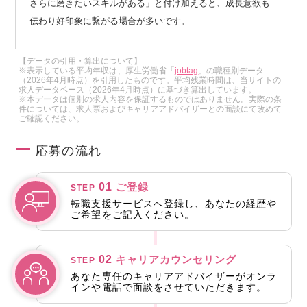
さらに磨きたいスキルがある」と付け加えると、成長意欲も
伝わり好印象に繋がる場合が多いです。
【データの引用・算出について】
※表示している平均年収は、厚生労働省「
jobtag
」の職種別データ
（2026年4月時点）を引用したものです。平均残業時間は、当サイトの
求人データベース（2026年4月時点）に基づき算出しています。
※本データは個別の求人内容を保証するものではありません。実際の条
件については、求人票およびキャリアアドバイザーとの面談にて改めて
ご確認ください。
応募の流れ
01
ご登録
STEP
転職支援サービスへ登録し、あなたの経歴や
ご希望をご記入ください。
02
キャリアカウンセリング
STEP
あなた専任のキャリアアドバイザーがオンラ
インや電話で面談をさせていただきます。