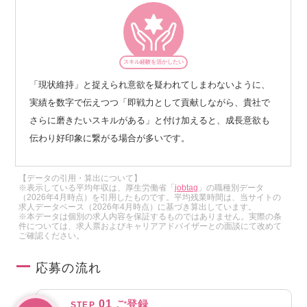
スキル経験を活かしたい
「現状維持」と捉えられ意欲を疑われてしまわないように、
実績を数字で伝えつつ「即戦力として貢献しながら、貴社で
さらに磨きたいスキルがある」と付け加えると、成長意欲も
伝わり好印象に繋がる場合が多いです。
【データの引用・算出について】
※表示している平均年収は、厚生労働省「
jobtag
」の職種別データ
（2026年4月時点）を引用したものです。平均残業時間は、当サイトの
求人データベース（2026年4月時点）に基づき算出しています。
※本データは個別の求人内容を保証するものではありません。実際の条
件については、求人票およびキャリアアドバイザーとの面談にて改めて
ご確認ください。
応募の流れ
01
ご登録
STEP