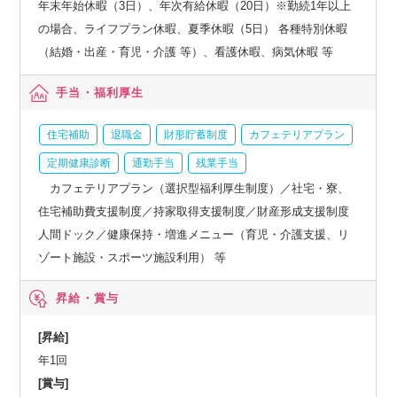
年末年始休暇（3日）、年次有給休暇（20日）※勤続1年以上
の場合、ライフプラン休暇、夏季休暇（5日） 各種特別休暇
（結婚・出産・育児・介護 等）、看護休暇、病気休暇 等
手当・福利厚生
住宅補助
退職金
財形貯蓄制度
カフェテリアプラン
定期健康診断
通勤手当
残業手当
カフェテリアプラン（選択型福利厚生制度）／社宅・寮、
住宅補助費支援制度／持家取得支援制度／財産形成支援制度
人間ドック／健康保持・増進メニュー（育児・介護支援、リ
ゾート施設・スポーツ施設利用） 等
昇給・賞与
[昇給]
年1回
[賞与]