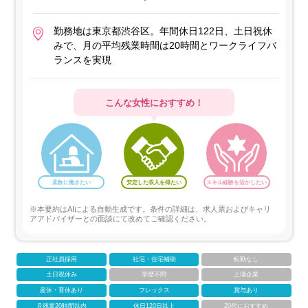
勤務地は東京都渋谷区。年間休日122日、土日祝休
みで、月の平均残業時間は20時間とワークライフバ
ランスを実現
こんな女性におすすめ！
柔軟に働きたい
安定した収入を得たい
スキル経験を活かしたい
※本要約はAIによる自動生成です。条件の詳細は、求人票およびキャリ
アアドバイザーとの面談にて改めてご確認ください。
正社員採用
社宅・住宅補助
転勤なし
土日祝休み
学歴不問
上場企業
産休・育休あり
フレックス
賞与あり
月残業20時間以内
休日120日以上
20代におすすめ