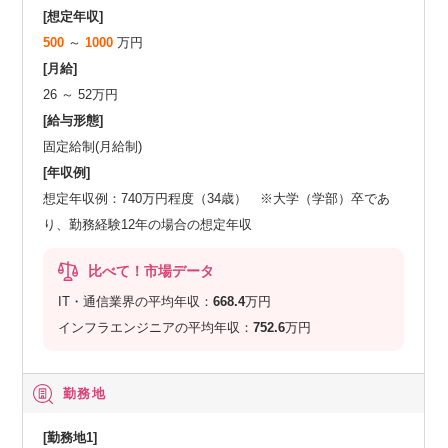
[想定年収]
500
～
1000
万円
[月給]
26 ～ 52万円
[給与形態]
固定給制(月給制)
[年収例]
想定年収例：740万円程度（34歳） ※大学（学部）卒であ
り、勤務経験12年の場合の想定年収
比べて！市場データ
IT・通信業界の平均年収：
668.4
万円
インフラエンジニアの平均年収：
752.6
万円
勤務地
[勤務地1]