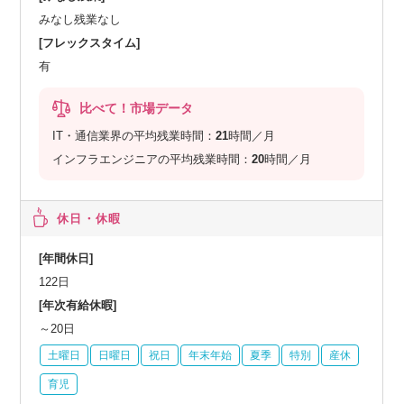
みなし残業なし
[フレックスタイム]
有
比べて！市場データ
IT・通信業界の平均残業時間：
21
時間／月
インフラエンジニアの平均残業時間：
20
時間／月
休日・休暇
[年間休日]
122日
[年次有給休暇]
～20日
土曜日
日曜日
祝日
年末年始
夏季
特別
産休
育児