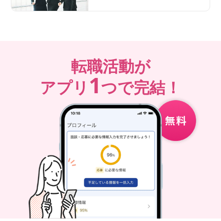
転職活動が
1
アプリ
つで完結！