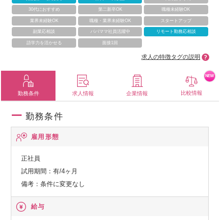
30代におすすめ
第二新卒OK
職種未経験OK
業界未経験OK
職種・業界未経験OK
スタートアップ
副業応相談
パパママ社員活躍中
リモート勤務応相談
語学力を活かせる
面接1回
求人の特徴タグの説明
NEW
比較情報
勤務条件
求人情報
企業情報
勤務条件
雇用形態
正社員
試用期間：有/4ヶ月
備考：条件に変更なし
給与