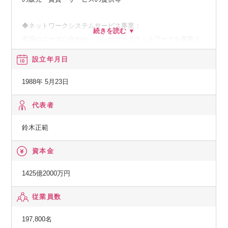
◆ネットワークシステムサービス事業：
市場のニーズに合わせ、コンピュータネットワークを基盤と
した、種々の情報提供、情報処理等のサービスの提供
設立年月日
◆その他の事業：
1988年 5月23日
顧客の経営上の問題点に係わる調査・分析、情報処理システ
ムの在り方に係わる企画・提案、保守・ファシリティマネジ
代表者
メント等
鈴木正範
資本金
1425億2000万円
従業員数
197,800名