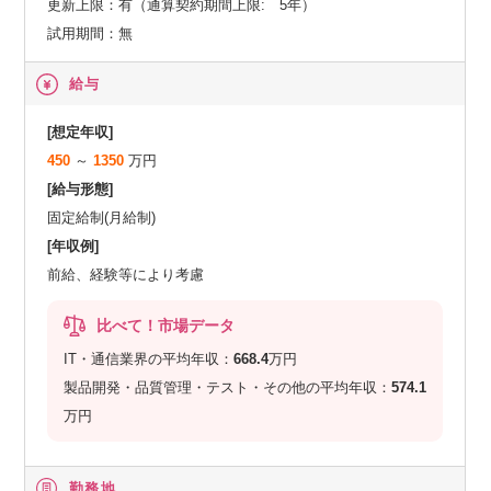
更新上限：有（通算契約期間上限: 5年）
試用期間：無
給与
[想定年収]
450
～
1350
万円
[給与形態]
固定給制(月給制)
[年収例]
前給、経験等により考慮
比べて！市場データ
IT・通信業界の平均年収：
668.4
万円
製品開発・品質管理・テスト・その他の平均年収：
574.1
万円
勤務地