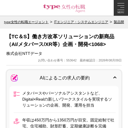
MENU
type女性の転職エージェント
ITエンジニア・システムエンジニア
製品開発
【TC＆S】働き方改革ソリューションの新商品
（AI/メタバース/XR等）企画・開発<1068>
株式会社NTTデータ
お問い合わせ番号：553642 最終確認日：2026年08月09日
AIによるこの求人の要約
メタバースやパーソナルアシスタントなど、
Digital×Realの新しいワークスタイルを実現するソ
リューションの企画、開発、運用を担当
年収は450万円から1350万円が目安。固定給制で社
宅、住宅補助、財形貯蓄、定期健康診断を完備