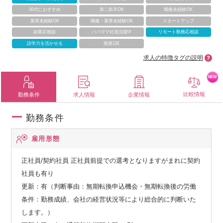
30代におすすめ
第二新卒OK
職種未経験OK
業界未経験OK
職種・業界未経験OK
スタートアップ
副業応相談
パパママ社員活躍中
リモート勤務応相談
語学力を活かせる
面接1回
求人の特徴タグの説明
NEW
比較情報
勤務条件
求人情報
企業情報
勤務条件
雇用形態
正社員/契約社員
正社員前提での選考となりますがまれに契約
社員も有り
更新：有（判断事由：無期転換申込機会・無期転換後の労働
条件：勤務成績、会社の経営状況等により総合的に判断いた
します。）