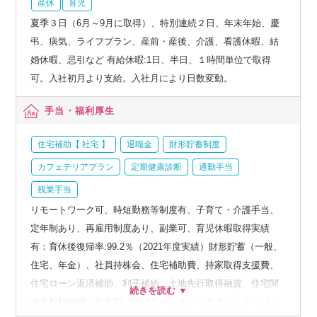
産休
育児
夏季３日（6月～9月に取得）、特別連続２日、年末年始、慶
弔、病気、ライフプラン、産前・産後、介護、看護休暇、結
婚休暇、忌引など 有給休暇:1日、半日、１時間単位で取得
可。入社初月より支給。入社月により日数変動。
手当・福利厚生
住宅補助【 社宅 】
退職金
財形貯蓄制度
カフェテリアプラン
定期健康診断
通勤手当
残業手当
リモートワーク可、時短勤務等制度有、子育て・介護手当、
定年制あり、再雇用制度あり、副業可、育児休暇取得実績
有：育休後復帰率:99.2％（2021年度実績）財形貯蓄（一般、
住宅、年金）、社員持株会、住宅補助費、持家取得支援費、
住宅ローン返済補助、利子補給、土地先行取得融資、住宅関
連手数料補助、住宅駆け付けサービス、ベネフィット・パッ