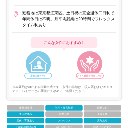
勤務地は東京都江東区。土日祝の完全週休二日制で
年間休日は不明。月平均残業は20時間でフレックス
タイム制あり
こんな女性におすすめ！
柔軟に働きたい
スキル経験を活かしたい
※本要約はAIによる自動生成です。条件の詳細は、求人票およびキャリ
アアドバイザーとの面談にて改めてご確認ください。
正社員採用
社宅・住宅補助
転勤なし
土日祝休み
学歴不問
上場企業
産休・育休あり
フレックス
賞与あり
月残業20時間以内
休日120日以上
20代におすすめ