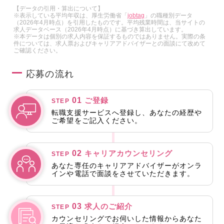
【データの引用・算出について】
※表示している平均年収は、厚生労働省「
jobtag
」の職種別データ
（2026年4月時点）を引用したものです。平均残業時間は、当サイトの
求人データベース（2026年4月時点）に基づき算出しています。
※本データは個別の求人内容を保証するものではありません。実際の条
件については、求人票およびキャリアアドバイザーとの面談にて改めて
ご確認ください。
応募の流れ
01
ご登録
STEP
転職支援サービスへ登録し、あなたの経歴や
ご希望をご記入ください。
02
キャリアカウンセリング
STEP
あなた専任のキャリアアドバイザーがオンラ
インや電話で面談をさせていただきます。
03
求人のご紹介
STEP
カウンセリングでお伺いした情報からあなた