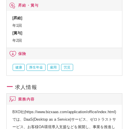
ケージなど、人間ドック、オプション検査補助など、育児・
昇給・賞与
介護支援サービス、結婚祝い金、弔慰料、災害見舞金など、
社員食堂、企業年金（企業年金基金、確定拠出年金）、電気
[昇給]
通信共済会(個人年金、遺児育英基金)
年1回
[賞与]
年2回
保険
健康
厚生年金
雇用
労災
求人情報
業務内容
BXO社(https://www.bizxaas.com/application/office/index.html)
では、DaaS(Desktop as a Service)サービス、ゼロトラストサ
ービス、お客様OA環境導入支援などを展開し、事業を推進し