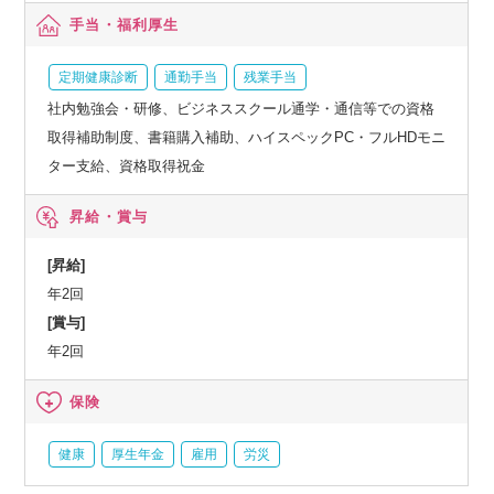
手当・福利厚生
定期健康診断
通勤手当
残業手当
社内勉強会・研修、ビジネススクール通学・通信等での資格
取得補助制度、書籍購入補助、ハイスペックPC・フルHDモニ
ター支給、資格取得祝金
昇給・賞与
[昇給]
年2回
[賞与]
年2回
保険
健康
厚生年金
雇用
労災