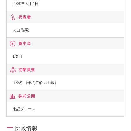
2006年 5月 1日
【魅力ポイント】本ポジションの魅力点
代表者
①大規模サービス等難易度の高い課題に対し、主体的に裁量
丸山 弘毅
を持ってチャレンジができる
プロジェクトを成功に導くために新たなスキームを構築する
資本金
内容も多く、過去のシステム構築経験やプロジェクトマネジ
メントスキルを存分に活かせる環境です。
1億円
また、ミッションクリティカルな決済システムに密接に携わ
ることにより、
従業員数
プロジェクト推進やシステム構築におけるベストプラクティ
300名 （平均年齢：35歳）
スやアンチパターンを豊富に学ぶことが可能です。
株式公開
②ご自身のアイデアをプロダクト改善に繋げることができま
す。
東証グロース
ニーズやユーザーフィードバックに基づいた機能追加・改善
を行う機会も多く、自身の意見・アイデアを持って自社プロ
比較情報
ダクトをより良くしていく事ができます。