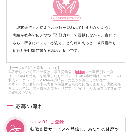
スキル経験を活かしたい
「現状維持」と捉えられ意欲を疑われてしまわないように、
実績を数字で伝えつつ「即戦力として貢献しながら、貴社で
さらに磨きたいスキルがある」と付け加えると、成長意欲も
伝わり好印象に繋がる場合が多いです。
【データの引用・算出について】
※表示している平均年収は、厚生労働省「
jobtag
」の職種別データ
（2026年4月時点）を引用したものです。平均残業時間は、当サイトの
求人データベース（2026年4月時点）に基づき算出しています。
※本データは個別の求人内容を保証するものではありません。実際の条
件については、求人票およびキャリアアドバイザーとの面談にて改めて
ご確認ください。
応募の流れ
01
ご登録
STEP
転職支援サービスへ登録し、あなたの経歴や