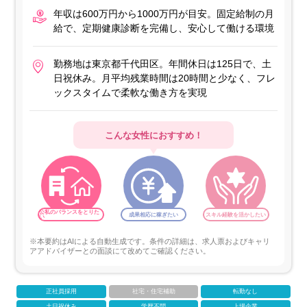
年収は600万円から1000万円が目安。固定給制の月
給で、定期健康診断を完備し、安心して働ける環境
勤務地は東京都千代田区。年間休日は125日で、土
日祝休み。月平均残業時間は20時間と少なく、フレ
ックスタイムで柔軟な働き方を実現
こんな女性におすすめ！
公私のバランスをとりた
成果相応に稼ぎたい
スキル経験を活かしたい
い
※本要約はAIによる自動生成です。条件の詳細は、求人票およびキャリ
アアドバイザーとの面談にて改めてご確認ください。
正社員採用
社宅・住宅補助
転勤なし
土日祝休み
学歴不問
上場企業