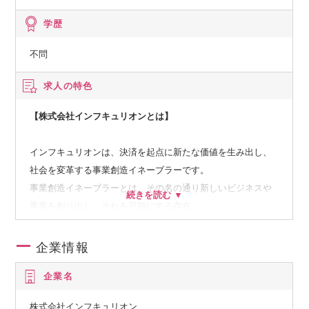
学歴
不問
求人の特色
【株式会社インフキュリオンとは】
インフキュリオンは、決済を起点に新たな価値を生み出し、
社会を変革する事業創造イネーブラーです。
事業創造イネーブラーとは、その名の通り新しいビジネスや
事業を創り出し、それを可能にする存在。
新しいアイデアや技術を活用し、新たな事業モデルを生み出
す役割を果たします。
企業情報
企業名
デジタル決済が社会インフラになる社会の大きな潮流の中
で、我々はあらゆる産業とサービスにFintechを組み込むこと
株式会社インフキュリオン