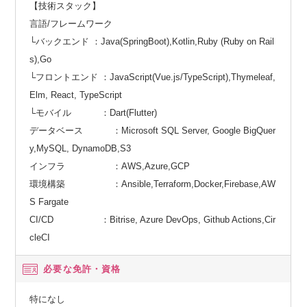
【技術スタック】
言語/フレームワーク
└バックエンド ：Java(SpringBoot),Kotlin,Ruby (Ruby on Rail
s),Go
└フロントエンド ：JavaScript(Vue.js/TypeScript),Thymeleaf,
Elm, React, TypeScript
└モバイル ：Dart(Flutter)
データベース ：Microsoft SQL Server, Google BigQuer
y,MySQL, DynamoDB,S3
インフラ ：AWS,Azure,GCP
環境構築 ：Ansible,Terraform,Docker,Firebase,AW
S Fargate
CI/CD ：Bitrise, Azure DevOps, Github Actions,Cir
cleCI
必要な免許・資格
特になし