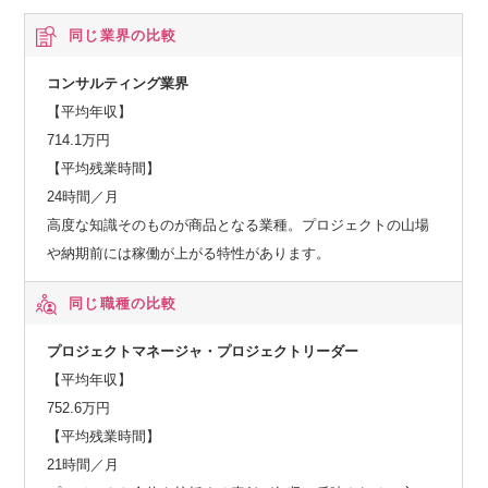
同じ業界の比較
③自由度の高いワークスタイルが実現可能です。
在宅業務による生産性向上と、対面コミュニケーションによ
コンサルティング業界
るチームの関係性強化や共同作業の効率アップといった効果
【平均年収】
を場面ごとに使い分ける
714.1万円
ハイブリッドなワークスタイルを推奨しており、リモートワ
【平均残業時間】
ーク中心の働き方が可能です。
24時間／月
高度な知識そのものが商品となる業種。プロジェクトの山場
や納期前には稼働が上がる特性があります。
同じ職種の比較
プロジェクトマネージャ・プロジェクトリーダー
【平均年収】
752.6万円
【平均残業時間】
21時間／月