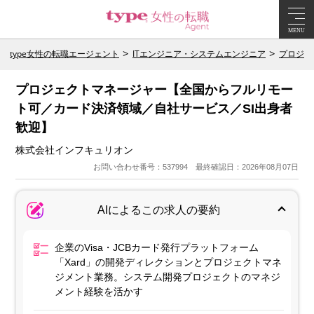
MENU
type女性の転職エージェント
ITエンジニア・システムエンジニア
プロジェ
プロジェクトマネージャー【全国からフルリモー
ト可／カード決済領域／自社サービス／SI出身者
歓迎】
株式会社インフキュリオン
お問い合わせ番号：537994 最終確認日：2026年08月07日
AIによるこの求人の要約
企業のVisa・JCBカード発行プラットフォーム
「Xard」の開発ディレクションとプロジェクトマネ
ジメント業務。システム開発プロジェクトのマネジ
メント経験を活かす