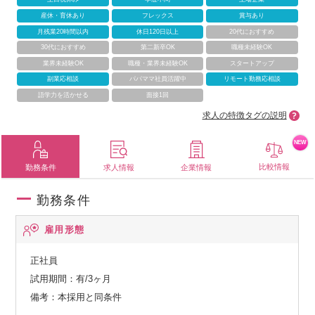
産休・育休あり
フレックス
賞与あり
月残業20時間以内
休日120日以上
20代におすすめ
30代におすすめ
第二新卒OK
職種未経験OK
業界未経験OK
職種・業界未経験OK
スタートアップ
副業応相談
パパママ社員活躍中
リモート勤務応相談
語学力を活かせる
面接1回
求人の特徴タグの説明
NEW
比較情報
勤務条件
求人情報
企業情報
勤務条件
雇用形態
正社員
試用期間：有/3ヶ月
備考：本採用と同条件