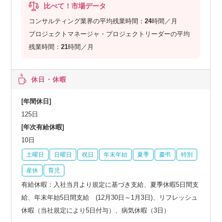
比べて！市場データ
コンサルティング業界の平均残業時間：
24
時間／月
プロジェクトマネージャ・プロジェクトリーダーの平均
残業時間：
21
時間／月
休日・休暇
[年間休日]
125日
[年次有給休暇]
10日
土曜日
日曜日
祝日
年末年始
夏季
慶弔
特別
産休
育児
有給休暇：入社当月より規定に基づき支給、夏季休暇5日間支
給、年末年始5日間支給 (12月30日～1月3日)、リフレッシュ
休暇（当社規定により5日付与）、病気休暇（3日）