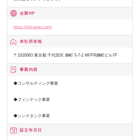
で、これまでにない体験を提供します。
目指すのは、すべての企業がFintech化していく未来。
企業HP
自社プロダクト「Wallet Station」や「Xard（エクサード）」
を活用したEmbedded Fintech事業を中心に、
https://infcurion.com/
コンサルティング事業や加盟店向けソリューション事業など
本社所在地
複数の事業を展開。
企業のサービスに金融機能を組み込むためのプラットフォー
〒1020083 東京都 千代田区 麹町 5-7-2 MFPR麹町ビル7F
ムを提供し、
金融サービスを誰もが利用しやすい形に進化させています。
事業内容
私たちのミッションは「決済から、きのうまでの不可能を可
◆コンサルティング事業
能にする」こと。
事業創造イネーブラーとして、我々は初めて銀行の更新系API
◆フィンテック事業
を活用したサービスを日本に提供するなど、これまでにない
挑戦を続けてきました。
◆シンクタンク事業
また、代表の丸山を中心に業界団体を立ち上げるなど、日本
設立年月日
のFintechの発展をリードし続けています。