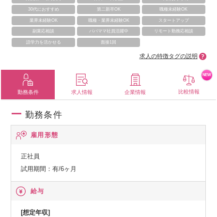
30代におすすめ
第二新卒OK
職種未経験OK
業界未経験OK
職種・業界未経験OK
スタートアップ
副業応相談
パパママ社員活躍中
リモート勤務応相談
語学力を活かせる
面接1回
求人の特徴タグの説明
NEW
比較情報
勤務条件
求人情報
企業情報
勤務条件
雇用形態
正社員
試用期間：有/6ヶ月
給与
[想定年収]