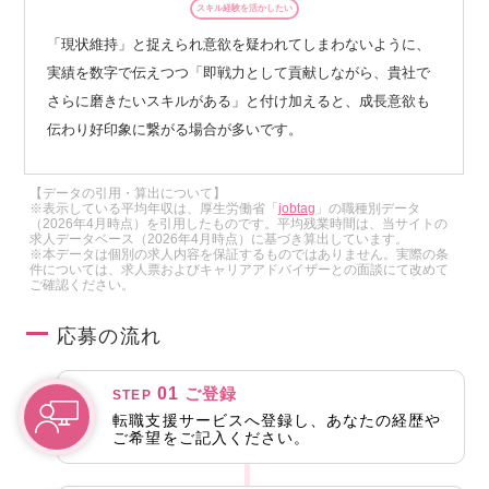
スキル経験を活かしたい
「現状維持」と捉えられ意欲を疑われてしまわないように、
実績を数字で伝えつつ「即戦力として貢献しながら、貴社で
さらに磨きたいスキルがある」と付け加えると、成長意欲も
伝わり好印象に繋がる場合が多いです。
【データの引用・算出について】
※表示している平均年収は、厚生労働省「
jobtag
」の職種別データ
（2026年4月時点）を引用したものです。平均残業時間は、当サイトの
求人データベース（2026年4月時点）に基づき算出しています。
※本データは個別の求人内容を保証するものではありません。実際の条
件については、求人票およびキャリアアドバイザーとの面談にて改めて
ご確認ください。
応募の流れ
01
ご登録
STEP
転職支援サービスへ登録し、あなたの経歴や
ご希望をご記入ください。