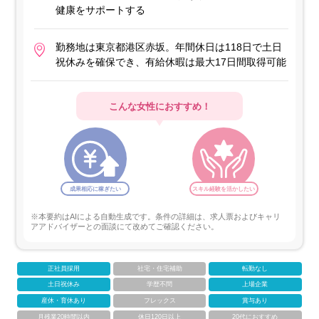
健康をサポートする
勤務地は東京都港区赤坂。年間休日は118日で土日
祝休みを確保でき、有給休暇は最大17日間取得可能
こんな女性におすすめ！
成果相応に稼ぎたい
スキル経験を活かしたい
※本要約はAIによる自動生成です。条件の詳細は、求人票およびキャリ
アアドバイザーとの面談にて改めてご確認ください。
正社員採用
社宅・住宅補助
転勤なし
土日祝休み
学歴不問
上場企業
産休・育休あり
フレックス
賞与あり
月残業20時間以内
休日120日以上
20代におすすめ