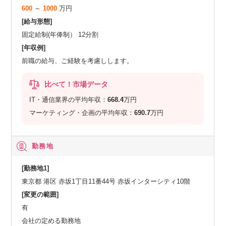
600
～
1000
万円
[給与形態]
固定給制(年俸制） 12分割
[年収例]
前職の給与、ご経験を考慮しします。
比べて！市場データ
IT・通信業界の平均年収：
668.4
万円
マーケティング・企画の平均年収：
690.7
万円
勤務地
[勤務地1]
東京都 港区 赤坂1丁目11番44号 赤坂インターシティ10階
[変更の範囲]
有
会社の定める勤務地