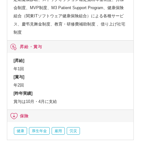
会制度、MVP制度、M3 Patient Support Program、健康保険
組合（関東ITソフトウェア健康保険組合）による各種サービ
ス、慶弔見舞金制度、教育・研修費補助制度 、借り上げ社宅
制度
昇給・賞与
[昇給]
年1回
[賞与]
年2回
[昨年実績]
賞与は10月・4月に支給
保険
健康
厚生年金
雇用
労災