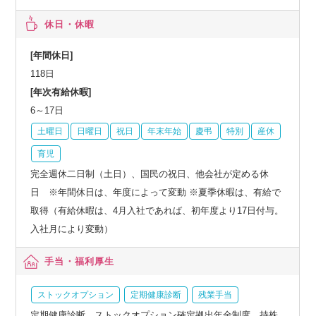
休日・休暇
[年間休日]
118日
[年次有給休暇]
6～17日
土曜日
日曜日
祝日
年末年始
慶弔
特別
産休
育児
完全週休二日制（土日）、国民の祝日、他会社が定める休
日 ※年間休日は、年度によって変動 ※夏季休暇は、有給で
取得（有給休暇は、4月入社であれば、初年度より17日付与。
入社月により変動）
手当・福利厚生
ストックオプション
定期健康診断
残業手当
定期健康診断、ストックオプション確定拠出年金制度、持株