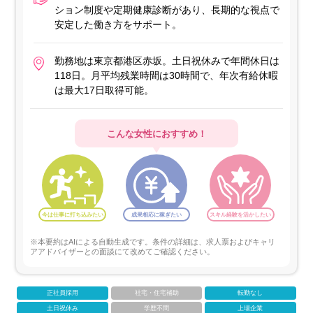
ション制度や定期健康診断があり、長期的な視点で
安定した働き方をサポート。
勤務地は東京都港区赤坂。土日祝休みで年間休日は
118日。月平均残業時間は30時間で、年次有給休暇
は最大17日取得可能。
こんな女性におすすめ！
今は仕事に打ち込みたい
成果相応に稼ぎたい
スキル経験を活かしたい
※本要約はAIによる自動生成です。条件の詳細は、求人票およびキャリ
アアドバイザーとの面談にて改めてご確認ください。
正社員採用
社宅・住宅補助
転勤なし
土日祝休み
学歴不問
上場企業