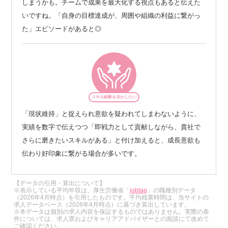
しまうかも。チームで成果を最大化する視点もあると伝えた
いですね。「自身の目標達成が、周囲や組織の利益に繋がっ
た」エピソードがあると◎
スキル経験を活かしたい
「現状維持」と捉えられ意欲を疑われてしまわないように、
実績を数字で伝えつつ「即戦力として貢献しながら、貴社で
さらに磨きたいスキルがある」と付け加えると、成長意欲も
伝わり好印象に繋がる場合が多いです。
【データの引用・算出について】
※表示している平均年収は、厚生労働省「
jobtag
」の職種別データ
（2026年4月時点）を引用したものです。平均残業時間は、当サイトの
求人データベース（2026年4月時点）に基づき算出しています。
※本データは個別の求人内容を保証するものではありません。実際の条
件については、求人票およびキャリアアドバイザーとの面談にて改めて
ご確認ください。