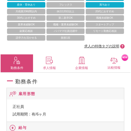
産休・育休あり
フレックス
賞与あり
月残業20時間以内
休日120日以上
20代におすすめ
30代におすすめ
第二新卒OK
職種未経験OK
業界未経験OK
職種・業界未経験OK
スタートアップ
副業応相談
パパママ社員活躍中
リモート勤務応相談
語学力を活かせる
面接1回
求人の特徴タグの説明
NEW
比較情報
勤務条件
求人情報
企業情報
勤務条件
雇用形態
正社員
試用期間：有/6ヶ月
給与