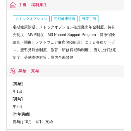
手当・福利厚生
ストックオプション
定期健康診断
残業手当
定期健康診断、ストックオプション確定拠出年金制度、持株
会制度、MVP制度、M3 Patient Support Program、健康保険
組合（関東ITソフトウェア健康保険組合）による各種サービ
ス、慶弔見舞金制度、教育・研修費補助制度 、借り上げ社宅
制度、受動喫煙対策：屋内全面禁煙
昇給・賞与
[昇給]
年1回
[賞与]
年2回
[昨年実績]
賞与は10月・4月に支給