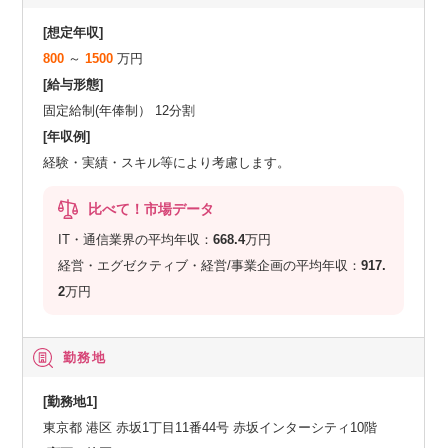
[想定年収]
800
～
1500
万円
[給与形態]
固定給制(年俸制） 12分割
[年収例]
経験・実績・スキル等により考慮します。
比べて！市場データ
IT・通信業界の平均年収：
668.4
万円
経営・エグゼクティブ・経営/事業企画の平均年収：
917.
2
万円
勤務地
[勤務地1]
東京都 港区 赤坂1丁目11番44号 赤坂インターシティ10階