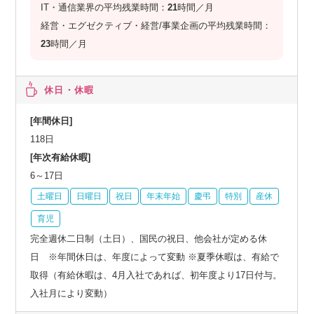
IT・通信業界の平均残業時間：
21
時間／月
経営・エグゼクティブ・経営/事業企画の平均残業時間：
23
時間／月
休日・休暇
[年間休日]
118日
[年次有給休暇]
6～17日
土曜日
日曜日
祝日
年末年始
慶弔
特別
産休
育児
完全週休二日制（土日）、国民の祝日、他会社が定める休
日 ※年間休日は、年度によって変動 ※夏季休暇は、有給で
取得（有給休暇は、4月入社であれば、初年度より17日付与。
入社月により変動）