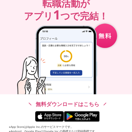
転職活動が
1
アプリ
つで完結！
無料ダウンロードはこちら
※App StoreはApple Inc.のサービスマークです。
※Android、Google PlayはGoogle Inc.の商標または登録商標です。