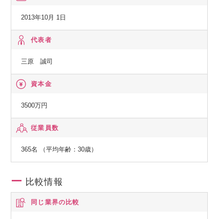
通じ多様な選択肢を提供しながら、子どもとの生活をより充
実したものにするサービスです。
2013年10月 1日
◆『おもてなしHR』
代表者
地方における安定した雇用を創出し、新たな人の流れによっ
三原 誠司
て将来に渡り活力ある地域社会を構築していくために、地方
の重要産業である観光業界を支援します。
資本金
◆『hospitality Careers』
3500万円
日本国外の人口課題にもアプローチし、グローバル観点で競
従業員数
争力を強化します。
海外の先進事例を取り入れると同時に、日本国内での事業展
365名 （平均年齢：30歳）
開を通して確立した解決策を、日本と同様の課題に直面する
可能性のある他国でも展開し、課題解決の好循環サイクルを
回していくことを目的としています。
比較情報
同じ業界の比較