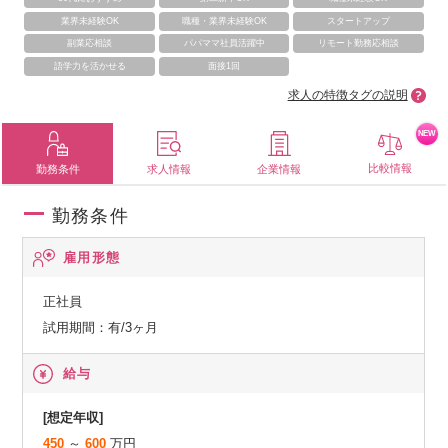
業界未経験OK
職種・業界未経験OK
スタートアップ
副業応相談
パパママ社員活躍中
リモート勤務応相談
語学力を活かせる
面接1回
求人の特徴タグの説明
NEW
比較情報
勤務条件
求人情報
企業情報
勤務条件
雇用形態
正社員
試用期間：有/3ヶ月
給与
[想定年収]
450
～
600
万円