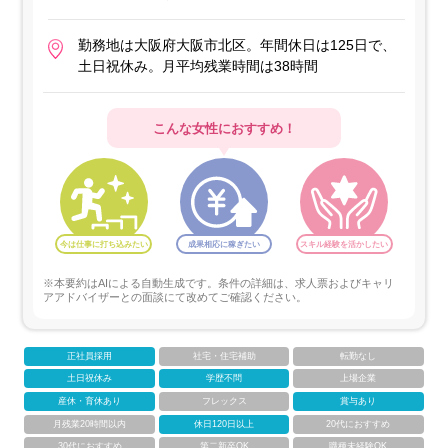
勤務地は大阪府大阪市北区。年間休日は125日で、
土日祝休み。月平均残業時間は38時間
こんな女性におすすめ！
今は仕事に打ち込みたい
成果相応に稼ぎたい
スキル経験を活かしたい
※本要約はAIによる自動生成です。条件の詳細は、求人票およびキャリ
アアドバイザーとの面談にて改めてご確認ください。
正社員採用
社宅・住宅補助
転勤なし
土日祝休み
学歴不問
上場企業
産休・育休あり
フレックス
賞与あり
月残業20時間以内
休日120日以上
20代におすすめ
30代におすすめ
第二新卒OK
職種未経験OK