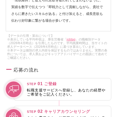
「現状維持」と捉えられ意欲を疑われてしまわないように、
実績を数字で伝えつつ「即戦力として貢献しながら、貴社で
さらに磨きたいスキルがある」と付け加えると、成長意欲も
伝わり好印象に繋がる場合が多いです。
【データの引用・算出について】
※表示している平均年収は、厚生労働省「
jobtag
」の職種別データ
（2026年4月時点）を引用したものです。平均残業時間は、当サイトの
求人データベース（2026年4月時点）に基づき算出しています。
※本データは個別の求人内容を保証するものではありません。実際の条
件については、求人票およびキャリアアドバイザーとの面談にて改めて
ご確認ください。
応募の流れ
01
ご登録
STEP
転職支援サービスへ登録し、あなたの経歴や
ご希望をご記入ください。
02
キャリアカウンセリング
STEP