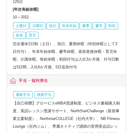
125日
[年次有給休暇]
10～20日
土曜日
日曜日
祝日
年末年始
夏季
慶弔
特別
産休
育児
完全週休2日制（土日）、祝日、夏期休暇（特別休暇として3
日付与）、年末年始休暇、慶弔休暇、産前産後休暇・育児休
暇、介護休暇、有給休暇：初回付与は入社3か月後、付与日数
は5日間。入社6か月後、5日追加付与
手当・福利厚生
通勤手当
残業手当
【自己研鑽】グロービスeMBA受講制度、ビジネス書籍購入制
度、英語レッスン受講サポート、NorthStarChallenge（新規事
業立案制度）、NorthstarCOLLEGE（社内大学）、NB Fitness
Lounge（社内ジム）、専属ネイティブ講師の実用英会話レッ