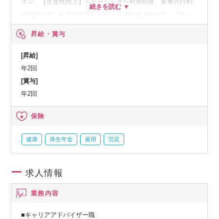
スン、【生産性向上】ベビーシッター利用制度、家事代行利
用補助制度、病児保育補助制度、介護支援半休制度、【他】
社内イベント（社内外交流イベント、誕生日祝い）、はぐく
昇給・賞与
み企業年金（2024年2月より導入予定）※確定給付企業年金
（DB）の一つで、退職金制度も兼ね備えた年金制度です。
[昇給]
年2回
[賞与]
年2回
保険
健康
厚生年金
雇用
労災
求人情報
業務内容
■キャリアアドバイザー職