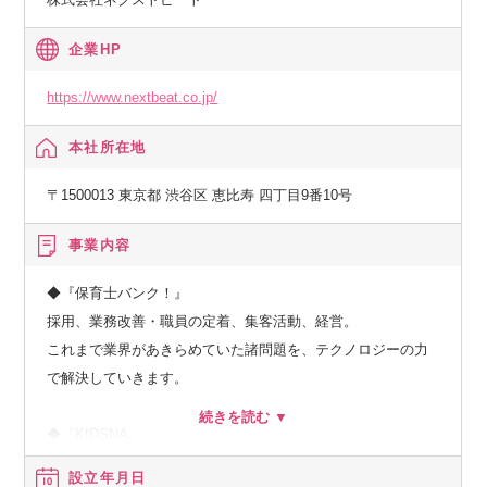
企業HP
https://www.nextbeat.co.jp/
本社所在地
〒1500013 東京都 渋谷区 恵比寿 四丁目9番10号
事業内容
◆『保育士バンク！』
採用、業務改善・職員の定着、集客活動、経営。
これまで業界があきらめていた諸問題を、テクノロジーの力
で解決していきます。
◆『KIDSNA』
メディア、シェアリングエコノミー、サーチのプロダクトを
設立年月日