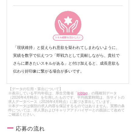
スキル経験を活かしたい
「現状維持」と捉えられ意欲を疑われてしまわないように、
実績を数字で伝えつつ「即戦力として貢献しながら、貴社で
さらに磨きたいスキルがある」と付け加えると、成長意欲も
伝わり好印象に繋がる場合が多いです。
【データの引用・算出について】
※表示している平均年収は、厚生労働省「
jobtag
」の職種別データ
（2026年4月時点）を引用したものです。平均残業時間は、当サイトの
求人データベース（2026年4月時点）に基づき算出しています。
※本データは個別の求人内容を保証するものではありません。実際の条
件については、求人票およびキャリアアドバイザーとの面談にて改めて
ご確認ください。
応募の流れ