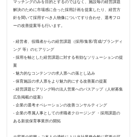
マッチングのみを目的とするのではなく、施設毎の経営課題
解決のために市場感に合った採用計画を提案したり、経営方
針を聞いて採用すべき人物像についてすり合わせ、選考フロ
ーの改善提案等も行います。
- 経営者、役職者からの経営課題（採用/集客/育成/ブランディ
ング 等）のヒアリング
- 採用を軸とした経営課題に対する有効なソリューションの提
案
- 魅力的なコンテンツの求人票への落とし込み
- 保育施設の求人票をより魅力的にする改善案の提案
- 経営課題ヒアリング時の法人営業へのパスアップ（人材募集
広告掲載の提案）
- 企業の選考オペレーションの改善コンサルティング
- 企業の専属人事としての求職者クロージング ・採用課題の
ある新規保育事業所の開拓
※変更の範囲：ご本人の適性により当社業務全般に変更の可