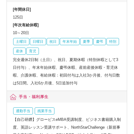
[年間休日]
125日
[年次有給休暇]
10～20日
土曜日
日曜日
祝日
年末年始
夏季
慶弔
特別
産休
育児
完全週休2日制（土日）、祝日、夏期休暇（特別休暇として3
日付与）、年末年始休暇、慶弔休暇、産前産後休暇・育児休
暇、介護休暇、有給休暇：初回付与は入社3か月後、付与日数
は5日間。入社6か月後、5日追加付与
手当・福利厚生
通勤手当
残業手当
【自己研鑽】グロービスeMBA受講制度、ビジネス書籍購入制
度、英語レッスン受講サポート、NorthStarChallenge（新規事