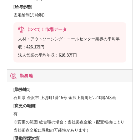
[給与形態]
固定給制(月給制)
比べて！市場データ
人材・アウトソーシング・コールセンター業界の平均年
収：
426.1
万円
法人営業の平均年収：
618.3
万円
勤務地
[勤務地1]
石川県 金沢市 上堤町1番15号 金沢上堤町ビル10階A区画
[変更の範囲]
有
※変更の範囲 総合職の場合：当社拠点全般（配置転換により
当社拠点全般に異動の可能性があります）
[受動喫煙対策]