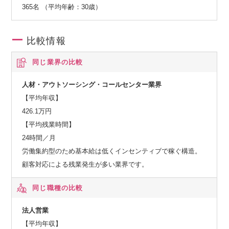
365名 （平均年齢：30歳）
開を通して確立した解決策を、日本と同様の課題に直面する
可能性のある他国でも展開し、課題解決の好循環サイクルを
回していくことを目的としています。
比較情報
同じ業界の比較
人材・アウトソーシング・コールセンター業界
【平均年収】
426.1万円
【平均残業時間】
24時間／月
労働集約型のため基本給は低くインセンティブで稼ぐ構造。
顧客対応による残業発生が多い業界です。
同じ職種の比較
法人営業
【平均年収】