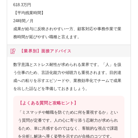
618.3万円
【平均残業時間】
24時間／月
成果が給与に反映されやすい一方、顧客対応や事務作業で業
務時間が延びやすい職種と言えます。
【業界別】
面接アドバイス
数字意識とストレス耐性が求められる業界です。「人」を扱
う仕事のため、言語化能力や傾聴力も重視されます。目的達
成への粘りを示すエピソードや、業務効率化でチームで成果
を出した話などを準備しておきましょう。
【よくある質問と攻略ヒント】
「ミスマッチや離職を防ぐために何を重視するか」とい
う質問が定番です。人の心に寄り添う忍耐力が求められ
るため、単に共感するのではなく、客観的な視点で課題
を分析し解決へ導く姿勢を示すのが合格のコツです。