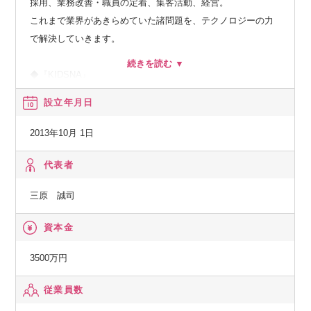
採用、業務改善・職員の定着、集客活動、経営。
これまで業界があきらめていた諸問題を、テクノロジーの力
で解決していきます。
◆『KIDSNA』
メディア、シェアリングエコノミー、サーチのプロダクトを
設立年月日
通じ多様な選択肢を提供しながら、子どもとの生活をより充
実したものにするサービスです。
2013年10月 1日
◆『おもてなしHR』
代表者
地方における安定した雇用を創出し、新たな人の流れによっ
三原 誠司
て将来に渡り活力ある地域社会を構築していくために、地方
の重要産業である観光業界を支援します。
資本金
◆『hospitality Careers』
3500万円
日本国外の人口課題にもアプローチし、グローバル観点で競
従業員数
争力を強化します。
海外の先進事例を取り入れると同時に、日本国内での事業展