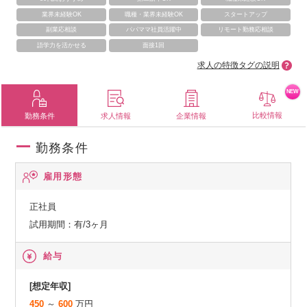
業界未経験OK
職種・業界未経験OK
スタートアップ
副業応相談
パパママ社員活躍中
リモート勤務応相談
語学力を活かせる
面接1回
求人の特徴タグの説明
NEW
比較情報
勤務条件
求人情報
企業情報
勤務条件
雇用形態
正社員
試用期間：有/3ヶ月
給与
[想定年収]
450
～
600
万円