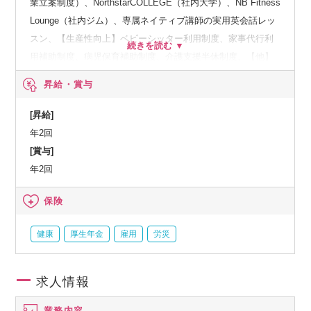
業立案制度）、NorthstarCOLLEGE（社内大学）、NB Fitness
Lounge（社内ジム）、専属ネイティブ講師の実用英会話レッ
スン、【生産性向上】ベビーシッター利用制度、家事代行利
用補助制度、病児保育補助制度、介護支援半休制度、【他】
社内イベント（社内外交流イベント、誕生日祝い）、はぐく
昇給・賞与
み企業年金（2024年2月より導入予定）※確定給付企業年金
（DB）の一つで、退職金制度も兼ね備えた年金制度です。
[昇給]
年2回
[賞与]
年2回
保険
健康
厚生年金
雇用
労災
求人情報
業務内容