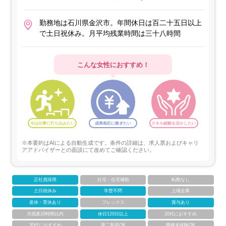
勤務地は石川県金沢市。年間休日は百二十五日以上
で土日祝休み。月平均残業時間は三十八時間
こんな女性におすすめ！
今は仕事に打ち込みたい
成果相応に稼ぎたい
スキル経験を活かしたい
※本要約はAIによる自動生成です。条件の詳細は、求人票およびキャリ
アアドバイザーとの面談にて改めてご確認ください。
正社員採用
社宅・住宅補助
転勤なし
土日祝休み
学歴不問
上場企業
産休・育休あり
フレックス
賞与あり
月残業20時間以内
休日120日以上
20代におすすめ
30代におすすめ
第二新卒OK
職種未経験OK