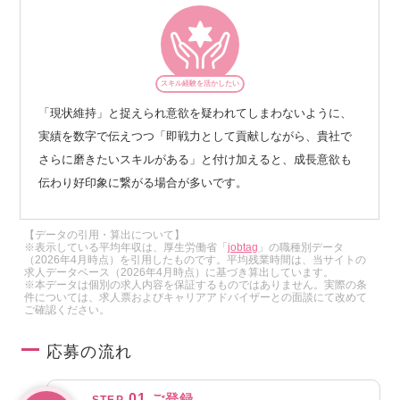
スキル経験を活かしたい
「現状維持」と捉えられ意欲を疑われてしまわないように、
実績を数字で伝えつつ「即戦力として貢献しながら、貴社で
さらに磨きたいスキルがある」と付け加えると、成長意欲も
伝わり好印象に繋がる場合が多いです。
【データの引用・算出について】
※表示している平均年収は、厚生労働省「
jobtag
」の職種別データ
（2026年4月時点）を引用したものです。平均残業時間は、当サイトの
求人データベース（2026年4月時点）に基づき算出しています。
※本データは個別の求人内容を保証するものではありません。実際の条
件については、求人票およびキャリアアドバイザーとの面談にて改めて
ご確認ください。
応募の流れ
01
ご登録
STEP