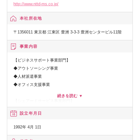
http://www.nttd-ms.co.jp/
本社所在地
〒1356011 東京都 江東区 豊洲 3-3-3 豊洲センタービル11階
事業内容
【ビジネスサポート事業部門】
◆アウトソーシング事業
◆人材派遣事業
◆オフィス支援事業
【シェアードサービス事業部門】
◆人事、福利厚生サービス事業
設立年月日
◆経理・財務、購買、総務サービス事業
1992年 4月 1日
その他上記に付随する事業