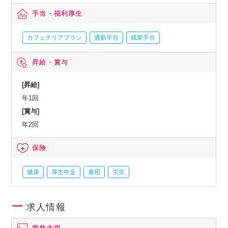
手当・福利厚生
カフェテリアプラン
通勤手当
残業手当
昇給・賞与
[昇給]
年1回
[賞与]
年2回
保険
健康
厚生年金
雇用
労災
求人情報