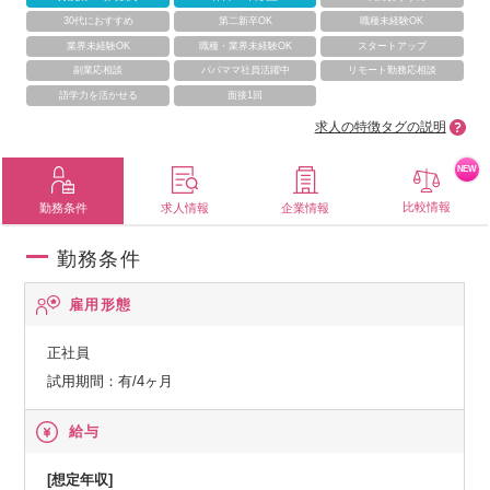
30代におすすめ
第二新卒OK
職種未経験OK
業界未経験OK
職種・業界未経験OK
スタートアップ
副業応相談
パパママ社員活躍中
リモート勤務応相談
語学力を活かせる
面接1回
求人の特徴タグの説明
NEW
比較情報
勤務条件
求人情報
企業情報
勤務条件
雇用形態
正社員
試用期間：有/4ヶ月
給与
[想定年収]