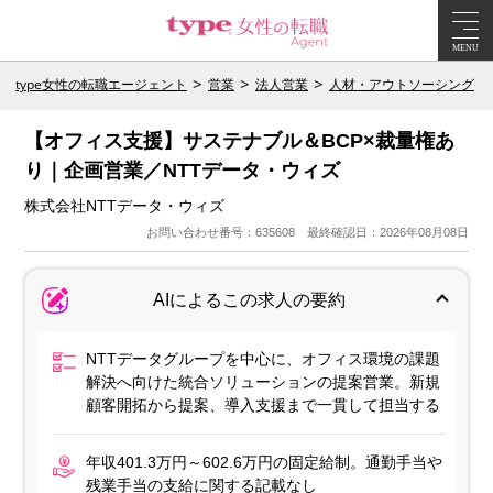
MENU
type女性の転職エージェント
営業
法人営業
人材・アウトソーシング
【オフィス支援】サステナブル＆BCP×裁量権あ
り｜企画営業／NTTデータ・ウィズ
株式会社NTTデータ・ウィズ
お問い合わせ番号：635608 最終確認日：2026年08月08日
AIによるこの求人の要約
NTTデータグループを中心に、オフィス環境の課題
解決へ向けた統合ソリューションの提案営業。新規
顧客開拓から提案、導入支援まで一貫して担当する
年収401.3万円～602.6万円の固定給制。通勤手当や
残業手当の支給に関する記載なし