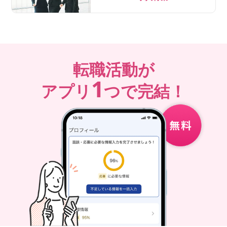
転職活動が
1
アプリ
つで完結！