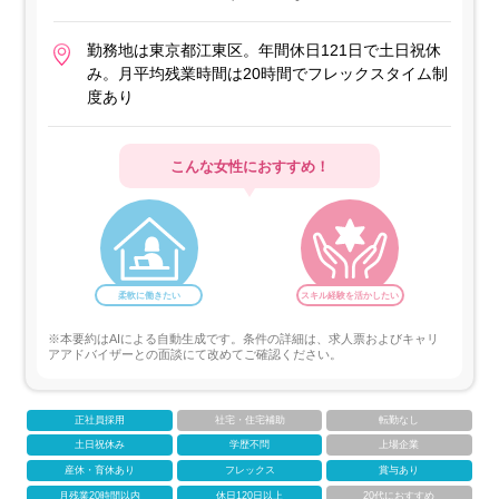
勤務地は東京都江東区。年間休日121日で土日祝休
み。月平均残業時間は20時間でフレックスタイム制
度あり
こんな女性におすすめ！
柔軟に働きたい
スキル経験を活かしたい
※本要約はAIによる自動生成です。条件の詳細は、求人票およびキャリ
アアドバイザーとの面談にて改めてご確認ください。
正社員採用
社宅・住宅補助
転勤なし
土日祝休み
学歴不問
上場企業
産休・育休あり
フレックス
賞与あり
月残業20時間以内
休日120日以上
20代におすすめ