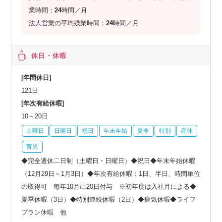
業時間：
24
時間／月
法人営業の平均残業時間：
24
時間／月
休日・休暇
[年間休日]
121日
[年次有給休暇]
10～20日
土曜日
日曜日
祝日
年末年始
夏季
特別
産休
育児
◆完全週休二日制（土曜日・日曜日）◆祝日◆年末年始休暇
（12月29日～1月3日）◆年次有給休暇：1日、半日、時間単位
の取得可 毎年10月に20日付与 ※初年度は入社月による◆
夏季休暇（3日）◆特別連続休暇（2日）◆病気休暇◆ライフ
プラン休暇 他