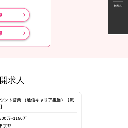
MENU
容
報
開求人
ウント営業 （通信キャリア担当）【流
◎【産業】アプリケ
4】
補/PLM領域
500万~1150万
500万~1150万
東京都
東京都