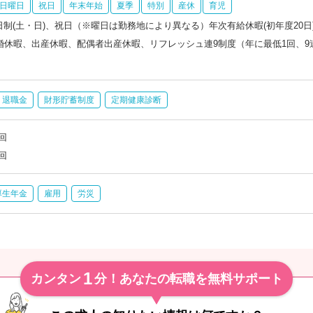
日曜日
祝日
年末年始
夏季
特別
産休
育児
日制(土・日)、祝日（※曜日は勤務地により異なる）年次有給休暇(初年度20
結婚休暇、出産休暇、配偶者出産休暇、リフレッシュ連9制度（年に最低1回、
退職金
財形貯蓄制度
定期健康診断
回
回
厚生年金
雇用
労災
1
カンタン
分！あなたの転職を無料サポート