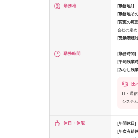
勤務地
[勤務地1]
[勤務地その
[変更の範囲
会社の定め
[受動喫煙対
勤務時間
[勤務時間]
[平均残業時
[みなし残業
比
IT・通
システム
休日・休暇
[年間休日]
[年次有給休