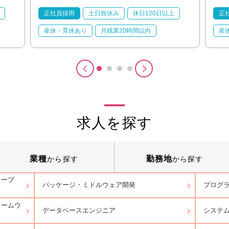
正社員採用
土日祝休み
休日120日以上
正
産休・育休あり
月残業20時間以内
産
求人を探す
業種
勤務地
から探す
から探す
オープ
パッケージ・ミドルウェア開発
プログラ
ァームウ
データベースエンジニア
システ