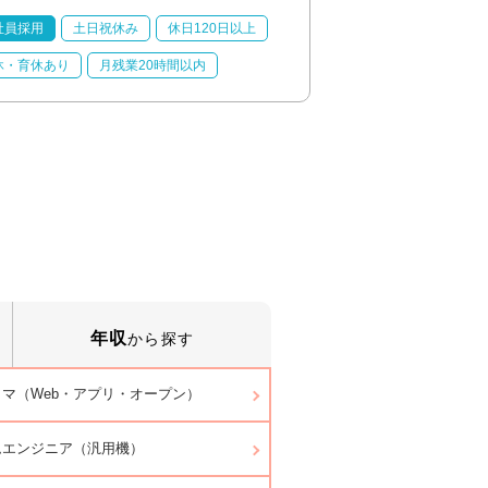
社員採用
土日祝休み
休日120日以上
正社員採用
土日祝
休・育休あり
月残業20時間以内
産休・育休あり
月
年収
から探す
マ（Web・アプリ・オープン）
ムエンジニア（汎用機）