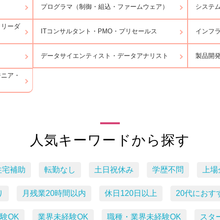
プログラマ（制御・組込・ファームウェア）
システ
トリーダ
ITコンサルタント・PMO・プリセールス
インフ
データサイエンティスト・データアナリスト
製品開
ジニア・
人気キーワードから探す
住宅補助
転勤なし
土日祝休み
学歴不問
上場
り
月残業20時間以内
休日120日以上
20代におす
験OK
業界未経験OK
職種・業界未経験OK
スタ