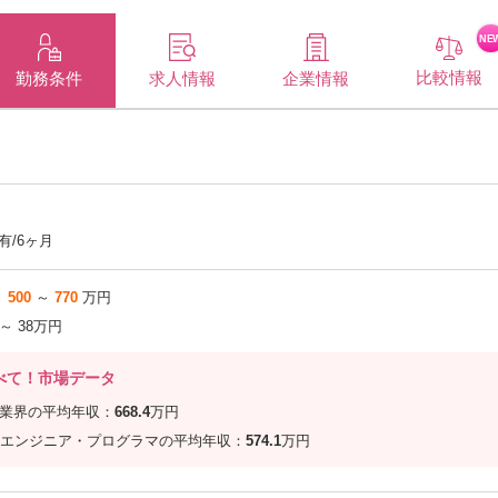
NE
比較情報
企業情報
勤務条件
求人情報
有/6ヶ月
500
～
770
万円
 ～ 38万円
べて！市場データ
信業界の平均年収：
668.4
万円
エンジニア・プログラマの平均年収：
574.1
万円