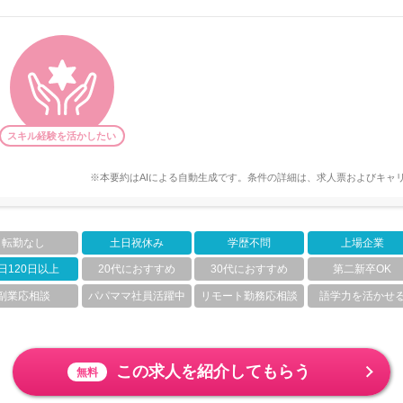
スキル経験を活かしたい
※本要約はAIによる自動生成です。条件の詳細は、求人票およびキャ
転勤なし
土日祝休み
学歴不問
上場企業
日120日以上
20代におすすめ
30代におすすめ
第二新卒OK
副業応相談
パパママ社員活躍中
リモート勤務応相談
語学力を活かせ
この求人を紹介してもらう
無料