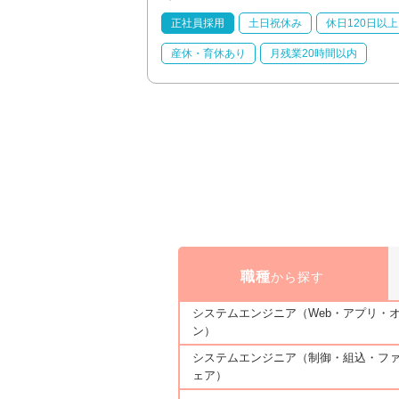
休日120日以上
正社員採用
土日祝休み
休日120日以上
20時間以内
産休・育休あり
月残業20時間以内
職種
から探す
システムエンジニア（Web・アプリ・
ン）
システムエンジニア（制御・組込・フ
ェア）