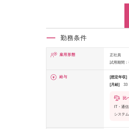
勤務条件
雇用形態
正社員
試用期間：
給与
[想定年収]
[月給]
33
比
IT・通
システム