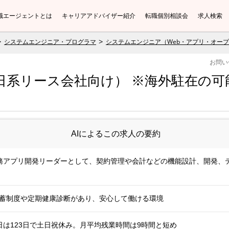
職エージェントとは
キャリアアドバイザー紹介
転職個別相談会
求人検索
システムエンジニア・プログラマ
システムエンジニア（Web・アプリ・オー
お問い
日系リース会社向け） ※海外駐在の可能
AIによるこの求人の要約
務アプリ開発リーダーとして、契約管理や会計などの機能設計、開発、
形貯蓄制度や定期健康診断があり、安心して働ける環境
は123日で土日祝休み。月平均残業時間は9時間と短め