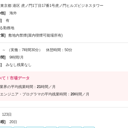
東京都 港区 虎ノ門1丁目17番1号虎ノ門ヒルズビジネスタワー
他]
海外
]
有
る勤務地
策]
敷地内禁煙(屋内喫煙可能場所有)
～ （実働：7時間30分） 休憩時間：50分
間]
9時間/月
]
みなし残業なし
べて！市場データ
信業界の平均残業時間：
21
時間／月
エンジニア・プログラマの平均残業時間：
20
時間／月
123日
暇]
20日