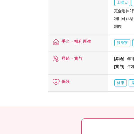
土曜日
完全週休2
利用可) 
制度
手当・福利厚生
独身寮
昇給・賞与
[昇給]
年1
[賞与]
年2
保険
健康