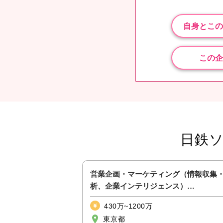
自身とこの
この企
日鉄
LAN・NW】インフ
営業企画・マーケティング（情報収集
補）｜リモート可｜残
析、企業インテリジェンス）
【ITS&E/S&M2_39】
430万~1200万
東京都