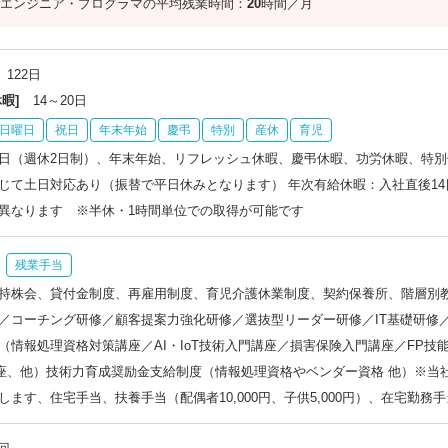
エンジニア・プログラマの平均残業時間：
20
時間／月
122日
暇]
14～20日
日曜日
祝日
年末年始
慶弔
特別
産休
育児
日（週休2日制）、年末年始、リフレッシュ休暇、慶弔休暇、功労休暇、特別
じて土日対応あり（振替で平日休みとなります） 年次有給休暇：入社直後14
異なります ※半休・1時間単位での取得が可能です
残業手当
持株会、貸付金制度、再雇用制度、育児介護休業制度、契約保養所、階層別
／コーチング研修／顧客提案力強化研修／選抜型リーダー研修／IT基礎研修
（情報処理資格対策講座／AI・IoT技術入門講座／損害保険入門講座／FP技
講座、他）技術力育成奨励金支給制度（情報処理資格やベンダー資格 他）※
します、住宅手当、扶養手当（配偶者10,000円、子供5,000円）、在宅勤務手