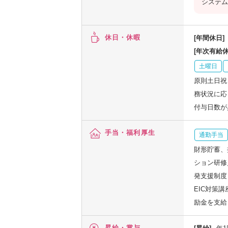
システム
休日・休暇
[年間休日]
[年次有給休
土曜日
原則土日祝
務状況に応
付与日数が
手当・福利厚生
通勤手当
財形貯蓄、
ション研修
発支援制度
EIC対策
励金を支給
昇給・賞与