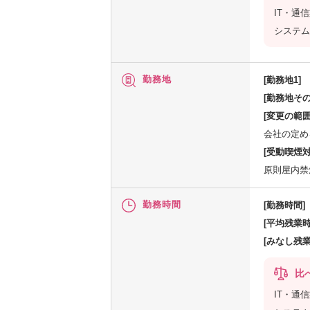
IT・通
システム
勤務地
[勤務地1]
[勤務地その
[変更の範囲
会社の定め
[受動喫煙対
原則屋内禁
勤務時間
[勤務時間]
[平均残業時
[みなし残業
比
IT・通