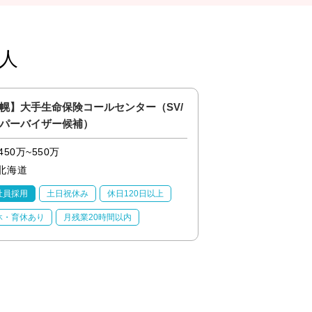
人
幌】大手生命保険コールセンター（SV/
クラウド開発エンジ
パーバイザー候補）
ム案件90％以上！テ
上！】
450万~550万
450万~650万
北海道
東京都
社員採用
土日祝休み
休日120日以上
正社員採用
土日祝
休・育休あり
月残業20時間以内
産休・育休あり
月