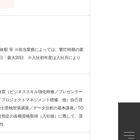
休暇 等 ※担当業務によっては、繁忙時期の業
日・最大20日 ※入社初年度は入社月により
教育（ビジネススキル強化研修／プレゼンテー
／プロジェクトマネジメント研修、他）自己啓
能士受検対策講座／データ分析の基本講座／TO
当社指定の各種資格取得（入社後）に際して、奨
当