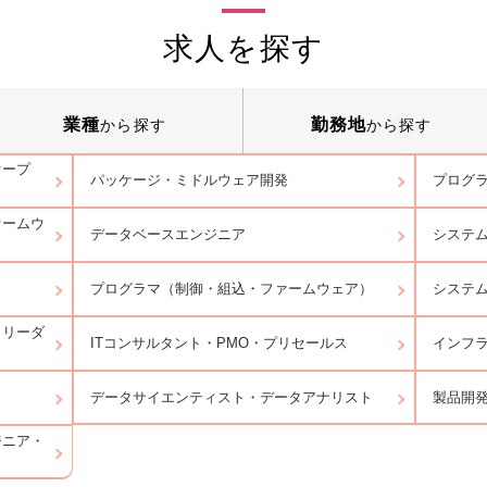
求人を探す
業種
勤務地
から探す
から探す
オープ
パッケージ・ミドルウェア開発
プログラ
ァームウ
データベースエンジニア
システ
プログラマ（制御・組込・ファームウェア）
システ
トリーダ
ITコンサルタント・PMO・プリセールス
インフ
データサイエンティスト・データアナリスト
製品開
ジニア・