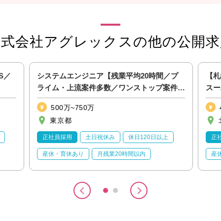
株式会社アグレックスの他の公開求
S／
システムエンジニア【残業平均20時間／プ
【札
ライム・上流案件多数／ワンストップ案件に
スー
強み】
500万~750万
東京都
正社員採用
土日祝休み
休日120日以上
正
産休・育休あり
月残業20時間以内
産