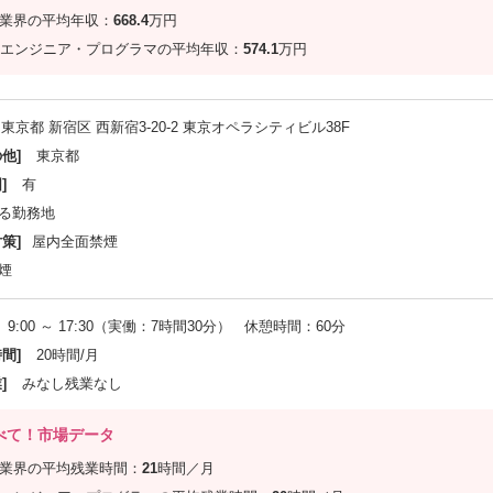
信業界の平均年収：
668.4
万円
エンジニア・プログラマの平均年収：
574.1
万円
東京都 新宿区 西新宿3-20-2 東京オペラシティビル38F
他]
東京都
]
有
る勤務地
策]
屋内全面禁煙
煙
9:00 ～ 17:30（実働：7時間30分） 休憩時間：60分
間]
20時間/月
]
みなし残業なし
べて！市場データ
信業界の平均残業時間：
21
時間／月