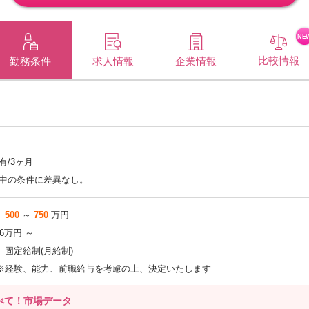
NE
比較情報
企業情報
勤務条件
求人情報
有/3ヶ月
中の条件に差異なし。
500
～
750
万円
.6万円 ～
固定給制(月給制)
※経験、能力、前職給与を考慮の上、決定いたします
べて！市場データ