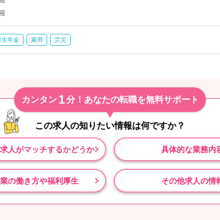
回
回
厚生年金
雇用
労災
1
カンタン
分！あなたの転職を無料サポート
この求人の知りたい情報は
何ですか？
求人がマッチするかどうか
具体的な業務内
業の働き方や福利厚生
その他求人の情