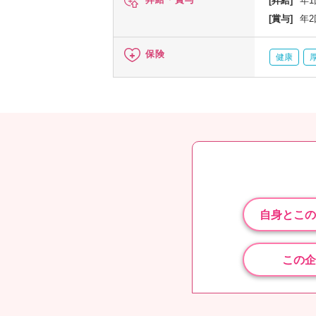
[昇給]
年1
[賞与]
年2
保険
健康
自身とこの
この企