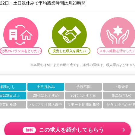
22日、土日祝休みで平均残業時間は月20時間
公私のバランスをとりたい
安定した収入を得たい
スキル経験を活かした
※本要約はAIによる自動生成です。条件の詳細は、求人票およびキャ
転勤なし
土日祝休み
学歴不問
上場企業
日120日以上
20代におすすめ
30代におすすめ
第二新卒OK
副業応相談
パパママ社員活躍中
リモート勤務応相談
語学力を活かせ
この求人を紹介してもらう
無料