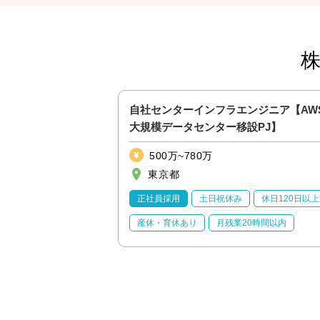
ア【若手活躍！プライ
自社センターインフラエンジニア【AW
ワーク率90％以
大規模データセンター移設PJ】
500万~780万
東京都
休日120日以上
正社員採用
土日祝休み
休日120日以上
20時間以内
産休・育休あり
月残業20時間以内