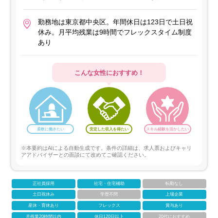
勤務地は東京都中央区。年間休日は123日で土日祝
休み。月平均残業は9時間でフレックスタイム制度
あり
こんな女性におすすめ！
柔軟に働きたい
安定した収入を得たい
スキル経験を活かしたい
※本要約はAIによる自動生成です。条件の詳細は、求人票およびキャリ
アアドバイザーとの面談にて改めてご確認ください。
正社員採用
社宅・住宅補助
転勤なし
土日祝休み
学歴不問
上場企業
産休・育休あり
フレックス
賞与あり
月残業20時間以内
休日120日以上
20代におすすめ