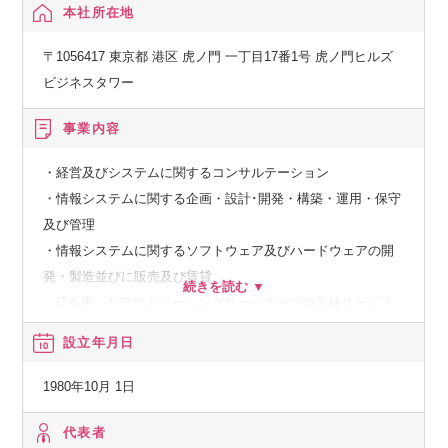
本社所在地
〒1056417 東京都 港区 虎ノ門 一丁目17番1号 虎ノ門ヒルズ
ビジネスタワー
事業内容
・経営及びシステムに関するコンサルテーション
・情報システムに関する企画・設計･開発・構築・運用・保守
及び管理
・情報システムに関するソフトウェア及びハードウェアの開
発・製造並びに販売及び賃貸
・ITを用いたアウトソーシングサービスその他各種サービス
設立年月日
【経済産業省】
システムインテグレータ登録企業
1980年10月 1日
【経済産業省】
代表者