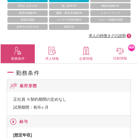
30代におすすめ
第二新卒OK
職種未経験OK
業界未経験OK
職種・業界未経験OK
スタートアップ
副業応相談
パパママ社員活躍中
リモート勤務応相談
語学力を活かせる
面接1回
求人の特徴タグの説明
NEW
比較情報
勤務条件
求人情報
企業情報
勤務条件
雇用形態
正社員
※契約期間の定めなし
試用期間：有/6ヶ月
給与
[想定年収]