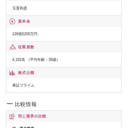
特定システムオペレーション認定企業
玉置和彦
【総務省】
資本金
一般第二種電気通信事業者
129億5200万円
【国土交通省】
従業員数
特定建設業電気工事業・電気通信工事業
4,102名 （平均年齢：39歳）
株式公開
東証プライム
比較情報
同じ業界の比較