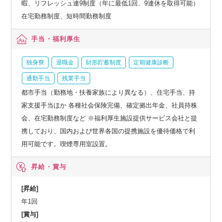
暇、リフレッシュ連9制度（年に最低1回、9連休を取得可能）
在宅勤務制度、短時間勤務制度
手当・福利厚生
独身寮
退職金
財形貯蓄制度
定期健康診断
通勤手当
残業手当
都市手当（勤務地・扶養家族により異なる）、住宅手当、持
家支援手当ほか 各種社会保険完備、確定拠出年金、社員持株
会、在宅勤務制度など ※福利厚生施設提供サービス会社と提
携しており、国内および世界各国の提携施設を優待価格で利
用可能です。喫煙専用室設置。
昇給・賞与
[昇給]
年1回
[賞与]