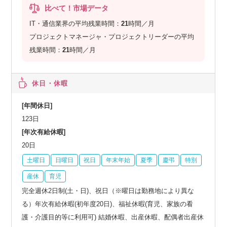
比べて！市場データ
IT・通信業界の平均残業時間：
21
時間／月
プロジェクトマネージャ・プロジェクトリーダーの平均
残業時間：
21
時間／月
休日・休暇
[年間休日]
123日
[年次有給休暇]
20日
土曜日
日曜日
祝日
年末年始
夏季
慶弔
特別
産休
育児
完全週休2日制(土・日)、祝日（※曜日は勤務地により異な
る）年次有給休暇(初年度20日)、福祉休暇(育児、家族の看
護・介護目的等に利用可) 結婚休暇、出産休暇、配偶者出産休