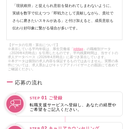
「現状維持」と捉えられ意欲を疑われてしまわないように、
実績を数字で伝えつつ「即戦力として貢献しながら、貴社で
さらに磨きたいスキルがある」と付け加えると、成長意欲も
伝わり好印象に繋がる場合が多いです。
【データの引用・算出について】
※表示している平均年収は、厚生労働省「
jobtag
」の職種別データ
（2026年4月時点）を引用したものです。平均残業時間は、当サイトの
求人データベース（2026年4月時点）に基づき算出しています。
※本データは個別の求人内容を保証するものではありません。実際の条
件については、求人票およびキャリアアドバイザーとの面談にて改めて
ご確認ください。
応募の流れ
01
ご登録
STEP
転職支援サービスへ登録し、あなたの経歴や
ご希望をご記入ください。
02
キャリアカウンセリング
STEP