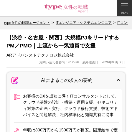
MENU
type女性の転職エージェント
ITエンジニア・システムエンジニア
ITコン
【渋谷・名古屋・関西】大規模PJをリードする
PM／PMO｜上流から一気通貫で支援
ARアドバンストテクノロジ株式会社
お問い合わせ番号：612976 最終確認日：2026年08月08日
AIによるこの求人の要約
お客様のDXを成功に導くITコンサルタントとして、
クラウド基盤の設計・構築・運用支援、セキュリテ
ィ対策の企画・実行、クラウド移行支援、技術アド
バイスと問題解決、社内標準化と知識共有に従事
年収は800万円から1500万円が目安。固定給制で定