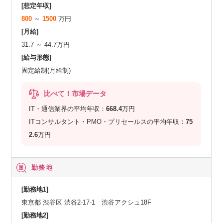
[想定年収]
800
～
1500
万円
[月給]
31.7 ～ 44.7万円
[給与形態]
固定給制(月給制)
比べて！市場データ
IT・通信業界の平均年収：
668.4
万円
ITコンサルタント・PMO・プリセールスの平均年収：
75
2.6
万円
勤務地
[勤務地1]
東京都 渋谷区 渋谷2-17-1 渋谷アクシュ18F
[勤務地2]