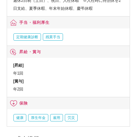
週休2日制（土日）、祝日、入社休暇 ※入社時に特別休を2
日支給、夏季休暇、年末年始休暇、慶弔休暇
手当・福利厚生
定期健康診断
残業手当
昇給・賞与
[昇給]
年1回
[賞与]
年2回
保険
健康
厚生年金
雇用
労災