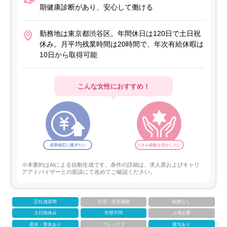
期健康診断があり、安心して働ける
勤務地は東京都渋谷区。年間休日は120日で土日祝
休み。月平均残業時間は20時間で、年次有給休暇は
10日から取得可能
こんな女性におすすめ！
成果相応に稼ぎたい
スキル経験を活かしたい
※本要約はAIによる自動生成です。条件の詳細は、求人票およびキャリ
アアドバイザーとの面談にて改めてご確認ください。
正社員採用
社宅・住宅補助
転勤なし
土日祝休み
学歴不問
上場企業
産休・育休あり
フレックス
賞与あり