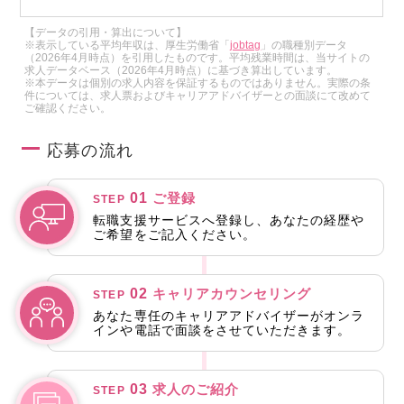
【データの引用・算出について】
※表示している平均年収は、厚生労働省「
jobtag
」の職種別データ
（2026年4月時点）を引用したものです。平均残業時間は、当サイトの
求人データベース（2026年4月時点）に基づき算出しています。
※本データは個別の求人内容を保証するものではありません。実際の条
件については、求人票およびキャリアアドバイザーとの面談にて改めて
ご確認ください。
応募の流れ
01
ご登録
STEP
転職支援サービスへ登録し、あなたの経歴や
ご希望をご記入ください。
02
キャリアカウンセリング
STEP
あなた専任のキャリアアドバイザーがオンラ
インや電話で面談をさせていただきます。
03
求人のご紹介
STEP