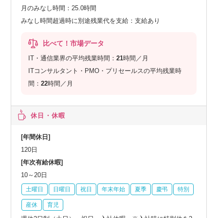
月のみなし時間：25.0時間
みなし時間超過時に別途残業代を支給：支給あり
比べて！市場データ
IT・通信業界の平均残業時間：
21
時間／月
ITコンサルタント・PMO・プリセールスの平均残業時
間：
22
時間／月
休日・休暇
[年間休日]
120日
[年次有給休暇]
10～20日
土曜日
日曜日
祝日
年末年始
夏季
慶弔
特別
産休
育児