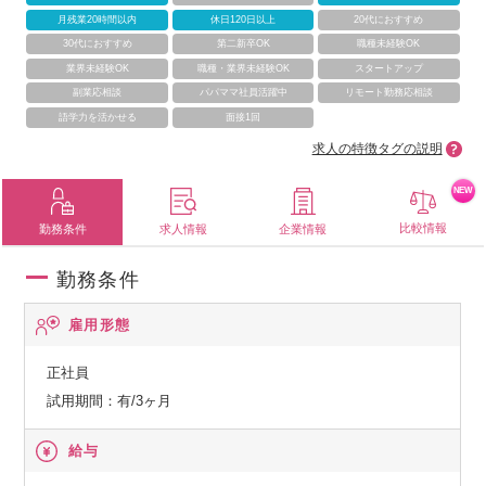
月残業20時間以内
休日120日以上
20代におすすめ
30代におすすめ
第二新卒OK
職種未経験OK
業界未経験OK
職種・業界未経験OK
スタートアップ
副業応相談
パパママ社員活躍中
リモート勤務応相談
語学力を活かせる
面接1回
求人の特徴タグの説明
NEW
比較情報
勤務条件
求人情報
企業情報
勤務条件
雇用形態
正社員
試用期間：有/3ヶ月
給与