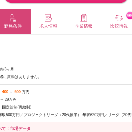
NE
比較情報
企業情報
勤務条件
求人情報
有/3ヶ月
遇に変動はありません。
400
～
500
万円
 ～ 29万円
固定給制(月給制)
年収500万円／プロジェクトリーダ（20代後半） 年収620万円／リーダ（20
べて！市場データ