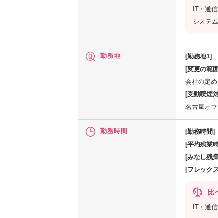
IT・通
システム
勤務地
[勤務地1]
[変更の範囲
会社の定め
[受動喫煙対
名古屋オフ
勤務時間
[勤務時間]
[平均残業時
[みなし残業
[フレック
比
IT・通