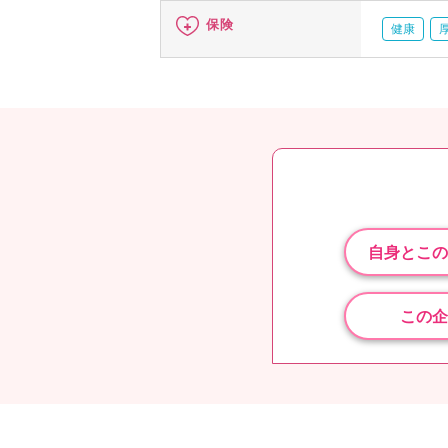
保険
健康
自身とこの
この企