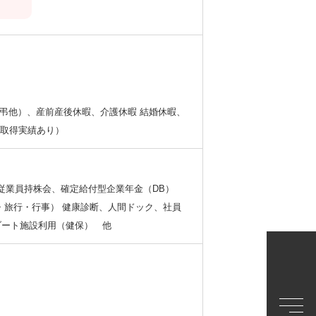
（慶弔他）、産前産後休暇、介護休暇 結婚休暇、
休取得実績あり）
万円) 従業員持株会、確定給付型企業年金（DB）
・旅行・行事） 健康診断、人間ドック、社員
ゾート施設利用（健保） 他