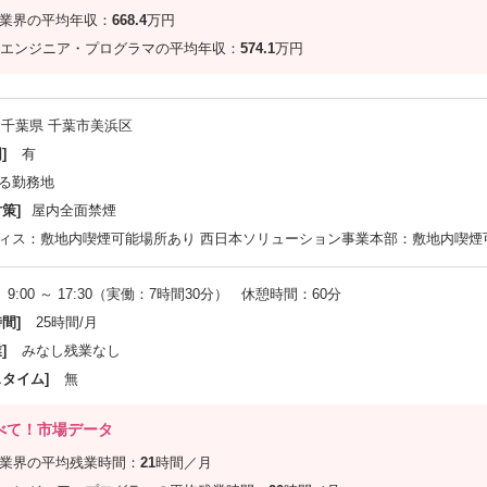
信業界の平均年収：
668.4
万円
エンジニア・プログラマの平均年収：
574.1
万円
千葉県 千葉市美浜区
]
有
る勤務地
策]
屋内全面禁煙
ィス：敷地内喫煙可能場所あり 西日本ソリューション事業本部：敷地内喫煙
9:00 ～ 17:30（実働：7時間30分） 休憩時間：60分
間]
25時間/月
]
みなし残業なし
スタイム]
無
べて！市場データ
信業界の平均残業時間：
21
時間／月