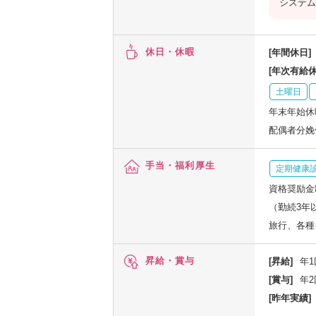
システム
休日・休暇
[年間休日]
[年次有給休
土曜日
年末年始休
配偶者分娩
手当・福利厚生
定期健康
資格奨励金制
（勤続3年
旅行、各種
昇給・賞与
[昇給]
年1
[賞与]
年2
[昨年実績]