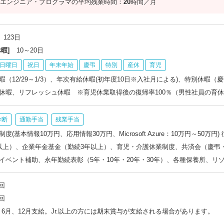
エンジニア・プログラマの平均残業時間：
20
時間／月
123日
暇]
10～20日
日曜日
祝日
年末年始
慶弔
特別
産休
育児
暇（12/29～1/3）、年次有給休暇(初年度10日※入社月による)、特別休暇
休暇、リフレッシュ休暇 ※育児休業取得後の復帰率100％（男性社員の育
診断
通勤手当
残業手当
度(基本情報10万円、応用情報30万円、Microsoft Azure：10万円～50
以上）、企業年金基金（勤続3年以上）、育児・介護休業制度、共済会（慶弔
イベント補助、永年勤続表彰（5年・10年・20年・30年）、各種保養所、リ
回
回
6月、12月支給。Jr.以上の方には期末賞与が支給される場合があります。