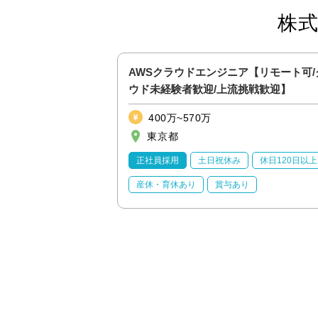
株
ラボ型開発体制立ち上
AWSクラウドエンジニア【リモート可/
核を担うポジション）
ウド未経験者歓迎/上流挑戦歓迎】
400万~570万
東京都
休日120日以上
正社員採用
土日祝休み
休日120日以上
り
産休・育休あり
賞与あり