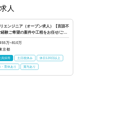
求人
リエンジニア（オープン求人）【言語不
1402_法務・コン
ご経験ご希望の案件や工程をお任せ/ご年
＞
P可】
455万~810万
455万~480万
東京都
東京都
社員採用
土日祝休み
休日120日以上
正社員採用
土日祝
休・育休あり
賞与あり
賞与あり
学歴不問