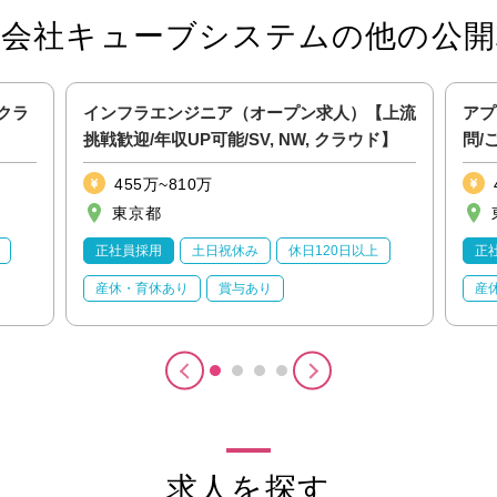
式会社キューブシステムの他の公開
クラ
インフラエンジニア（オープン求人）【上流
アプ
挑戦歓迎/年収UP可能/SV, NW, クラウド】
問/
収U
455万~810万
東京都
正社員採用
土日祝休み
休日120日以上
正
産休・育休あり
賞与あり
産
求人を探す