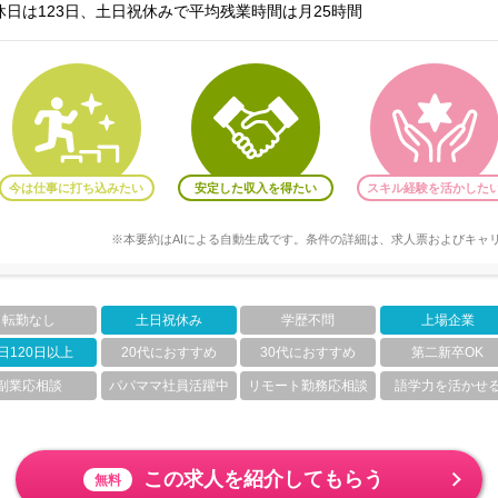
日は123日、土日祝休みで平均残業時間は月25時間
今は仕事に打ち込みたい
安定した収入を得たい
スキル経験を活かした
※本要約はAIによる自動生成です。条件の詳細は、求人票およびキャ
転勤なし
土日祝休み
学歴不問
上場企業
日120日以上
20代におすすめ
30代におすすめ
第二新卒OK
副業応相談
パパママ社員活躍中
リモート勤務応相談
語学力を活かせ
この求人を紹介してもらう
無料