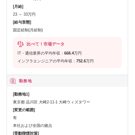
[月給]
23 ～ 33万円
[給与形態]
固定給制(月給制)
比べて！市場データ
IT・通信業界の平均年収：
668.4
万円
インフラエンジニアの平均年収：
752.6
万円
勤務地
[勤務地1]
東京都 品川区 大崎2-11-1 大崎ウィズタワー
[変更の範囲]
有
本社および全国の拠点
[受動喫煙対策]