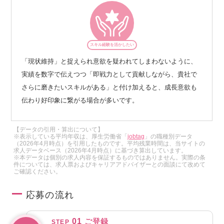
スキル経験を活かしたい
「現状維持」と捉えられ意欲を疑われてしまわないように、
実績を数字で伝えつつ「即戦力として貢献しながら、貴社で
さらに磨きたいスキルがある」と付け加えると、成長意欲も
伝わり好印象に繋がる場合が多いです。
【データの引用・算出について】
※表示している平均年収は、厚生労働省「
jobtag
」の職種別データ
（2026年4月時点）を引用したものです。平均残業時間は、当サイトの
求人データベース（2026年4月時点）に基づき算出しています。
※本データは個別の求人内容を保証するものではありません。実際の条
件については、求人票およびキャリアアドバイザーとの面談にて改めて
ご確認ください。
応募の流れ
01
ご登録
STEP