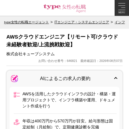
MENU
type女性の転職エージェント
ITエンジニア・システムエンジニア
インフラ
AWSクラウドエンジニア【リモート可/クラウド
未経験者歓迎/上流挑戦歓迎】
株式会社キューブシステム
お問い合わせ番号：646821 最終確認日：2026年08月07日
AIによるこの求人の要約
AWSを活用したクラウドインフラの設計・構築・運
用プロジェクトで、インフラ構築や運用、ドキュメ
ント作成を行う
年収は400万円から570万円が目安。給与形態は固
定給制（月給制）で、定期健康診断を完備