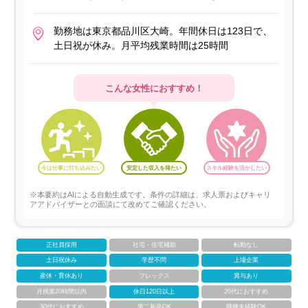
勤務地は東京都品川区大崎。年間休日は123日で、
土日祝が休み。月平均残業時間は25時間
こんな女性におすすめ！
今は仕事に打ち込みたい
安定した収入を得たい
スキル経験を活かしたい
※本要約はAIによる自動生成です。条件の詳細は、求人票およびキャリ
アアドバイザーとの面談にて改めてご確認ください。
正社員採用
社宅・住宅補助
転勤なし
土日祝休み
学歴不問
上場企業
産休・育休あり
フレックス
賞与あり
月残業20時間以内
休日120日以上
20代におすすめ
30代におすすめ
第二新卒OK
職種未経験OK