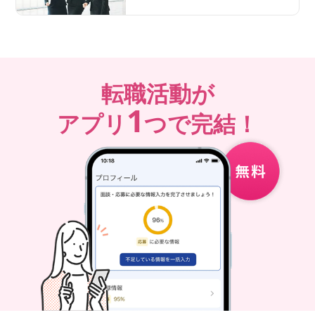
転職活動が
1
アプリ
つで完結！