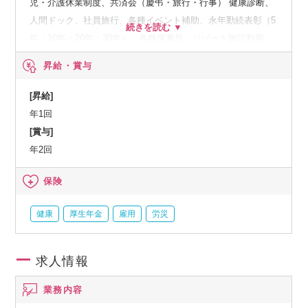
児・介護休業制度、共済会（慶弔・旅行・行事） 健康診断、
人間ドック、社員旅行、各種イベント補助、永年勤続表彰（5
年・10年・20年・30年）、各種保養所、リゾート施設利用
（健保） 他
昇給・賞与
[昇給]
年1回
[賞与]
年2回
保険
健康
厚生年金
雇用
労災
求人情報
業務内容