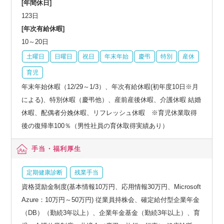
[年間休日]
123日
[年次有給休暇]
10～20日
土曜日
日曜日
祝日
年末年始
慶弔
特別
産休
育児
年末年始休暇（12/29～1/3）、年次有給休暇(初年度10日※月
による)、特別休暇（慶弔他）、産前産後休暇、介護休暇 結婚
休暇、配偶者分娩休暇、リフレッシュ休暇 ※育児休業取得
後の復帰率100％（男性社員の育休取得実績あり）
手当・福利厚生
定期健康診断
残業手当
資格奨励金制度(基本情報10万円、応用情報30万円、Microsoft
Azure：10万円～50万円) 従業員持株会、確定給付型企業年金
（DB）（勤続3年以上）、企業年金基金（勤続3年以上）、育