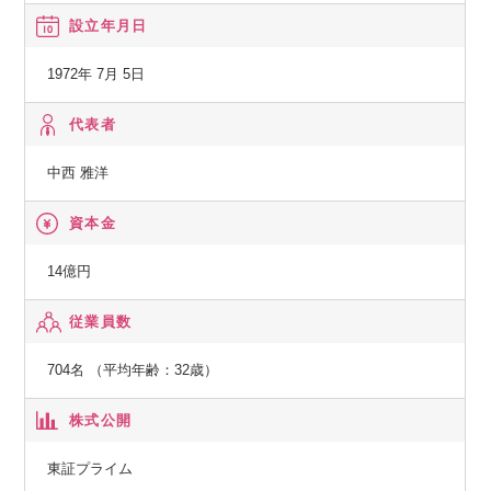
に対応したサービス）
設立年月日
・プロフェッショナル・サービス
（顧客の情報化システムの情報化サイクル全般に対応したサ
1972年 7月 5日
ービス）
代表者
中西 雅洋
資本金
14億円
従業員数
704名 （平均年齢：32歳）
株式公開
東証プライム