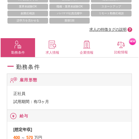
業界未経験OK
職種・業界未経験OK
スタートアップ
副業応相談
パパママ社員活躍中
リモート勤務応相談
語学力を活かせる
面接1回
求人の特徴タグの説明
NEW
比較情報
勤務条件
求人情報
企業情報
勤務条件
雇用形態
正社員
試用期間：有/3ヶ月
給与
[想定年収]
400
～
570
万円