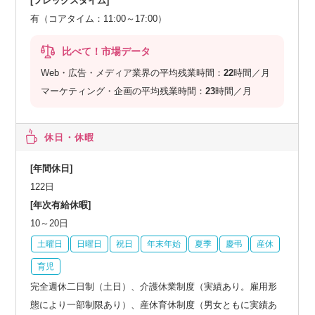
[フレックスタイム]
有（コアタイム：11:00～17:00）
比べて！市場データ
Web・広告・メディア業界の平均残業時間：
22
時間／月
マーケティング・企画の平均残業時間：
23
時間／月
休日・休暇
[年間休日]
122日
[年次有給休暇]
10～20日
土曜日
日曜日
祝日
年末年始
夏季
慶弔
産休
育児
完全週休二日制（土日）、介護休業制度（実績あり。雇用形
態により一部制限あり）、産休育休制度（男女ともに実績あ