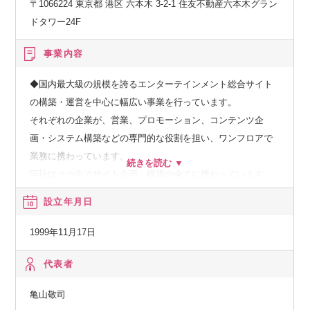
〒1066224 東京都 港区 六本木 3-2-1 住友不動産六本木グラン
ドタワー24F
事業内容
◆国内最大級の規模を誇るエンターテインメント総合サイト
の構築・運営を中心に幅広い事業を行っています。
それぞれの企業が、営業、プロモーション、コンテンツ企
画・システム構築などの専門的な役割を担い、ワンフロアで
業務に携わっています。
同社はその中でサイト企画、構築の全てに携わっています。
新コンテンツの企画部隊、構築、運営部隊全てが整っていま
設立年月日
す。
1999年11月17日
代表者
亀山敬司