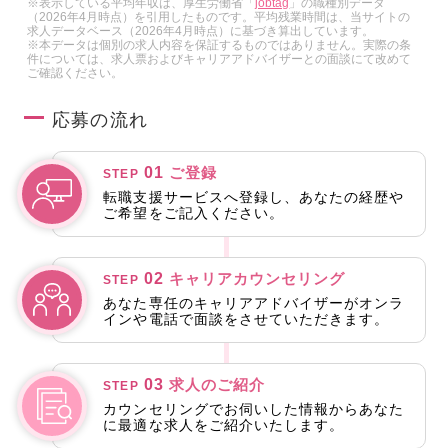
※表示している平均年収は、厚生労働省「
jobtag
」の職種別データ
（2026年4月時点）を引用したものです。平均残業時間は、当サイトの
求人データベース（2026年4月時点）に基づき算出しています。
※本データは個別の求人内容を保証するものではありません。実際の条
件については、求人票およびキャリアアドバイザーとの面談にて改めて
ご確認ください。
応募の流れ
01
ご登録
STEP
転職支援サービスへ登録し、あなたの経歴や
ご希望をご記入ください。
02
キャリアカウンセリング
STEP
あなた専任のキャリアアドバイザーがオンラ
インや電話で面談をさせていただきます。
03
求人のご紹介
STEP
カウンセリングでお伺いした情報からあなた
に最適な求人をご紹介いたします。