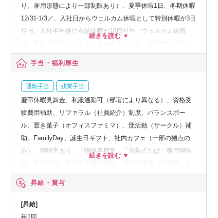
り。雇用形態により一部制限あり）、夏季休暇1日、冬期休暇
12/31-1/3／、入社日からウェルカム休暇として特別休暇が3日
付与、入社半年後に有給休暇が10日付与（ウェルカム休暇
は、期限が付与日から６ヶ月経過後のため、未使用分は消
滅）
手当・福利厚生
通勤手当
残業手当
慶弔休暇見舞金、私服通勤可（部署により異なる）、資格受
験費用補助、リファラル（社員紹介）制度、バランスボー
ル、置き菓子（オフィスファミマ）、部活動（サークル）補
助、FamilyDay、誕生日ギフト、社内カフェ（一部の拠点の
み）、喫煙室あり、「喫煙専用室」「加熱式たばこ専用喫煙
室」双方設置、採用会食費用補助、福利厚生費（親睦費、食
事費）、ウェルカムランチ制度、DMMサービスの社内割引、
昇給・賞与
在宅系サービス法人割引、飲食系サービス法人割引、旅行代
理店割引ほか
[昇給]
年1回