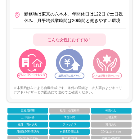
勤務地は東京の六本木。年間休日は122日で土日祝
休み、月平均残業時間は20時間と働きやすい環境
こんな女性におすすめ！
公私のバランスをとりた
成果相応に稼ぎたい
スキル経験を活かしたい
い
※本要約はAIによる自動生成です。条件の詳細は、求人票およびキャリ
アアドバイザーとの面談にて改めてご確認ください。
正社員採用
社宅・住宅補助
転勤なし
土日祝休み
学歴不問
上場企業
産休・育休あり
フレックス
賞与あり
月残業20時間以内
休日120日以上
20代におすすめ
30代におすすめ
第二新卒OK
職種未経験OK