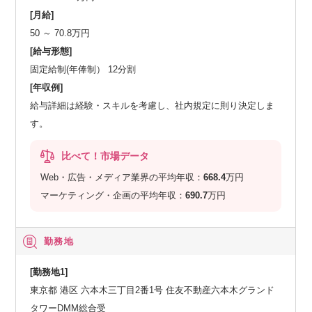
[月給]
50 ～ 70.8万円
[給与形態]
固定給制(年俸制） 12分割
[年収例]
給与詳細は経験・スキルを考慮し、社内規定に則り決定しま
す。
比べて！市場データ
Web・広告・メディア業界の平均年収：
668.4
万円
マーケティング・企画の平均年収：
690.7
万円
勤務地
[勤務地1]
東京都 港区 六本木三丁目2番1号 住友不動産六本木グランド
タワーDMM総合受