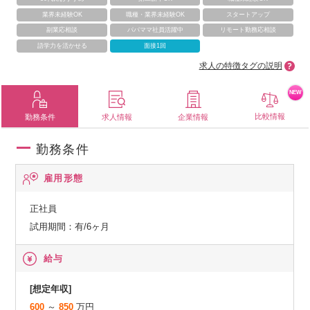
業界未経験OK
職種・業界未経験OK
スタートアップ
副業応相談
パパママ社員活躍中
リモート勤務応相談
語学力を活かせる
面接1回
求人の特徴タグの説明
NEW
比較情報
勤務条件
求人情報
企業情報
勤務条件
雇用形態
正社員
試用期間：有/6ヶ月
給与
[想定年収]
600
～
850
万円