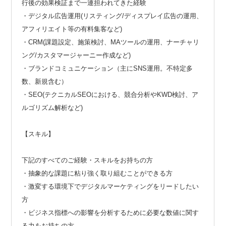
行後の効果検証まで一連担われてきた経験
・デジタル広告運用(リスティング/ディスプレイ広告の運用、
アフィリエイト等の有料集客など)
・CRM(課題設定、施策検討、MAツールの運用、ナーチャリ
ング/カスタマージャーニー作成など)
・ブランドコミュニケーション（主にSNS運用。不特定多
数、新規含む）
・SEO(テクニカルSEOにおける、競合分析やKWD検討、ア
ルゴリズム解析など)
【スキル】
下記のすべてのご経験・スキルをお持ちの方
・抽象的な課題に粘り強く取り組むことができる方
・激変する環境下でデジタルマーケティングをリードしたい
方
・ビジネス指標への影響を分析するために必要な数値に関す
る力をお持ちの方