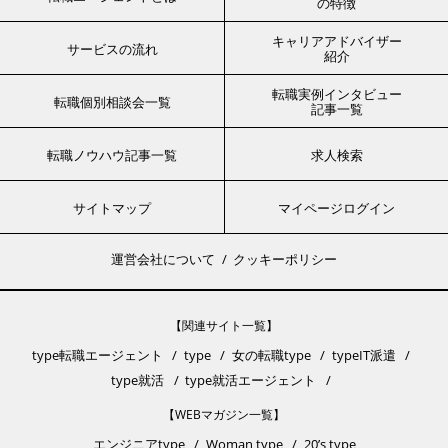
の特徴
キャリアアドバイザー
サービスの流れ
紹介
転職実例インタビュー
転職個別相談会一覧
記事一覧
転職ノウハウ記事一覧
求人検索
サイトマップ
マイページログイン
運営会社について
クッキーポリシー
【関連サイト一覧】
type転職エージェント
type
女の転職type
typeIT派遣
type就活
type就活エージェント
【WEBマガジン一覧】
エンジニアtype
Woman type
20’s type