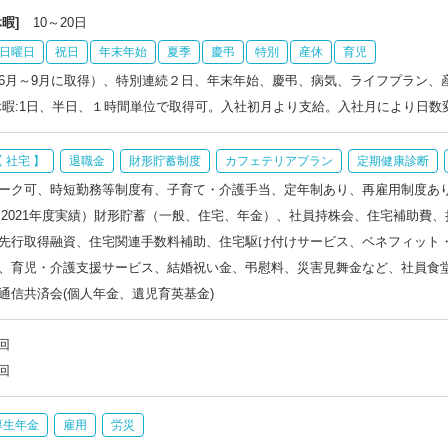
暇]
10～20日
日曜日
祝日
年末年始
夏季
慶弔
特別
産休
育児
6月～9月に取得）、特別連続２日、年末年始、慶弔、病気、ライフプラン、
休暇:1日、半日、１時間単位で取得可。入社初月より支給。入社月により日数
 社宅 】
退職金
財形貯蓄制度
カフェテリアプラン
定期健康診断
ーク可、時短勤務等制度有、子育て・介護手当、定年制あり、再雇用制度あ
2％（2021年度実績）財形貯蓄（一般、住宅、年金）、社員持株会、住宅補助
先行取得融資、住宅関連手数料補助、住宅駆け付けサービス、ベネフィット
、育児・介護支援サービス、結婚祝い金、弔慰料、災害見舞金など、社員食
通信共済会(個人年金、遺児育英基金)
回
回
厚生年金
雇用
労災