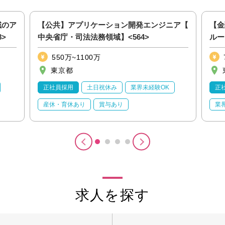
域のア
【公共】アプリケーション開発エンジニア【
【金
>
中央省庁・司法法務領域】<564>
ルー
550万~1100万
東京都
正社員採用
土日祝休み
業界未経験OK
正
産休・育休あり
賞与あり
業
求人を探す