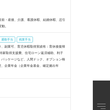
産前・産後、介護、看護休暇、結婚休暇、忌引
変動。
通勤手当
残業手当
り、副業可、育児休暇取得実績有：育休後復帰
費、持家取得支援費、住宅ローン返済補助、利子
・パッケージなど、人間ドック、オプション検
堂、企業年金（企業年金基金、確定拠出年