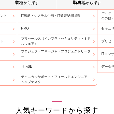
業種
勤務地
から探す
から探す
パッケー
タント
IT戦略・システム企画・IT監査/内部統制
その他
ト
PMO
セキュ
プリセールス（インフラ・セキュリティ・ミド
スト
プリセー
ルウェア）
プロジェクトマネージャ・プロジェクトリーダ
ITコン
ー
データ
社内SE
テクニカルサポート・フィールドエンジニア・
ヘルプデスク
人気キーワードから探す