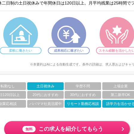
二日制の土日祝休みで年間休日は120日以上。月平均残業は25時間で
柔軟に働きたい
成果相応に稼ぎたい
スキル経験を活かした
※本要約はAIによる自動生成です。条件の詳細は、求人票およびキャ
転勤なし
土日祝休み
学歴不問
上場企業
日120日以上
20代におすすめ
30代におすすめ
第二新卒OK
副業応相談
パパママ社員活躍中
リモート勤務応相談
語学力を活かせ
この求人を紹介してもらう
無料