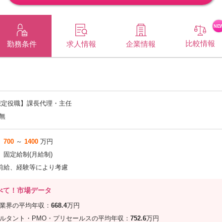
NE
比較情報
企業情報
勤務条件
求人情報
想定役職】課長代理・主任
無
700
～
1400
万円
固定給制(月給制)
前給、経験等により考慮
べて！市場データ
信業界の平均年収：
668.4
万円
サルタント・PMO・プリセールスの平均年収：
752.6
万円