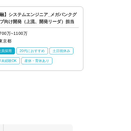
融】システムエンジニア_メガバンクグ
【金融】《若手歓迎
プ向け開発（上流、開発リーダ）担当
システム開発エンジ
700万~1100万
550万~850万
東京都
東京都
社員採用
20代におすすめ
土日祝休み
正社員採用
20代
界未経験OK
産休・育休あり
業界未経験OK
産