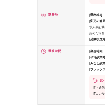
勤務地
[勤務地1]
[変更の範囲
求人票記載
認めた場合
[受動喫煙対
勤務時間
[勤務時間]
[平均残業時
[みなし残業
[フレック
比
IT・通
ITコン