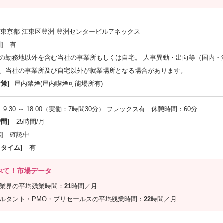
東京都 江東区豊洲 豊洲センタービルアネックス
]
有
の勤務地以外を含む当社の事業所もしくは自宅。 人事異動・出向等（国内・
、当社の事業所及び自宅以外が就業場所となる場合があります。
策]
屋内禁煙(屋内喫煙可能場所有)
9:30 ～ 18:00（実働：7時間30分） フレックス有 休憩時間：60分
間]
25時間/月
]
確認中
スタイム]
有
べて！市場データ
信業界の平均残業時間：
21
時間／月
サルタント・PMO・プリセールスの平均残業時間：
22
時間／月