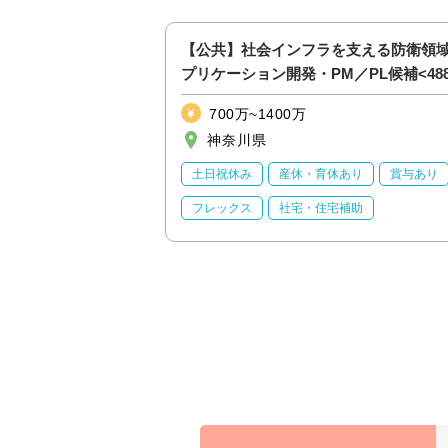
ステムのシステム刷新
【公共】社会インフラを支える防衛領
／アプリケーション開
プリケーション開発・PM／PL候補<488
700万~1400万
神奈川県
業界未経験OK
土日祝休み
産休・育休あり
賞与あり
り
フレックス
社宅・住宅補助