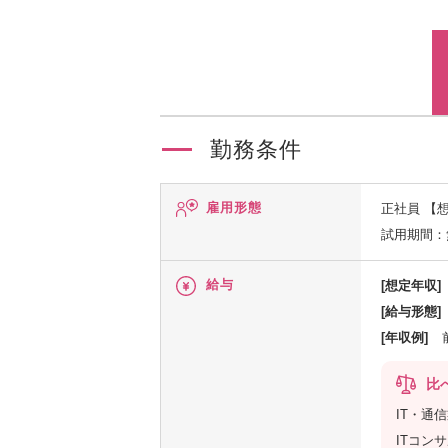
勤務条件
雇用形態
正社員
【
試用期間：
給与
[想定年収]
[給与形態]
[年収例]
比
IT・通
ITコン