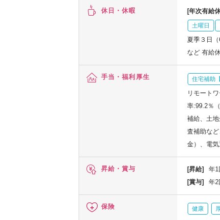
休日・休暇
[年次有給休
土曜日
夏季３日（
など 有給
手当・福利厚生
住宅補助【
リモートワ
率:99.
補給、土地
査補助など
金）、電気
昇給・賞与
[昇給]
年1
[賞与]
年2
保険
健康