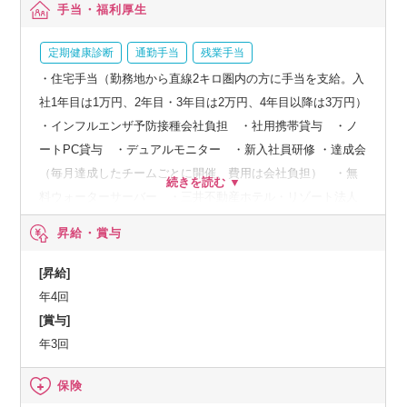
手当・福利厚生
定期健康診断
通勤手当
残業手当
・住宅手当（勤務地から直線2キロ圏内の方に手当を支給。入
社1年目は1万円、2年目・3年目は2万円、4年目以降は3万円）
・インフルエンザ予防接種会社負担 ・社用携帯貸与 ・ノ
ートPC貸与 ・デュアルモニター ・新入社員研修 ・達成会
（毎月達成したチームごとに開催、費用は会社負担） ・無
料ウォーターサーバー ・三井不動産ホテル・リゾート法人
優待
昇給・賞与
[昇給]
年4回
[賞与]
年3回
保険