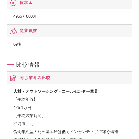
資本金
幅広い求人情報がございます。理想の保育の仕事が見つかる
まで、手厚くサポートいたします。
4956万8000円
従業員数
69名
比較情報
同じ業界の比較
人材・アウトソーシング・コールセンター業界
【平均年収】
426.1万円
【平均残業時間】
24時間／月
労働集約型のため基本給は低くインセンティブで稼ぐ構造。