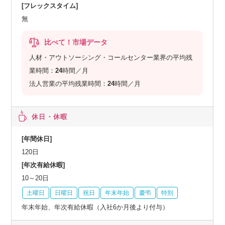
[フレックスタイム]
無
比べて！市場データ
人材・アウトソーシング・コールセンター業界の平均残
業時間：
24
時間／月
法人営業の平均残業時間：
24
時間／月
休日・休暇
[年間休日]
120日
[年次有給休暇]
10～20日
土曜日
日曜日
祝日
年末年始
慶弔
特別
年末年始、年次有給休暇（入社6か月後より付与）