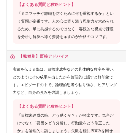
【よくある質問と攻略ヒント】
「ミスマッチや離職を防ぐために何を重視するか」とい
う質問が定番です。人の心に寄り添う忍耐力が求められ
るため、単に共感するのではなく、客観的な視点で課題
を分析し解決へ導く姿勢を示すのが合格のコツです。
【職種別】
面接アドバイス
実績を伝える際は、目標達成率などの具体的な数字を用い、
どのようにその成果を出したかを論理的に話すと好印象で
す。エピソードの中で、論理的思考や粘り強さ、ヒアリング
力など、自身の強みを強調しましょう。
【よくある質問と攻略ヒント】
「目標未達成の時、どう動くか？」が頻出です。気合だ
けでなく「要因をどう分析し、行動量をどう修正した
か」を論理的に話しましょう。失敗を糧にPDCAを回せ