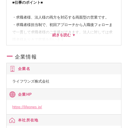
■仕事のポイント■
・求職者様、法人様の両方を対応する両面型の営業です。
・求職者様担当制で、初回アプローチから入職後フォローま
で一貫して求職者様のご支援ができます。法人に対しては求
職者様ありきで営業を行います。
・新規求職者様の獲得は集客担当が別部署にあり営業が個別
で他媒体を利用しての集客やスカウトの必要はありません。
企業情報
・新規求職者様の割り当ては、1ヶ月あたり30～50名ほどにな
企業名
ります。
・スペシャリストの最低達成ラインは決定人数3～4名/月ほど
ライフワンズ株式会社
（成約手数料250万円/月）になります。
・スペシャリストへの昇格ラインは、決定人数6～7名/月ほど
企業HP
（成約手数料400万円/月）になります。3か月間の成約金額1,
200万円以上（決定人数15～20名）でスペシャリストに昇格が
https://lifeones.jp/
可能です。
本社所在地
・マッチングは当社のデータベースを利用して自動化が進ん