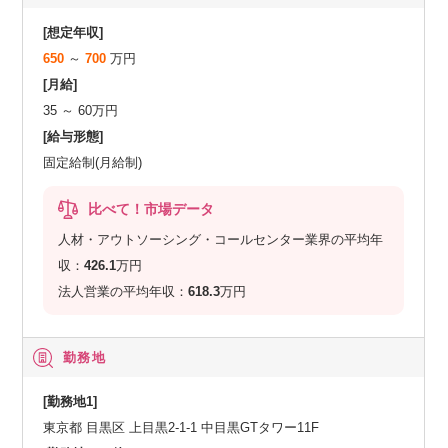
[想定年収]
650
～
700
万円
[月給]
35 ～ 60万円
[給与形態]
固定給制(月給制)
比べて！市場データ
人材・アウトソーシング・コールセンター業界の平均年
収：
426.1
万円
法人営業の平均年収：
618.3
万円
勤務地
[勤務地1]
東京都 目黒区 上目黒2-1-1 中目黒GTタワー11F