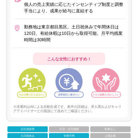
個人の売上実績に応じたインセンティブ制度と調整
手当により、成果が給与に直結する
勤務地は東京都目黒区。土日祝休みで年間休日は
120日、有給休暇は10日から取得可能。月平均残業
時間は30時間
こんな女性におすすめ！
今は仕事に打ち込みたい
成果相応に稼ぎたい
スキル経験を活かしたい
※本要約はAIによる自動生成です。条件の詳細は、求人票およびキャリ
アアドバイザーとの面談にて改めてご確認ください。
正社員採用
社宅・住宅補助
転勤なし
土日祝休み
学歴不問
上場企業