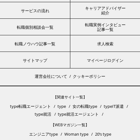
キャリアアドバイザー
サービスの流れ
紹介
転職実例インタビュー
転職個別相談会一覧
記事一覧
転職ノウハウ記事一覧
求人検索
サイトマップ
マイページログイン
運営会社について
クッキーポリシー
【関連サイト一覧】
type転職エージェント
type
女の転職type
typeIT派遣
type就活
type就活エージェント
【WEBマガジン一覧】
エンジニアtype
Woman type
20’s type