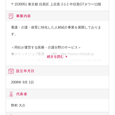
でいるため、人材紹介の営業スキームを理解していれば求人
〒1530051 東京都 目黒区 上目黒 2-1-1 中目黒GTタワー11階
の詳細を知らなくても実績を出すことができます。
・顧客とのやり取りは、主に電話、LINE、メールを利用して
事業内容
の営業スタイルです。
・求人数に強みがあり、ご紹介者の8割以上は既存の取引先で
看護・介護・保育に特化した人材紹介事業を展開しておりま
す。
す。
・成果主義の社風で、自分の裁量で営業活動を行うことがで
きます。自由な営業活動を好む方にはぴったりの環境です。
＜同社が運営する医療・介護分野のサービス＞
◆クリックジョブ看護 URL：http://nurse.clickjob.jp
クリックジョブ看護は、質・量ともに日本最高水準の医療
系求人サイト。
設立年月日
業界初の新サービス『クリックだけで面接予約』を立ち上
げ、これまでにないスピーディーな転職活動を実現。
2008年 9月 1日
◆クリックジョブ介護 URL：http://kaigo.clickjob.jp
クリックジョブ介護は、介護職に特化した人材紹介サービ
代表者
ス。専門エージェントが介護職の転職を強力サポート。
野村 大介
◆クリックジョブ保育 https://hoiku.clickjob.jp/
全国の保育園や幼稚園の正社員、契約社員、パートなど、