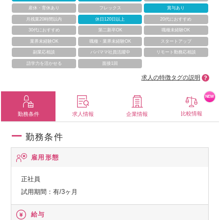
産休・育休あり
フレックス
賞与あり
月残業20時間以内
休日120日以上
20代におすすめ
30代におすすめ
第二新卒OK
職種未経験OK
業界未経験OK
職種・業界未経験OK
スタートアップ
副業応相談
パパママ社員活躍中
リモート勤務応相談
語学力を活かせる
面接1回
求人の特徴タグの説明
NEW
比較情報
勤務条件
求人情報
企業情報
勤務条件
雇用形態
正社員
試用期間：有/3ヶ月
給与