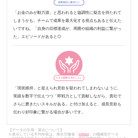
成果相応に稼ぎたい
「お金のみが動力源」と思われると協調性に疑念を持たれて
しまうかも。チームで成果を最大化する視点もあると伝えた
いですね。「自身の目標達成が、周囲や組織の利益に繋がっ
た」エピソードがあると◎
スキル経験を活かしたい
「現状維持」と捉えられ意欲を疑われてしまわないように、
実績を数字で伝えつつ「即戦力として貢献しながら、貴社で
さらに磨きたいスキルがある」と付け加えると、成長意欲も
伝わり好印象に繋がる場合が多いです。
【データの引用・算出について】
※表示している平均年収は、厚生労働省「
jobtag
」の職種別データ