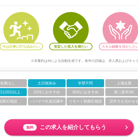
今は仕事に打ち込みたい
安定した収入を得たい
スキル経験を活かした
※本要約はAIによる自動生成です。条件の詳細は、求人票およびキャ
転勤なし
土日祝休み
学歴不問
上場企業
日120日以上
20代におすすめ
30代におすすめ
第二新卒OK
副業応相談
パパママ社員活躍中
リモート勤務応相談
語学力を活かせ
この求人を紹介してもらう
無料