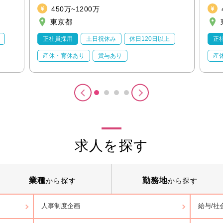
450万~1200万
東京都
正社員採用
土日祝休み
休日120日以上
正
産休・育休あり
賞与あり
産
求人を探す
業種
勤務地
から探す
から探す
人事制度企画
給与/社