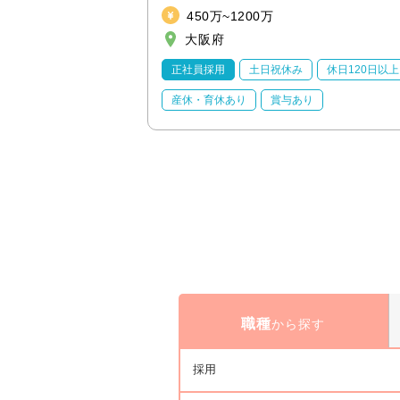
450万~1200万
大阪府
休日120日以上
正社員採用
土日祝休み
休日120日以上
り
産休・育休あり
賞与あり
職種
から探す
採用