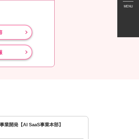
MENU
容
報
事業開発【AI SaaS事業本部】
SWE/ソフトウェア
Solution事業本部】_