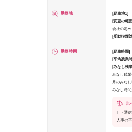
勤務地
[勤務地1]
[変更の範囲
会社の定め
[受動喫煙対
勤務時間
[勤務時間]
[平均残業時
[みなし残業
みなし残業手
月のみなし時
みなし時間
比
IT・通
人事の平