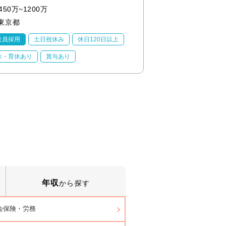
450万~1200万
500万~1200万
東京都
東京都
社員採用
土日祝休み
休日120日以上
正社員採用
土日祝
休・育休あり
賞与あり
産休・育休あり
賞
年収
から探す
会保険・労務