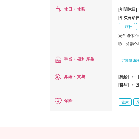
休日・休暇
[年間休日]
[年次有給休
土曜日
完全週休2
暇、介護休
手当・福利厚生
定期健康
昇給・賞与
[昇給]
年1
[賞与]
年2
保険
健康