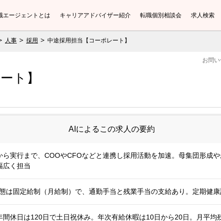
職エージェントとは
キャリアアドバイザー紹介
転職個別相談会
求人検索
人事
採用
中途採用担当【コーポレート】
お問い
レート】
AIによるこの求人の要約
から実行まで、COOやCFOなどと連携し採用活動を加速。母集団形成
幅広く担当
与形態は固定給制（月給制）で、通勤手当と残業手当の支給あり。定期健
間休日は120日で土日祝休み。年次有給休暇は10日から20日。月平均