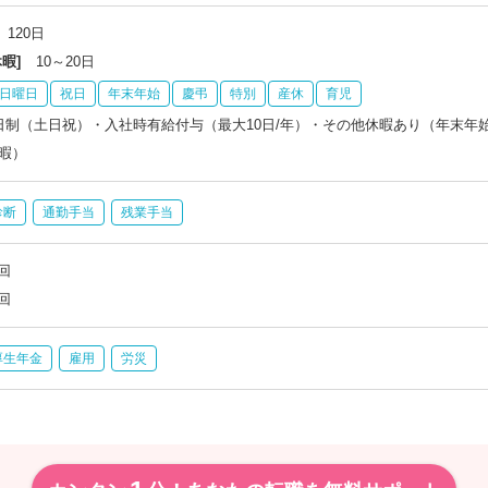
120日
暇]
10～20日
日曜日
祝日
年末年始
慶弔
特別
産休
育児
日制（土日祝）・入社時有給付与（最大10日/年）・その他休暇あり（年末年
暇）
診断
通勤手当
残業手当
回
回
厚生年金
雇用
労災