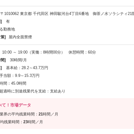
〒1010062 東京都 千代田区 神田駿河台4丁目6番地 御茶ノ水ソラシティ21
]
有
る勤務地
策]
屋内全面禁煙
10:00 ～ 19:00（実働：8時間00分） 休憩時間：60分
間]
30時間/月
]
基本給：28.2～43.7万円
当額：9.9～15.3万円
間：45.0時間
超過時に別途残業代を支給：支給あり
べて！市場データ
信業界の平均残業時間：
21
時間／月
均残業時間：
23
時間／月