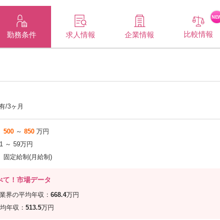
NE
比較情報
企業情報
勤務条件
求人情報
有/3ヶ月
500
～
850
万円
.1 ～ 59万円
固定給制(月給制)
べて！市場データ
信業界の平均年収：
668.4
万円
均年収：
513.5
万円