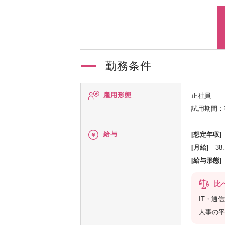
勤務条件
雇用形態
正社員
試用期間：
給与
[想定年収]
[月給]
38
[給与形態]
比
IT・通
人事の平