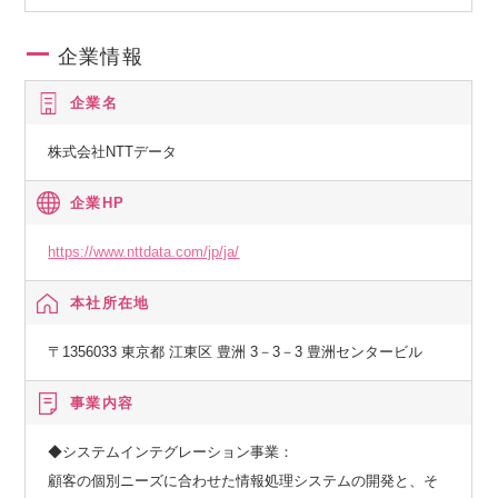
ビスを提供している。
・本社(GP&S事業部)の役割として、「グループ会社の統制管
企業情報
理」のみならず、
企業名
「事業、技術面でのハンズオンでの指導」を実践しており、
これを推進するためのナレッジと人財の蓄積を当事業部にお
株式会社NTTデータ
いても積極的に行っている。
企業HP
https://www.nttdata.com/jp/ja/
本社所在地
〒1356033 東京都 江東区 豊洲 3－3－3 豊洲センタービル
事業内容
◆システムインテグレーション事業：
顧客の個別ニーズに合わせた情報処理システムの開発と、そ