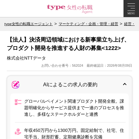
MENU
type女性の転職エージェント
マーケティング・企画・管理・経営
経営・エ
【法人】決済周辺領域における新事業立ち上げ、
プロダクト開発を推進する人財の募集<1222>
株式会社NTTデータ
お問い合わせ番号：562024 最終確認日：2026年08月09日
AIによるこの求人の要約
グローバルペイメント関連プロダクト開発全般。課
題明確化からサービス提供まで一連のプロセスを推
進し、多様なステークホルダーと連携
年収450万円から1300万円。固定給制で、社宅、住
宅手当、財形貯蓄、定期健康診断を完備