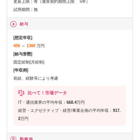
更新上限：有（通算契約期間上限: 5年）
試用期間：無
給与
[想定年収]
450
～
1300
万円
[給与形態]
固定給制(月給制)
[年収例]
前給、経験等により考慮
比べて！市場データ
IT・通信業界の平均年収：
668.4
万円
経営・エグゼクティブ・経営/事業企画の平均年収：
917.
2
万円
勤務地