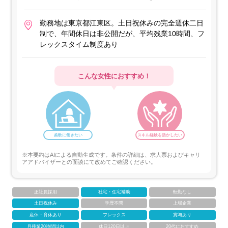
勤務地は東京都江東区。土日祝休みの完全週休二日
制で、年間休日は非公開だが、平均残業10時間、フ
レックスタイム制度あり
こんな女性におすすめ！
柔軟に働きたい
スキル経験を活かしたい
※本要約はAIによる自動生成です。条件の詳細は、求人票およびキャリ
アアドバイザーとの面談にて改めてご確認ください。
正社員採用
社宅・住宅補助
転勤なし
土日祝休み
学歴不問
上場企業
産休・育休あり
フレックス
賞与あり
月残業20時間以内
休日120日以上
20代におすすめ