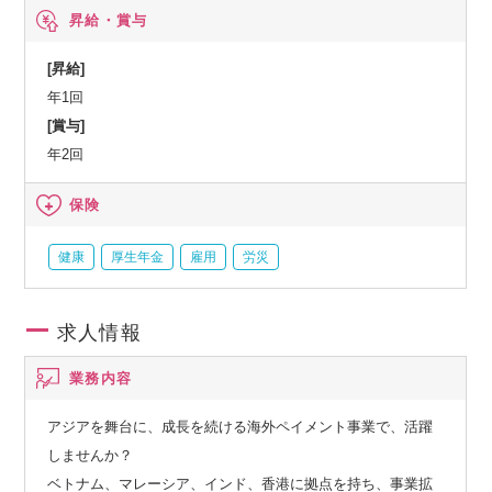
ケージなど、人間ドック、オプション検査補助など、育児・
昇給・賞与
介護支援サービス、結婚祝い金、弔慰料、災害見舞金など、
社員食堂、企業年金（企業年金基金、確定拠出年金）、電気
[昇給]
通信共済会(個人年金、遺児育英基金)
年1回
[賞与]
年2回
保険
健康
厚生年金
雇用
労災
求人情報
業務内容
アジアを舞台に、成長を続ける海外ペイメント事業で、活躍
しませんか？
ベトナム、マレーシア、インド、香港に拠点を持ち、事業拡