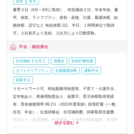
産休
育児
夏季３日（6月～9月に取得）、特別連続２日、年末年始、慶
弔、病気、ライフプラン、産前・産後、介護、看護休暇、結
婚休暇、忌引など 有給休暇:1日、半日、１時間単位で取得
可。入社初月より支給。入社月により日数変動。
手当・福利厚生
住宅補助【 社宅 】
退職金
財形貯蓄制度
カフェテリアプラン
定期健康診断
通勤手当
残業手当
リモートワーク可、時短勤務等制度有、子育て・介護手当、
定年制あり、再雇用制度あり、副業可、育児休暇取得実績
有：育休後復帰率:99.2％（2021年度実績）財形貯蓄（一般、
住宅、年金）、社員持株会、住宅補助費、持家取得支援費、
住宅ローン返済補助、利子補給、土地先行取得融資、住宅関
連手数料補助、住宅駆け付けサービス、ベネフィット・パッ