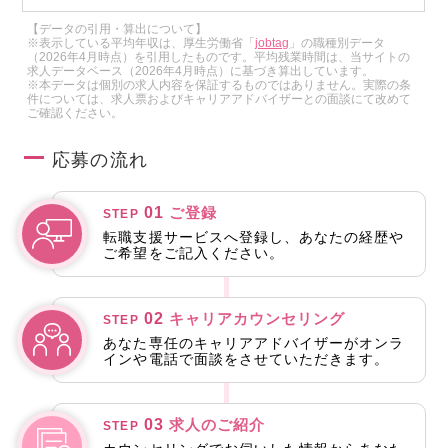
【データの引用・算出について】
※表示している平均年収は、厚生労働省「
jobtag
」の職種別データ
（2026年4月時点）を引用したものです。平均残業時間は、当サイトの
求人データベース（2026年4月時点）に基づき算出しています。
※本データは個別の求人内容を保証するものではありません。実際の条
件については、求人票およびキャリアアドバイザーとの面談にて改めて
ご確認ください。
応募の流れ
01
ご登録
STEP
転職支援サービスへ登録し、あなたの経歴や
ご希望をご記入ください。
02
キャリアカウンセリング
STEP
あなた専任のキャリアアドバイザーがオンラ
インや電話で面談をさせていただきます。
03
求人のご紹介
STEP