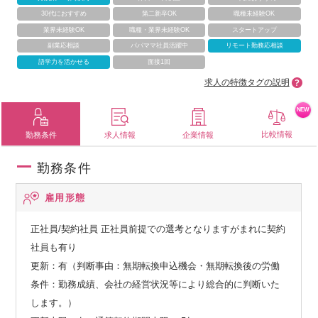
30代におすすめ
第二新卒OK
職種未経験OK
業界未経験OK
職種・業界未経験OK
スタートアップ
副業応相談
パパママ社員活躍中
リモート勤務応相談
語学力を活かせる
面接1回
求人の特徴タグの説明
NEW
比較情報
勤務条件
求人情報
企業情報
勤務条件
雇用形態
正社員/契約社員
正社員前提での選考となりますがまれに契約
社員も有り
更新：有（判断事由：無期転換申込機会・無期転換後の労働
条件：勤務成績、会社の経営状況等により総合的に判断いた
します。）