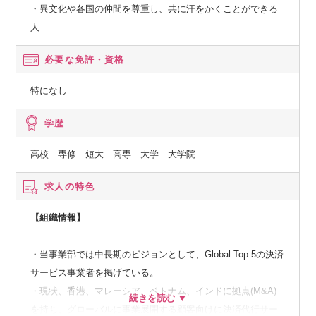
・異文化や各国の仲間を尊重し、共に汗をかくことができる
人
必要な免許・資格
特になし
学歴
高校 専修 短大 高専 大学 大学院
求人の特色
【組織情報】
・当事業部では中長期のビジョンとして、Global Top 5の決済
サービス事業者を掲げている。
・現状、香港、マレーシア、ベトナム、インドに拠点(M&A)
を持ち、グローバルに事業展開する顧客向けに決済代行サー