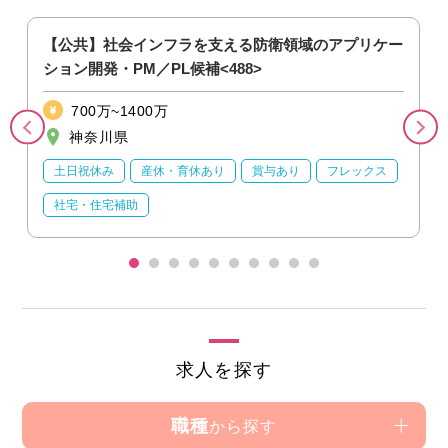
【公共】社会インフラを支える防衛領域のアプリケー
ション開発・PM／PL候補<488>
700万~1400万
神奈川県
土日祝休み
産休・育休あり
賞与あり
フレックス
社宅・住宅補助
求人を探す
職種
から探す