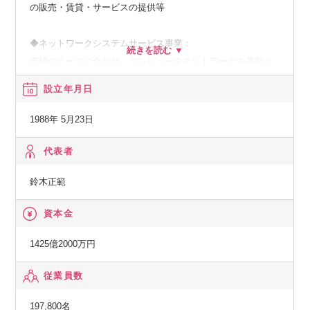
の販売・賃貸・サービスの提供等
◆ネットワークシステムサービス事業：
市場のニーズに合わせ、コンピュータネットワークを基盤と
した、種々の情報提供、情報処理等のサービスの提供
設立年月日
◆その他の事業：
1988年 5月23日
顧客の経営上の問題点に係わる調査・分析、情報処理システ
ムの在り方に係わる企画・提案、保守・ファシリティマネジ
代表者
メント等
鈴木正範
資本金
1425億2000万円
従業員数
197,800名