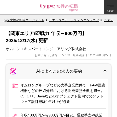
MENU
type女性の転職エージェント
ITエンジニア・システムエンジニア
システム
【関東エリア/即戦力 年収～900万円】
2025/12/17(水) 更新
オムロンエキスパートエンジニアリング株式会社
お問い合わせ番号：559163 最終確認日：2026年05月22日
AIによるこの求人の要約
オムロングループなどの大手企業案件で、FAや医療
機器などの技術分野における開発業務全般を担当。
C、C++、Javaなどのオブジェクト指向でのソフト
ウェア設計経験1年以上が必要
年収400万円から900万円が目安。通勤手当や残業