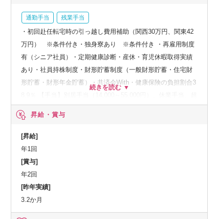
通勤手当
残業手当
・初回赴任転宅時の引っ越し費用補助（関西30万円、関東42
万円） ※条件付き・独身寮あり ※条件付き ・再雇用制度
有（シニア社員）・定期健康診断・産休・育児休暇取得実績
あり・社員持株制度・財形貯蓄制度（一般財形貯蓄・住宅財
形貯蓄・財形年金貯蓄）・共済会With・健康保険の負担割合3
8.9％ 【手当】別居手当（14,000～55,000円）、休業手当、超
過勤務手当、早出残業手当、休日勤務手当、深夜勤務手当、
昇給・賞与
法定外60時間超手当、休日出張手当、研修手当など
[昇給]
年1回
[賞与]
年2回
[昨年実績]
3.2か月