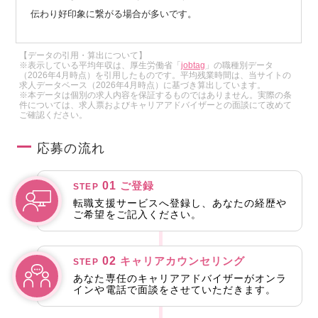
伝わり好印象に繋がる場合が多いです。
【データの引用・算出について】
※表示している平均年収は、厚生労働省「
jobtag
」の職種別データ
（2026年4月時点）を引用したものです。平均残業時間は、当サイトの
求人データベース（2026年4月時点）に基づき算出しています。
※本データは個別の求人内容を保証するものではありません。実際の条
件については、求人票およびキャリアアドバイザーとの面談にて改めて
ご確認ください。
応募の流れ
01
ご登録
STEP
転職支援サービスへ登録し、あなたの経歴や
ご希望をご記入ください。
02
キャリアカウンセリング
STEP
あなた専任のキャリアアドバイザーがオンラ
インや電話で面談をさせていただきます。