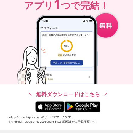
1
アプリ
つで完結！
無料ダウンロードはこちら
※App StoreはApple Inc.のサービスマークです。
※Android、Google PlayはGoogle Inc.の商標または登録商標です。