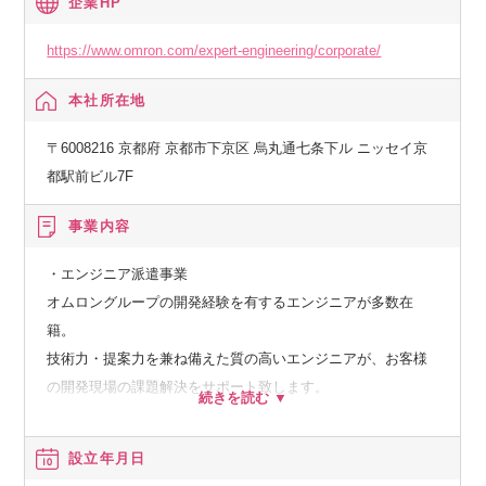
企業HP
https://www.omron.com/expert-engineering/corporate/
本社所在地
〒6008216 京都府 京都市下京区 烏丸通七条下ル ニッセイ京
都駅前ビル7F
事業内容
・エンジニア派遣事業
オムロングループの開発経験を有するエンジニアが多数在
籍。
技術力・提案力を兼ね備えた質の高いエンジニアが、お客様
の開発現場の課題解決をサポート致します。
・設計/開発/評価受託事業
設立年月日
長年の受託実績に基づく、技術力・提案力により、開発現場