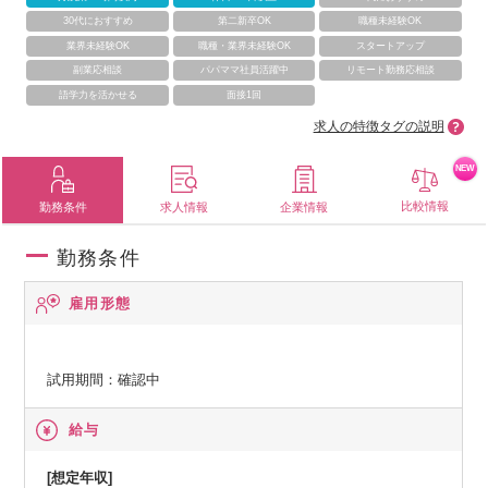
30代におすすめ
第二新卒OK
職種未経験OK
業界未経験OK
職種・業界未経験OK
スタートアップ
副業応相談
パパママ社員活躍中
リモート勤務応相談
語学力を活かせる
面接1回
求人の特徴タグの説明
NEW
比較情報
勤務条件
求人情報
企業情報
勤務条件
雇用形態
試用期間：確認中
給与
[想定年収]