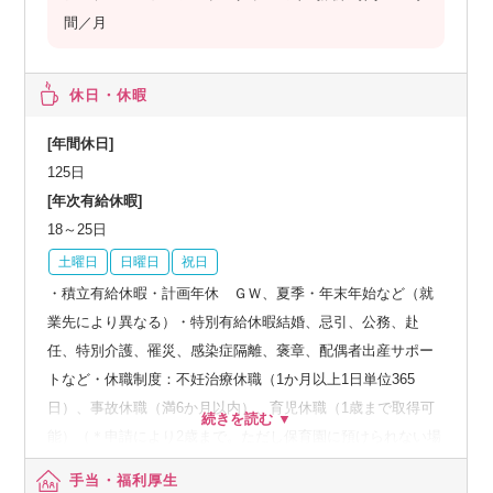
間／月
休日・休暇
[年間休日]
125日
[年次有給休暇]
18～25日
土曜日
日曜日
祝日
・積立有給休暇・計画年休 ＧＷ、夏季・年末年始など（就
業先により異なる）・特別有給休暇結婚、忌引、公務、赴
任、特別介護、罹災、感染症隔離、褒章、配偶者出産サポー
トなど・休職制度：不妊治療休職（1か月以上1日単位365
日）、事故休職（満6か月以内）、育児休職（1歳まで取得可
能）（＊申請により2歳まで。ただし保育園に預けられない場
合は2歳の3月末まで）、配偶者転勤による転居など
手当・福利厚生