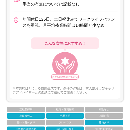
手当の有無については記載なし
年間休日125日、土日祝休みでワークライフバラン
スを重視。月平均残業時間は14時間と少なめ
こんな女性におすすめ！
スキル経験を活かしたい
※本要約はAIによる自動生成です。条件の詳細は、求人票およびキャリ
アアドバイザーとの面談にて改めてご確認ください。
正社員採用
社宅・住宅補助
転勤なし
土日祝休み
学歴不問
上場企業
産休・育休あり
フレックス
賞与あり
月残業20時間以内
休日120日以上
20代におすすめ