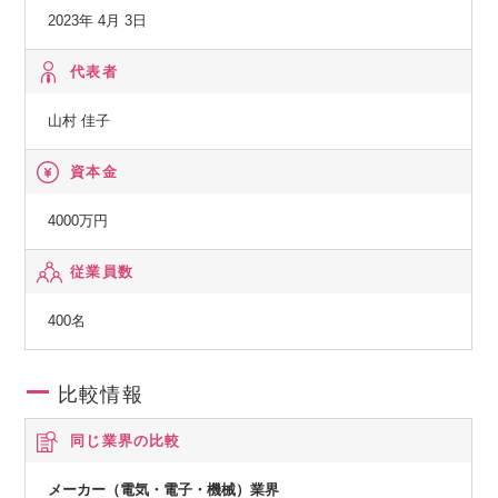
のニーズにお応えします。
2023年 4月 3日
派遣業務から受託への切り替え検討についてもご相談くださ
い。
代表者
山村 佳子
資本金
4000万円
従業員数
400名
比較情報
同じ業界の比較
メーカー（電気・電子・機械）業界