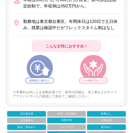
定給制で、年収例は350万円から。
勤務地は東京都台東区。年間休日は120日で土日休
み。残業は確認中だがフレックスタイム制はなし
こんな女性におすすめ！
成果相応に稼ぎたい
スキル経験を活かしたい
※本要約はAIによる自動生成です。条件の詳細は、求人票およびキャリ
アアドバイザーとの面談にて改めてご確認ください。
正社員採用
社宅・住宅補助
転勤なし
土日祝休み
学歴不問
上場企業
産休・育休あり
フレックス
賞与あり