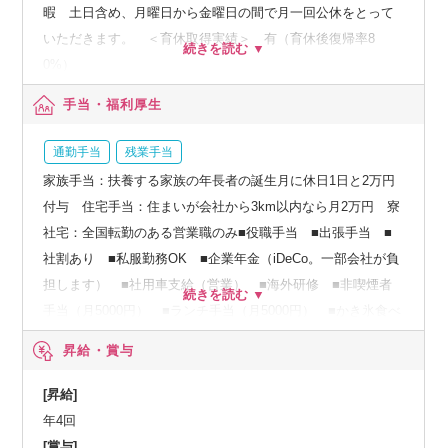
暇 土日含め、月曜日から金曜日の間で月一回公休をとって
いただきます。 ＜育休取得実績＞ 有（育休後復帰率8
0%）
手当・福利厚生
通勤手当
残業手当
家族手当：扶養する家族の年長者の誕生月に休日1日と2万円
付与 住宅手当：住まいが会社から3km以内なら月2万円 寮
社宅：全国転勤のある営業職のみ■役職手当 ■出張手当 ■
社割あり ■私服勤務OK ■企業年金（iDeCo。一部会社が負
担します） ■社用車支給（営業） ■海外研修 ■非喫煙者
手当（月5000円） ■ランチ手当（月5000円） ■かき氷食べ
放題 ■ネイルOK ■ジム（無料で利用可。会社から徒歩5分
昇給・賞与
と便利な立地です） ■カフェスペースあり ・ウォーターサ
ーバー ・コーヒーサーバー ・ティーメーカー ■特別手当
[昇給]
（扶養する家族・配偶者のうち、年長者の誕生月に休日1日と
年4回
2万円付与）
[賞与]