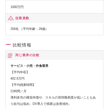
ともできます。
1000万円
従業員数
258名 （平均年齢：28歳）
比較情報
同じ業界の比較
サービス・小売・外食業界
【平均年収】
402.6万円
【平均残業時間】
21時間／月
薄利多売の構造特徴や、スキルの習得難易度が低いこともあ
り給与は低め。DX導入で残業は改善傾向。