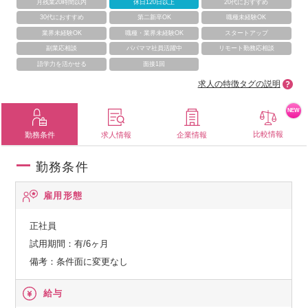
月残業20時間以内
休日120日以上
20代におすすめ
30代におすすめ
第二新卒OK
職種未経験OK
業界未経験OK
職種・業界未経験OK
スタートアップ
副業応相談
パパママ社員活躍中
リモート勤務応相談
語学力を活かせる
面接1回
求人の特徴タグの説明
NEW
比較情報
勤務条件
求人情報
企業情報
勤務条件
雇用形態
正社員
試用期間：有/6ヶ月
備考：条件面に変更なし
給与