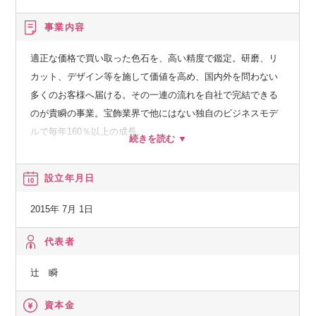
ります。このタイミングだからこそのご経験を多数積んでい
ただけます。
事業内容
ポジションの魅力
適正な価格で買い取った色石を、高い精度で鑑定。研磨、リ
カット、デザイン等を施して価値を高め、国内外を問わない
・市場で類を見ないほど圧倒的な速度で事業成長している組
多くのお客様へ届ける。その一連の流れを自社で完結できる
織にて、最前線に立ってビジネスを前進させることに関与で
のが貴瞬の事業。宝飾業界で他にはない独自のビジネスモデ
きる環境です。
ルで毎年160％以上の成長。
・経営層や他組織の部門長など組織の中核メンバーととも
に、幹部候補として、社長の右腕として、経営に関わってい
・色石、ダイヤモンド、貴金属、各種買取
設立年月日
ただくことができます。
・ジュエリーの加工、リメイク、研磨、リカット
・キャリアパスとしても、ご本人の希望や志向性に応じて、
・上記商品の販売、輸出入
2015年 7月 1日
取締役兼事業部長・社長室長、CSO等の道を歩むことが可能
です
代表者
（当社は30代で取締役に就任している社員もおり、年次関係
辻 瞬
なくご活躍頂けます）。
・弊社のビジョンは、色石の買取領域でのビジネスで終わら
資本金
ず、中長期的には人材領域やグローバルな事業に関与するこ