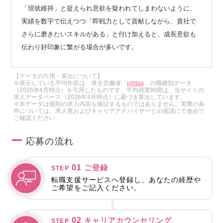
「現状維持」と捉えられ意欲を疑われてしまわないように、
実績を数字で伝えつつ「即戦力として貢献しながら、貴社で
さらに磨きたいスキルがある」と付け加えると、成長意欲も
伝わり好印象に繋がる場合が多いです。
【データの引用・算出について】
※表示している平均年収は、厚生労働省「
jobtag
」の職種別データ
（2026年4月時点）を引用したものです。平均残業時間は、当サイトの
求人データベース（2026年4月時点）に基づき算出しています。
※本データは個別の求人内容を保証するものではありません。実際の条
件については、求人票およびキャリアアドバイザーとの面談にて改めて
ご確認ください。
応募の流れ
01
ご登録
STEP
転職支援サービスへ登録し、あなたの経歴や
ご希望をご記入ください。
02
キャリアカウンセリング
STEP