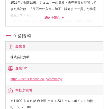
2015年の創業以来、ジュエリーの買取・販売事業を展開して
きた当社は、「宝石の仕入れ～加工～販売まで一貫した物流
生産システム」
「社会的意義の高い人・社会・環境に配慮した再利用商品」
で注目を集めています。
「世界一質が高い」と言われる日本の中古品。香港をはじめ
企業情報
とする海外支社を通じて、質の高い買取りサービスを途上国
企業名
に輸出するため、
持続可能な社会を実現するため、「再生宝石事業」を2026年
株式会社貴瞬
までに確立していきます。
企業HP
今後、今期300億円、来期500億円を目指すにあたり、代表直
下の社長室にて各事業部の収支最適化を中心に担って頂く方
https://recruit.kishun.co.jp/company/
を募集致します。
本社所在地
2027年の上場に向けて準備中でもあるため、IPOコンサルタ
ント出身の課長をはじめとした上場準備室を設けたり、
〒1100016 東京都 台東区 台東 4-33-1 クロスポイント御徒
主幹事証券の選定など、着実に上場に向けて準備を進めてお
町 8、9、10F