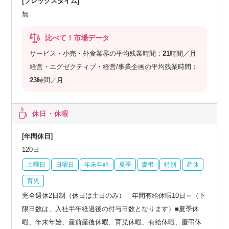
[フレックスタイム]
無
比べて！市場データ
サービス・小売・外食業界の平均残業時間：
21
時間／月
経営・エグゼクティブ・経営/事業企画の平均残業時間：
23
時間／月
休日・休暇
[年間休日]
120日
土曜日
日曜日
年末年始
夏季
慶弔
特別
産休
育児
完全週休2日制（休日は土日のみ） 年間有給休暇10日～（下
限日数は、入社半年経過後の付与日数となります）■夏季休
暇、年末年始、産前産後休暇、育児休暇、有給休暇、慶弔休