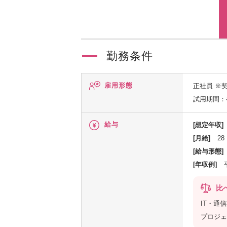
勤務条件
雇用形態
正社員
※
試用期間：
給与
[想定年収]
[月給]
28
[給与形態]
[年収例]
比
IT・通
プロジェ