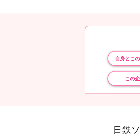
自身とこの
この企
日鉄