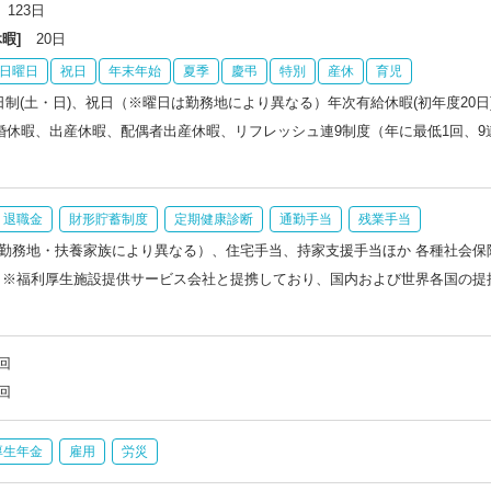
123日
暇]
20日
日曜日
祝日
年末年始
夏季
慶弔
特別
産休
育児
日制(土・日)、祝日（※曜日は勤務地により異なる）年次有給休暇(初年度20
結婚休暇、出産休暇、配偶者出産休暇、リフレッシュ連9制度（年に最低1回、
退職金
財形貯蓄制度
定期健康診断
通勤手当
残業手当
勤務地・扶養家族により異なる）、住宅手当、持家支援手当ほか 各種社会保
 ※福利厚生施設提供サービス会社と提携しており、国内および世界各国の提
回
回
厚生年金
雇用
労災