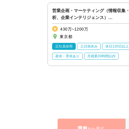
日系リース会社向
営業企画・マーケティング（情報収集
性あり【金融_21】
析、企業インテリジェンス）
【ITS&E/S&M2_39】
430万~1200万
東京都
休日120日以上
正社員採用
土日祝休み
休日120日以上
20時間以内
産休・育休あり
月残業20時間以内
職種
から探す