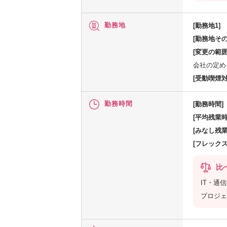
勤務地
[勤務地1]
[勤務地その
[変更の範囲
会社の定め
[受動喫煙対
勤務時間
[勤務時間]
[平均残業時
[みなし残業
[フレック
比
IT・通
プロジェ