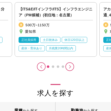
・分
【ITS&E/ITインフラ/ITS】インフラエンジニ
アカ
ア（PM候補）(初任地：名古屋）
通_
500万~1150万
愛知県
正社員採用
土日祝休み
休日120日以上
正
産休・育休あり
月残業20時間以内
産
求人を探す
業種
勤務地
から探す
から探す