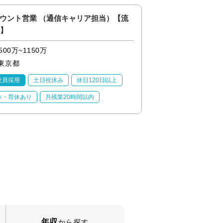
ウント営業 （通信キャリア担当）【流
◎【産業】アプリケ
4】
補/PLM領域
500万~1150万
500万~1150万
東京都
東京都
社員採用
土日祝休み
休日120日以上
正社員採用
土日祝
休・育休あり
月残業20時間以内
産休・育休あり
月
年収
から探す