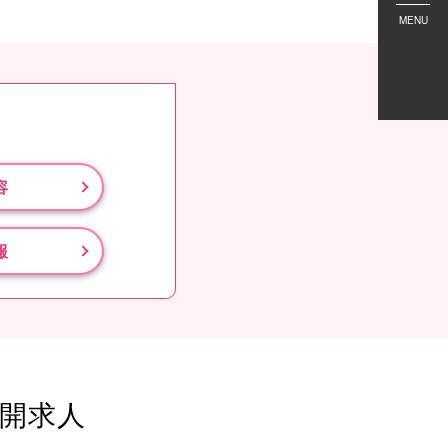
MENU
容
報
開求人