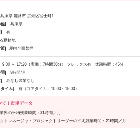
兵庫県 姫路市 広畑区富士町1
他]
兵庫県
]
有
る勤務地
策]
屋内全面禁煙
9:00 ～ 17:20（実働：7時間30分） フレックス有 休憩時間：45分
間]
9時間/月
]
みなし残業なし
スタイム]
有（コアタイム：10:00～15:00）
べて！市場データ
信業界の平均残業時間：
21
時間／月
クトマネージャ・プロジェクトリーダーの平均残業時間：
21
時間／月