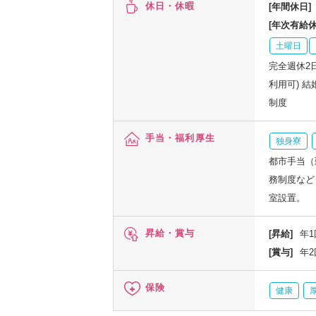
休日・休暇
[年間休日]
[年次有給休
土曜日
完全週休2
利用可) 
制度
手当・福利厚生
独身寮
都市手当（
務制度など
室設置。
昇給・賞与
[昇給]
年1
[賞与]
年2
保険
健康