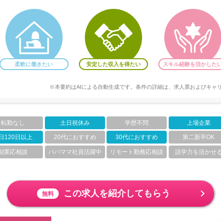
柔軟に働きたい
安定した収入を得たい
スキル経験を活かした
※本要約はAIによる自動生成です。条件の詳細は、求人票およびキャ
転勤なし
土日祝休み
学歴不問
上場企業
日120日以上
20代におすすめ
30代におすすめ
第二新卒OK
副業応相談
パパママ社員活躍中
リモート勤務応相談
語学力を活かせ
この求人を紹介してもらう
無料