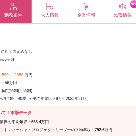
NE
比較情報
企業情報
勤務条件
求人情報
契約期間の定めなし
有/6ヶ月
500
～
1150
万円
 ～ 56万円
固定給制(月給制)
平均年齢：40歳 / 平均年収869.9万※2023年3月期
べて！市場データ
信業界の平均年収：
668.4
万円
クトマネージャ・プロジェクトリーダーの平均年収：
752.6
万円