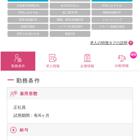
月残業20時間以内
休日120日以上
20代におすすめ
30代におすすめ
第二新卒OK
職種未経験OK
業界未経験OK
職種・業界未経験OK
スタートアップ
副業応相談
パパママ社員活躍中
リモート勤務応相談
語学力を活かせる
面接1回
求人の特徴タグの説明
NEW
比較情報
勤務条件
求人情報
企業情報
勤務条件
雇用形態
正社員
試用期間：有/6ヶ月
給与