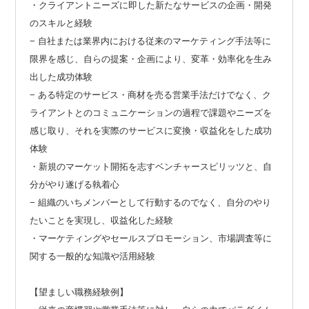
・クライアントニーズに即した新たなサービスの企画・開発
のスキルと経験
− 自社または業界内における従来のマーケティング手法等に
限界を感じ、自らの提案・企画により、変革・効率化を生み
出した成功体験
− ある特定のサービス・商材を売る営業手法だけでなく、ク
ライアントとのコミュニケーションの過程で課題やニーズを
感じ取り、それを実際のサービスに変換・収益化をした成功
体験
・新規のマーケット開拓を志すベンチャースピリッツと、自
分がやり遂げる執着心
− 組織のいちメンバーとして行動するのでなく、自分のやり
たいことを実現し、収益化した経験
・マーケティングやセールスプロモーション、市場調査等に
関する一般的な知識や活用経験
【望ましい職務経験例】