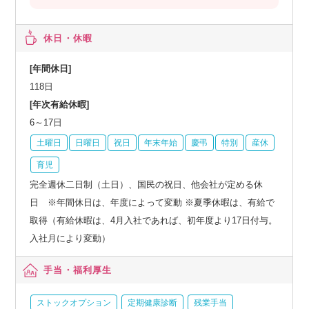
休日・休暇
[年間休日]
118日
[年次有給休暇]
6～17日
土曜日
日曜日
祝日
年末年始
慶弔
特別
産休
育児
完全週休二日制（土日）、国民の祝日、他会社が定める休
日 ※年間休日は、年度によって変動 ※夏季休暇は、有給で
取得（有給休暇は、4月入社であれば、初年度より17日付与。
入社月により変動）
手当・福利厚生
ストックオプション
定期健康診断
残業手当