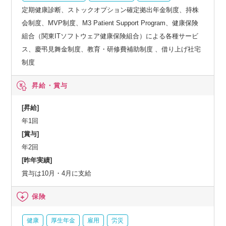
定期健康診断、ストックオプション確定拠出年金制度、持株
会制度、MVP制度、M3 Patient Support Program、健康保険
組合（関東ITソフトウェア健康保険組合）による各種サービ
ス、慶弔見舞金制度、教育・研修費補助制度 、借り上げ社宅
制度
昇給・賞与
[昇給]
年1回
[賞与]
年2回
[昨年実績]
賞与は10月・4月に支給
保険
健康
厚生年金
雇用
労災