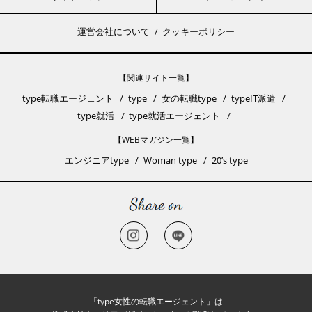
運営会社について
クッキーポリシー
【関連サイト一覧】
type転職エージェント
type
女の転職type
typeIT派遣
type就活
type就活エージェント
【WEBマガジン一覧】
エンジニアtype
Woman type
20’s type
「type女性の転職エージェント」は