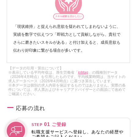
スキル経験を活かしたい
「現状維持」と捉えられ意欲を疑われてしまわないように、
実績を数字で伝えつつ「即戦力として貢献しながら、貴社で
さらに磨きたいスキルがある」と付け加えると、成長意欲も
伝わり好印象に繋がる場合が多いです。
【データの引用・算出について】
※表示している平均年収は、厚生労働省「
jobtag
」の職種別データ
（2026年4月時点）を引用したものです。平均残業時間は、当サイトの
求人データベース（2026年4月時点）に基づき算出しています。
※本データは個別の求人内容を保証するものではありません。実際の条
件については、求人票およびキャリアアドバイザーとの面談にて改めて
ご確認ください。
応募の流れ
01
ご登録
STEP
転職支援サービスへ登録し、あなたの経歴や
ご希望をご記入ください。