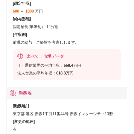
[想定年収]
600
～
1000
万円
[給与形態]
固定給制(年俸制） 12分割
[年収例]
前職の給与、ご経験を考慮しします。
比べて！市場データ
IT・通信業界の平均年収：
668.4
万円
法人営業の平均年収：
618.3
万円
勤務地
[勤務地1]
東京都 港区 赤坂1丁目11番44号 赤坂インターシティ10階
[変更の範囲]
有