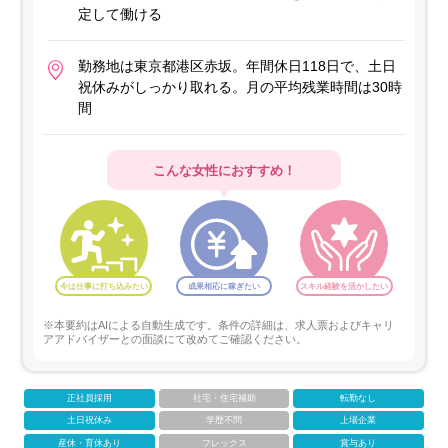
定して働ける
勤務地は東京都港区赤坂。年間休日118日で、土日
祝休みがしっかり取れる。月の平均残業時間は30時
間
こんな女性におすすめ！
今は仕事に打ち込みたい
成果相応に稼ぎたい
スキル経験を活かしたい
※本要約はAIによる自動生成です。条件の詳細は、求人票およびキャリ
アアドバイザーとの面談にて改めてご確認ください。
正社員採用
社宅・住宅補助
転勤なし
土日祝休み
学歴不問
上場企業
産休・育休あり
フレックス
賞与あり