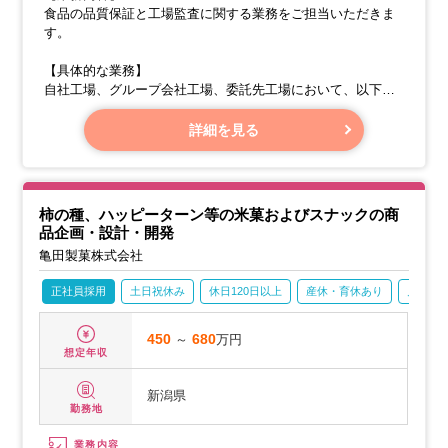
食品の品質保証と工場監査に関する業務をご担当いただきま
す。
【具体的な業務】
自社工場、グループ会社工場、委託先工場において、以下の
業務をお願いいたします。
・自社の基準に基づいた工場監査と衛生面でのご指導
詳細を見る
柿の種、ハッピーターン等の米菓およびスナックの商
品企画・設計・開発
亀田製菓株式会社
正社員採用
土日祝休み
休日120日以上
産休・育休あり
月残業2
450
～
680
万円
想定年収
新潟県
勤務地
業務内容