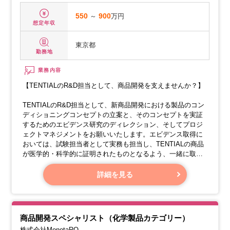
550
～
900
万円
想定年収
東京都
勤務地
業務内容
【TENTIALのR&D担当として、商品開発を支えませんか？】
TENTIALのR&D担当として、新商品開発における製品のコン
ディショニングコンセプトの立案と、そのコンセプトを実証
するためのエビデンス研究のディレクション、そしてプロジ
ェクトマネジメントをお願いいたします。エビデンス取得に
おいては、試験担当者として実務も担当し、TENTIALの商品
が医学的・科学的に証明されたものとなるよう、一緒に取り
組んでいきましょう。
詳細を見る
【業務内容】
・
【外部パートナーとの連携】
商品開発スペシャリスト（化学製品カテゴリー）
株式会社MonotaRO