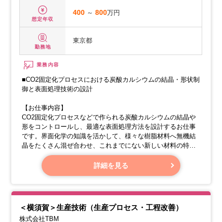
400
～
800
万円
想定年収
東京都
勤務地
業務内容
■CO2固定化プロセスにおける炭酸カルシウムの結晶・形状制
御と表面処理技術の設計
【お仕事内容】
CO2固定化プロセスなどで作られる炭酸カルシウムの結晶や
形をコントロールし、最適な表面処理方法を設計するお仕事
です。界面化学の知識を活かして、様々な樹脂材料へ無機結
晶をたくさん混ぜ合わせ、これまでにない新しい材料の特性
を発見する大切な役割を担っていただきます。
詳細を見る
・無機フィラーの結晶成長と形のコントロール
二酸化炭素を吸収するプロセスなどで、炭酸カルシウムの結
晶を作る技術や、その形を思い通りに操る技術を開発しま
す。
＜横須賀＞生産技術（生産プロセス・工程改善）
株式会社TBM