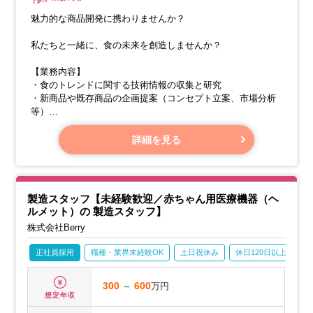
魅力的な商品開発に携わりませんか？
私たちと一緒に、食の未来を創造しませんか？
【業務内容】
・食のトレンドに関する技術情報の収集と研究
・新商品や既存商品の企画提案（コンセプト立案、市場分析
等）
・目標品質のモデル化と量産化に向けた取り組み（技術条件
確立、原価設計、安全設計等）
詳細を見る
製造スタッフ【未経験歓迎／赤ちゃん用医療機器（ヘ
ルメット）の 製造スタッフ】
株式会社Berry
正社員採用
職種・業界未経験OK
土日祝休み
休日120日以上
月
300
～
600
万円
想定年収