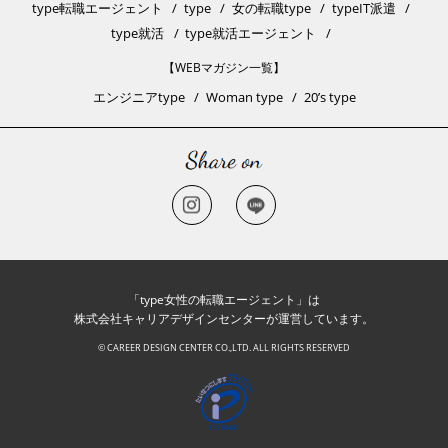
type転職エージェント
type
女の転職type
typeIT派遣
type就活
type就活エージェント
【WEBマガジン一覧】
エンジニアtype
Woman type
20’s type
「type女性の転職エージェント」は
株式会社キャリアデザインセンターが運営しています。
© CAREER DESIGN CENTER CO.,LTD. ALL RIGHTS RESERVED