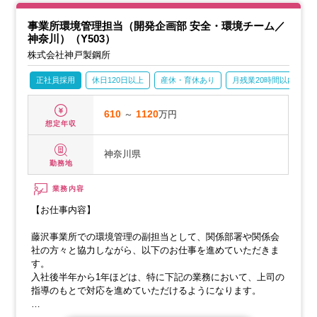
事業所環境管理担当（開発企画部 安全・環境チーム／
神奈川）（Y503）
株式会社神戸製鋼所
正社員採用
休日120日以上
産休・育休あり
月残業20時間以内
610
～
1120
万円
想定年収
神奈川県
勤務地
業務内容
【お仕事内容】
藤沢事業所での環境管理の副担当として、関係部署や関係会
社の方々と協力しながら、以下のお仕事を進めていただきま
す。
入社後半年から1年ほどは、特に下記の業務において、上司の
指導のもとで対応を進めていただけるようになります。