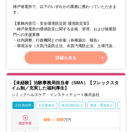
神戸発電所で、以下のいずれかの業務に携わっていただきま
す。
【業務内容①：安全環境防災部 環境防災室】
・神戸発電所の環境防災に関する企画、管理、および操業部
門への支援業務
・社内調整、行政機関との折衝（各種届出、報告）
・環境法令（大気汚染防止法、水質汚濁防止法、土壌汚染対
策法など）、防災法令（鉱山保安法、消防法、高圧ガス保安
法など）関連手続き、事業継続計画（BCP）策定、ISO14001
詳細を見る
活動など
【業務内容②：発電部（発電室、設備室）】
【未経験】治験事務局担当者（SMA）【フレックスタ
イム制／充実した福利厚生】
シミックヘルスケア・インスティテュート株式会社
正社員採用
土日祝休み
休日120日以上
産休・育休あり
賞与あ
450
～
500
万円
想定年収