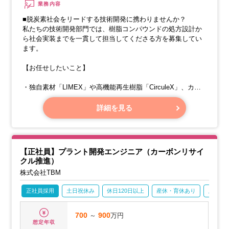
業務内容
■脱炭素社会をリードする技術開発に携わりませんか？
私たちの技術開発部門では、樹脂コンパウンドの処方設計か
ら社会実装までを一貫して担当してくださる方を募集してい
ます。
【お任せしたいこと】
・独自素材「LIMEX」や高機能再生樹脂「CirculeX」、カー
ボンリサイクル素材「CR LIMEX」を活用し、自動車部品、
家電筐体、建築資材など、様々な分野で役立つ高付加価値コ
詳細を見る
ンパウンドの開発
・石灰石や廃プラスチック、二酸化炭素といった資源を、
GX（グリーントランスフォーメーション）を推進する機能性
【正社員】プラント開発エンジニア（カーボンリサイ
素材へと変えること
クル推進）
株式会社TBM
正社員採用
土日祝休み
休日120日以上
産休・育休あり
月残業2
700
～
900
万円
想定年収