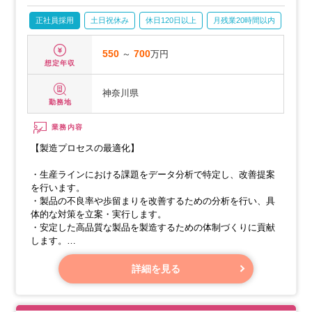
正社員採用
土日祝休み
休日120日以上
月残業20時間以内
学歴
550
～
700
万円
想定年収
神奈川県
勤務地
業務内容
【製造プロセスの最適化】
・生産ラインにおける課題をデータ分析で特定し、改善提案
を行います。
・製品の不良率や歩留まりを改善するための分析を行い、具
体的な対策を立案・実行します。
・安定した高品質な製品を製造するための体制づくりに貢献
します。
・製造工程全体の効率化を図り、生産リードタイムの短縮と
コスト削減を目指します。
詳細を見る
【生産性向上に向けた取り組み】