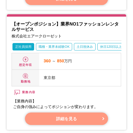
に最適な品質基準と評価方法を策定し、品質管理体制の構築
を推進します。
・製造委託先工場（OEM先）の工場監査・品質指導：委託工
場を訪問し、製造工程や品質管理体制を監査、改善指導を行
【オープンポジション】業界NO1ファッションレンタ
います。
ルサービス
・不具合品（市場クレーム）の分析と対策立案：発生した不
株式会社エアークローゼット
具合やクレームを分析し、再発防止策を立案・実行します。
正社員採用
職種・業界未経験OK
土日祝休み
休日120日以上
産
360
～
850
万円
想定年収
東京都
勤務地
業務内容
【業務内容】
ご自身の強みによってポジションが変わります。
詳細を見る