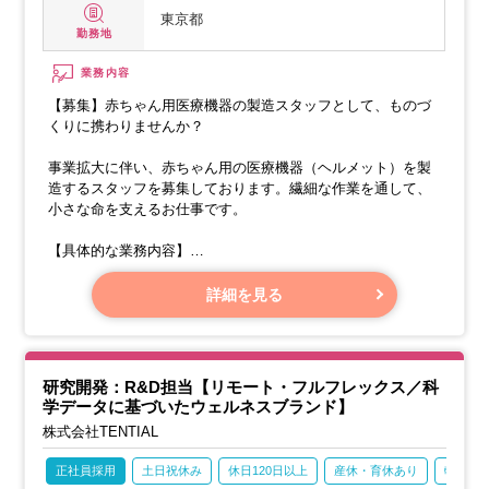
東京都
勤務地
業務内容
【募集】赤ちゃん用医療機器の製造スタッフとして、ものづ
くりに携わりませんか？
事業拡大に伴い、赤ちゃん用の医療機器（ヘルメット）を製
造するスタッフを募集しております。繊細な作業を通して、
小さな命を支えるお仕事です。
【具体的な業務内容】
・スプレーガンを使った塗装作業
詳細を見る
・3Dプリンターから取り出した製品の仕上げ（磨き作業な
ど）
研究開発：R&D担当【リモート・フルフレックス／科
学データに基づいたウェルネスブランド】
株式会社TENTIAL
正社員採用
土日祝休み
休日120日以上
産休・育休あり
転勤な