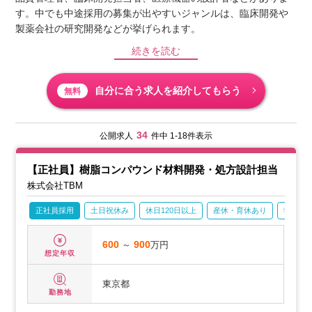
す。中でも中途採用の募集が出やすいジャンルは、臨床開発や
製薬会社の研究開発などが挙げられます。
続きを読む
自分に合う求人を紹介してもらう
無料
34
公開求人
件中 1-18件表示
【正社員】樹脂コンパウンド材料開発・処方設計担当
株式会社TBM
正社員採用
土日祝休み
休日120日以上
産休・育休あり
学歴不
600
～
900
万円
想定年収
東京都
勤務地