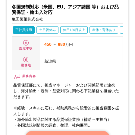
各国規制対応（米国、EU、アジア諸国 等）および品
質保証・輸出入対応
亀田製菓株式会社
正社員採用
土日祝休み
休日120日以上
産休・育休あり
月残業2
450
～
680
万円
想定年収
新潟県
勤務地
業務内容
品質保証部にて、担当マネージャーおよび関係部署と連携
し、海外輸出・規制・監査対応に関わる下記業務を担当いた
だきます。
※経験・スキルに応じ、補助業務から段階的に担当範囲を拡
大します。
・海外輸出製品に関する品質保証業務（補助～主担当）
・各国法規制情報の調査、整理、社内展開
・海外向け提出資料、輸出入関連の品質・法規書類の作成、