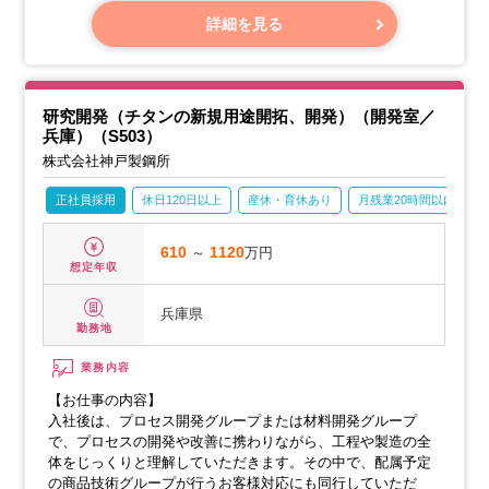
・環境マネジメントシステム（EMS）の運営サポート
・環境に関する法令の遵守対応
詳細を見る
・排水処理施設の運営管理
研究開発（チタンの新規用途開拓、開発）（開発室／
兵庫）（S503）
株式会社神戸製鋼所
正社員採用
休日120日以上
産休・育休あり
月残業20時間以内
610
～
1120
万円
想定年収
兵庫県
勤務地
業務内容
【お仕事の内容】
入社後は、プロセス開発グループまたは材料開発グループ
で、プロセスの開発や改善に携わりながら、工程や製造の全
体をじっくりと理解していただきます。その中で、配属予定
の商品技術グループが行うお客様対応にも同行していただ