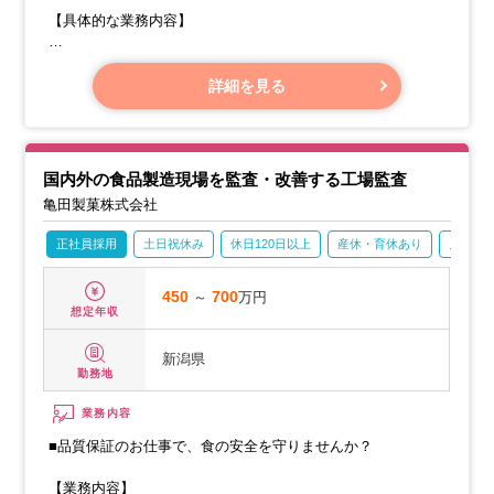
【具体的な業務内容】
・製造設備やユーティリティ設備の定期的な点検、大切に守
るためのメンテナンス
詳細を見る
国内外の食品製造現場を監査・改善する工場監査
亀田製菓株式会社
正社員採用
土日祝休み
休日120日以上
産休・育休あり
月残業2
450
～
700
万円
想定年収
新潟県
勤務地
業務内容
■品質保証のお仕事で、食の安全を守りませんか？
【業務内容】