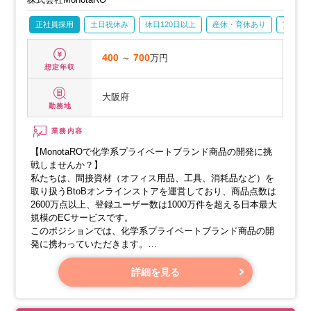
正社員採用
土日祝休み
休日120日以上
産休・育休あり
賞与あ
400
～
700
万円
想定年収
大阪府
勤務地
業務内容
【MonotaROで化学系プライベートブランド商品の開発に挑
戦しませんか？】
私たちは、間接資材（オフィス用品、工具、消耗品など）を
取り扱うBtoBオンラインストアを運営しており、商品点数は
2600万点以上、登録ユーザー数は1000万件を超える日本最大
規模のECサービスです。
このポジションでは、化学系プライベートブランド商品の開
発に携わっていただきます。
これまでOEMとして外部に委託していた開発を、新しいプロ
ジェクトとして自社で進めています。
詳細を見る
2024年からは化学製品専用のラボも開設し、自社で性能評価
を行い、最終的な製造を委託する体制です。
担当する商品の原材料、組成、製造技術、お客様のニーズを