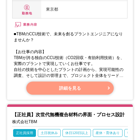
東京都
勤務地
業務内容
■TBMのCCU技術で、未来を創るプラントエンジニアになり
ませんか？
【お仕事の内容】
TBMが誇る独自のCCU技術（CO2回収・有効利用技術）を、
実際のプラントで実現していくお仕事です。
自社の技術を中心としたプラントの計画から、実現可能性の
調査、そして設計の管理まで、プロジェクト全体をリードす
る大切な役割を担っていただきます。
日本だけでなく、海外の企業とも協力しながら、世界中でプ
詳細を見る
ラントを展開していくことを目指しています。
・【自社技術の実現計画】
【正社員】次世代無機複合材料の界面・プロセス設計
株式会社TBM
正社員採用
土日祝休み
休日120日以上
産休・育休あり
学歴不