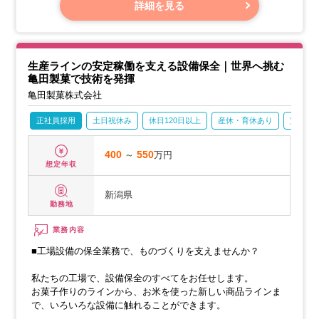
レビュー、管理
詳細を見る
・関係部署（購買、製造、営業、物流 等）との連携、調整
・国内食品（米菓）に関する一般業務として、製品表示の作
成、原材料規格書類の確認、カルテ作成などの実務を担当。
生産ラインの安定稼働を支える設備保全｜世界へ挑む
亀田製菓で技術を発揮
亀田製菓株式会社
正社員採用
土日祝休み
休日120日以上
産休・育休あり
賞与あ
400
～
550
万円
想定年収
新潟県
勤務地
業務内容
■工場設備の保全業務で、ものづくりを支えませんか？
私たちの工場で、設備保全のすべてをお任せします。
お菓子作りのラインから、お米を使った新しい商品ラインま
で、いろいろな設備に触れることができます。