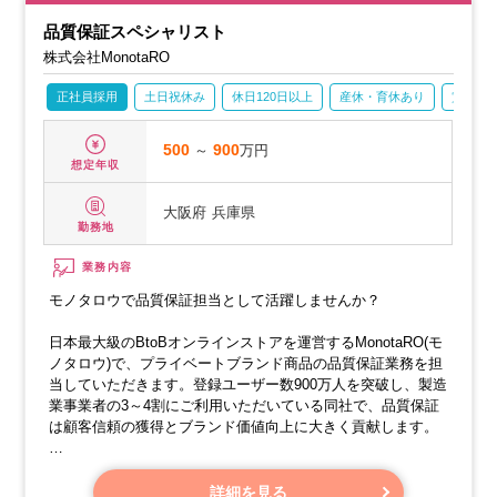
深く理解し、試行錯誤しながら、お客様に心からご満足いた
品質保証スペシャリスト
だけるオリジナル商品の設計に取り組んでいただけます。
株式会社MonotaRO
商品開発の一連の流れをお任せしますので、これまでの化学
の知識を活かし、商品の性能、品質、安全性のさらなる向上
正社員採用
土日祝休み
休日120日以上
産休・育休あり
賞与あ
に貢献いただくことを期待しています。
500
～
900
万円
想定年収
大阪府
兵庫県
勤務地
業務内容
モノタロウで品質保証担当として活躍しませんか？
日本最大級のBtoBオンラインストアを運営するMonotaRO(モ
ノタロウ)で、プライベートブランド商品の品質保証業務を担
当していただきます。登録ユーザー数900万人を突破し、製造
業事業者の3～4割にご利用いただいている同社で、品質保証
は顧客信頼の獲得とブランド価値向上に大きく貢献します。
【業務内容】
・製品分野ごとの品質基準と評価方法の確立：各製品の特性
詳細を見る