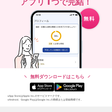
1
アプリ
つで完結！
無料ダウンロードはこちら
※App StoreはApple Inc.のサービスマークです。
※Android、Google PlayはGoogle Inc.の商標または登録商標です。