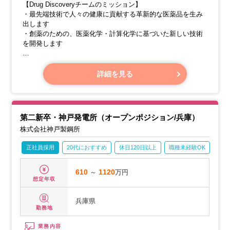
【Drug Discoveryチームのミッション】
・最先端技術で人々の健康に貢献する革新的な医薬品を生み
出します
・創薬のための、医薬化学・計算化学に基づいた新しい技術
を開発します
【具体的な業務内容】
■分子設計研究開発
詳細を見る
第二新卒・神戸発電所（オープンポジション/兵庫）
株式会社神戸製鋼所
正社員採用
20代におすすめ
休日120日以上
職種未経験OK
産休
610
～
1120
万円
想定年収
兵庫県
勤務地
業務内容