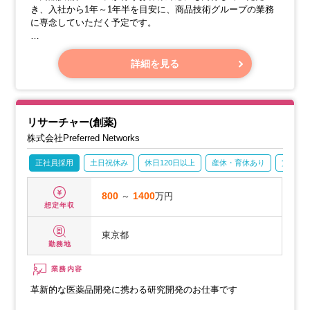
き、入社から1年～1年半を目安に、商品技術グループの業務
に専念していただく予定です。
【現在計画中の新規用途と既存技術の拡販テーマ】
・海水や酸に対する耐食性を活かし、水素や再生可能エネル
詳細を見る
ギーを主としたカーボンニュートラル関連分野へのご提案を
行います。
・新しい差別化ポイントとして、再生可能エネルギーや環境
対策排水処理における新機能ニーズを探求します。
リサーチャー(創薬)
株式会社Preferred Networks
【キャリアの道筋】
正社員採用
土日祝休み
休日120日以上
産休・育休あり
賞与あ
800
～
1400
万円
想定年収
東京都
勤務地
業務内容
革新的な医薬品開発に携わる研究開発のお仕事です