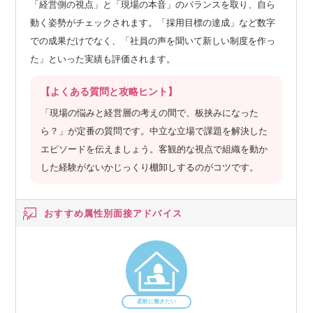
「経営側の視点」と「現場の本音」のバランスを取り、自ら
・将来の備え・その他
動く姿勢がチェックされます。「採用目標の達成」など数字
→企業型確定拠出年金（401k）の導入、副業可、資格取得支
での成果だけでなく、「社員の声を聞いて新しい制度を作っ
援や報奨金制度、奨学金返済サポートなど。
た」といった実績も評価されます。
【よくある質問と攻略ヒント】
「現場の悩みと経営層の考えの間で、板挟みになった
ら？」が定番の質問です。中立な立場で課題を解決した
エピソードを伝えましょう。客観的な視点で組織を動か
した経験がないかじっくり棚卸しするのがコツです。
おすすめ属性別
面接アドバイス
柔軟に働きたい