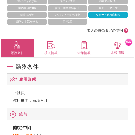
30代におすすめ
第二新卒OK
職種未経験OK
業界未経験OK
職種・業界未経験OK
スタートアップ
副業応相談
パパママ社員活躍中
リモート勤務応相談
語学力を活かせる
面接1回
求人の特徴タグの説明
NEW
比較情報
勤務条件
求人情報
企業情報
勤務条件
雇用形態
正社員
試用期間：有/6ヶ月
給与
[想定年収]