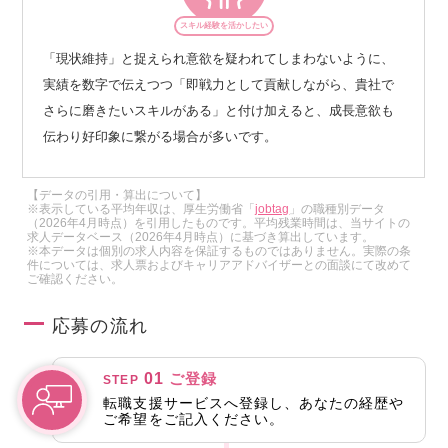
スキル経験を活かしたい
「現状維持」と捉えられ意欲を疑われてしまわないように、
実績を数字で伝えつつ「即戦力として貢献しながら、貴社で
さらに磨きたいスキルがある」と付け加えると、成長意欲も
伝わり好印象に繋がる場合が多いです。
【データの引用・算出について】
※表示している平均年収は、厚生労働省「
jobtag
」の職種別データ
（2026年4月時点）を引用したものです。平均残業時間は、当サイトの
求人データベース（2026年4月時点）に基づき算出しています。
※本データは個別の求人内容を保証するものではありません。実際の条
件については、求人票およびキャリアアドバイザーとの面談にて改めて
ご確認ください。
応募の流れ
01
ご登録
STEP
転職支援サービスへ登録し、あなたの経歴や
ご希望をご記入ください。