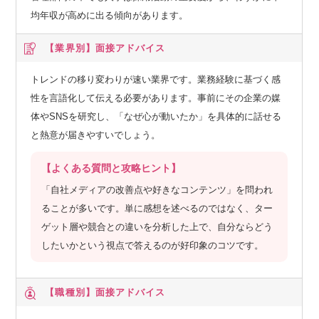
ングスペース代など、個人のニーズに合わせて自由に使い道
均年収が高めに出る傾向があります。
をカスタマイズできます。
・医療・健康支援家族も利用可能な「オンライン診療プラッ
【業界別】
面接アドバイス
トフォーム」を導入。
トレンドの移り変わりが速い業界です。業務経験に基づく感
・インフルエンザ予防接種の費用を会社が全額負担。
性を言語化して伝える必要があります。事前にその企業の媒
・オフィス内には、高たんぱくヨーグルトやミックスナッツ
体やSNSを研究し、「なぜ心が動いたか」を具体的に話せる
など、健康を意識したミール・スナックを常備。
と熱意が届きやすいでしょう。
【学び・子育て・資産形成のサポート】
【よくある質問と攻略ヒント】
「自社メディアの改善点や好きなコンテンツ」を問われ
・書籍購入支援（年間3.6万円分）
ることが多いです。単に感想を述べるのではなく、ター
→カフェテリアプランとは別に、自己投資のための書籍限定
ゲット層や競合との違いを分析した上で、自分ならどう
ポイントを支給。
したいかという視点で答えるのが好印象のコツです。
・手厚い両立支援
→30代前後の子育て世代が多いため、子供の人数に応じたポ
イント支給のほか、延長保育料・家事代行サービス・ベビー
【職種別】
面接アドバイス
シッター代の補助を申請可能。