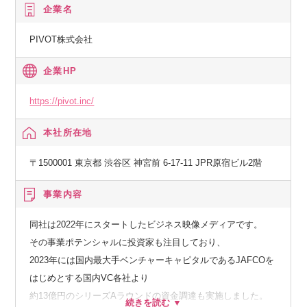
揮できる環境作りに投資しています。
企業名
PIVOT株式会社
【オフィス】
PIVOTは本社オフィスのJPR原宿とWeWork渋谷スクランブル
企業HP
スクエアの2拠点を構えております。
本社は映像収録をメインに4つのスタジオとメイクルームを設
https://pivot.inc/
置、
WeWorkはリアルでの対話・協業を促進すべく、
本社所在地
占有スペースの中に執務ゾーンと会議室を設置しています。
〒1500001 東京都 渋谷区 神宮前 6-17-11 JPR原宿ビル2階
【働くうえでの「3つの魅力」】
事業内容
① 自律を重んじるハイブリッドな働き方
・スーパーフレックス制度
同社は2022年にスタートしたビジネス映像メディアです。
→コアタイムがなく、日々のスケジュールを自律的にコント
その事業ポテンシャルに投資家も注目しており、
ロールできます。
2023年には国内最大手ベンチャーキャピタルであるJAFCOを
・出社推奨のハイブリッド体制
はじめとする国内VC各社より
→PIVOTは週3日以上の出社を原則としながら、
約13億円のシリーズAラウンドの資金調達も実施しました。