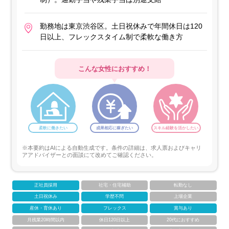
勤務地は東京渋谷区。土日祝休みで年間休日は120
日以上、フレックスタイム制で柔軟な働き方
こんな女性におすすめ！
柔軟に働きたい
成果相応に稼ぎたい
スキル経験を活かしたい
※本要約はAIによる自動生成です。条件の詳細は、求人票およびキャリ
アアドバイザーとの面談にて改めてご確認ください。
正社員採用
社宅・住宅補助
転勤なし
土日祝休み
学歴不問
上場企業
産休・育休あり
フレックス
賞与あり
月残業20時間以内
休日120日以上
20代におすすめ