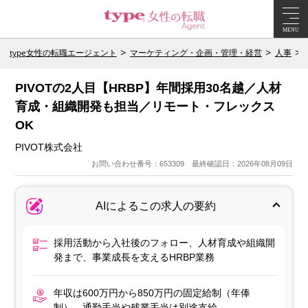
MENU
type女性の転職エージェント
マーケティング・企画・管理・経営
人事
PIVOTの2人目【HRBP】年間採用30名越／人材
育成・組織開発も担当／リモート・フレックス
OK
PIVOT株式会社
お問い合わせ番号：653309 最終確認日：2026年08月09日
AIによるこの求人の要約
採用活動から入社後のフォロー、人材育成や組織開
発まで、事業成長を支えるHRBP業務
年収は600万円から850万円の固定給制（年俸
制）。通勤手当や残業手当は別途支給