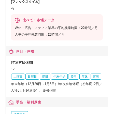
[フレックスタイム]
有
比べて！市場データ
Web・広告・メディア業界の平均残業時間：
22
時間／月
人事の平均残業時間：
23
時間／月
休日・休暇
[年次有給休暇]
12日
土曜日
日曜日
祝日
年末年始
慶弔
産休
育児
年末年始（12月29日～1月3日）/年次有給休暇（初年度12日／
入社6カ月経過後）、慶弔休暇
手当・福利厚生