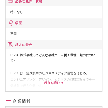
必要な免許・資格
特になし
学歴
不問
求人の特色
PIVOT株式会社ってどんな会社？ ～働く環境・魅力につい
て～
PIVOTは、急成長中のビジネスメディア運営をはじめ、
エンジニアリング、デザイン、ビジネスの戦略立案までを一
気通貫で行う企業です。
行動指針（バリュー）に「我々はプロスポーツチームだ」を
掲げ、
企業情報
全社員が成果を出すプロとして、最高のパフォーマンスを発