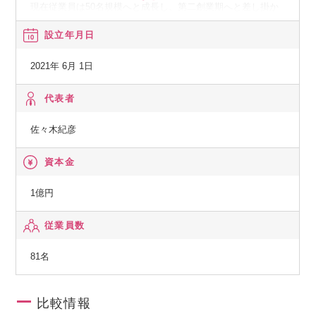
業務内容やチームごとの環境を鑑みながら、
現在従業員は50名規模へと成長し、第二創業期へと差し掛か
オフィスワークとリモートワークを併用したハイブリットな
り、さらなる業務の拡大に向けて人材採用を強化していま
設立年月日
働き方を採用しています。
す。
・全社集会（週1回）
ミッションである「日本をPIVOT(方向転換)する」を共に実現
2021年 6月 1日
→職種を越えた繋がりを作る場。
してくれる仲間を募集します！
当日は会社から美味しいお弁当が支給されます。
代表者
【事業内容】
佐々木紀彦
② 熱量の高い「プロフェッショナル」との共創
◎ビジネス×エンタメ×映像のパイオニア
大企業出身の専門家や、多様なバックグラウンドを持つ「ハ
・YouTubeチャンネルや・配信アプリ「PIVOT」でのビジネ
資本金
イブリッド人材」が多数在籍。
ス動画配信
個人の高い裁量権のもと、お互いにリスペクトし合いなが
YouTubeを中心に日々番組を配信し、現在チャンネル登録者
1億円
ら、
数300万人超(2025年3月現在)
切磋琢磨できる刺激的なカルチャーです。
従業員数
月間でのユニーク視聴者は700万人を超える"国内最大規模の
ビジネス動画チャンネル"へと成長しました。
81名
③ スキルをフルに活かせる業務内容
単なる動画制作・メディア運営の枠に留まりません。
クライアントのビジネスにおける「上流の戦略設計」から開
比較情報
発・デザインまで、