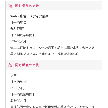
同じ業界の比較
最前線でダイレクトに関われる大きなやりがいがあります。
Web・広告・メディア業界
【参考資料】
【平均年収】
採用サイト
668.4万円
https://pivot.inc/recruit/
【平均残業時間】
22時間／月
PIVOT株式会社ってどんな会社？ ～ 暮らしと成長を支える
売上に直結するスキルへの需要で給与は高い水準。働き方改
「充実の福利厚生」～
革や制作プロセスの変化により、残業は改善傾向。
心身のコンディションを整える全方位的な制度が事実ベース
同じ職種の比較
で設計されています。
人事
【ライフスタイル・ヘルスケアのサポート】
【平均年収】
513.5万円
・「カフェテリアHQ」の導入（年間12万円分）
【平均残業時間】
→各自に通常ポイントを支給。
23時間／月
フィットネス、マッサージ、在宅勤務の環境整備、コワーキ
管理部門の中でも人事は採用活動の重要度から、わずかに平