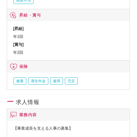
残業手当
昇給・賞与
[昇給]
年1回
[賞与]
年2回
保険
健康
厚生年金
雇用
労災
求人情報
業務内容
【事業成長を支える人事の募集】