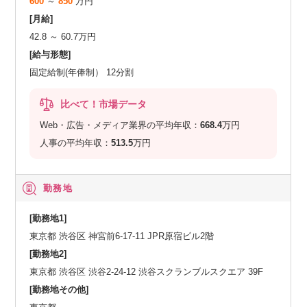
600
～
850
万円
[月給]
42.8 ～ 60.7万円
[給与形態]
固定給制(年俸制） 12分割
比べて！市場データ
Web・広告・メディア業界の平均年収：
668.4
万円
人事の平均年収：
513.5
万円
勤務地
[勤務地1]
東京都 渋谷区 神宮前6-17-11 JPR原宿ビル2階
[勤務地2]
東京都 渋谷区 渋谷2-24-12 渋谷スクランブルスクエア 39F
[勤務地その他]