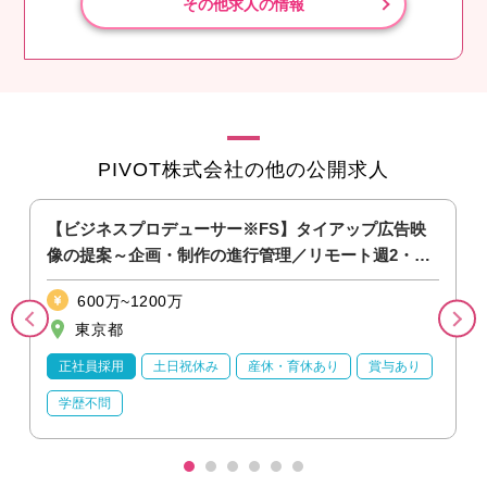
その他求人の情報
PIVOT株式会社の他の公開求人
業
【ビジネスプロデューサー※FS】タイアップ広告映
可
像の提案～企画・制作の進行管理／リモート週2・賞
与有
600万~1200万
東京都
正社員採用
土日祝休み
産休・育休あり
賞与あり
学歴不問